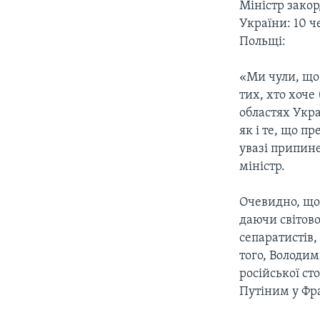
Міністр зако
України: 10 ч
Польщі:
«Ми чули, що
тих, хто хоче
областях Укра
як і те, що п
увазі припине
міністр.
Очевидно, що
даючи світово
сепаратистів,
того, Володи
російської ст
Путіним у Фр