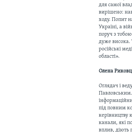
для самої вл
вирішено: нав
ходу. Попит н
Україні, а ві
поруч з тобою
дуже висока.
російські мед
області».
Олена Риковце
Оглядач і вед
Павловським. 
інформаційни
під повним к
керівництву к
канали, які п
вплив, діють 