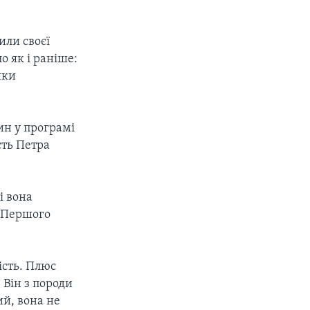
или своєї
о як і раніше:
ики
ин у програмі
ть Петра
і вона
я Першого
ість. Плюс
 Він з породи
ий, вона не