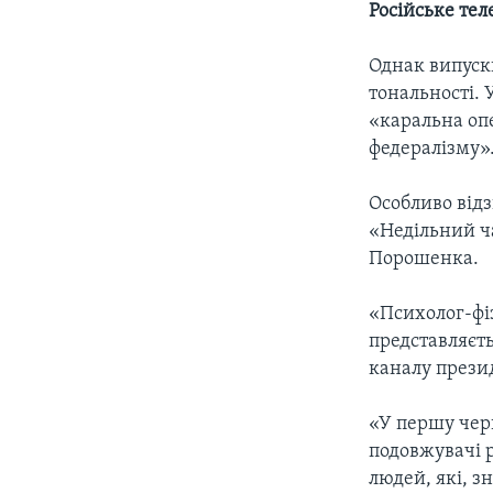
Російське тел
Однак випуск
тональності. 
«каральна оп
федералізму»
Особливо від
«Недільний ч
Порошенка.
«Психолог-фіз
представляєть
каналу презид
«У першу черг
подовжувачі р
людей, які, з