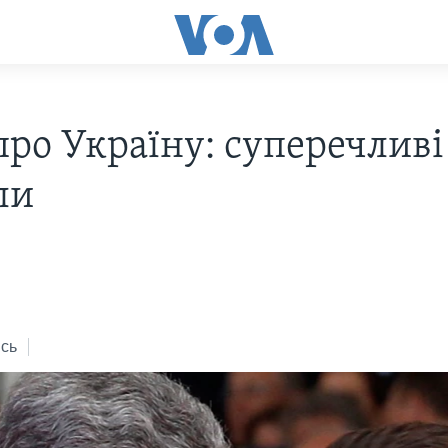
про Україну: суперечливі
ли
4
сь