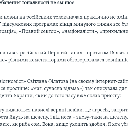
ебачення тональності не змінює
и новин на російських телеканалах практично не змін
У підсумкових програмах кінця минулого тижня все бул
ерація», «Правий сектор», «націоналісти», «прихильн
.
значився російський Перший канал – протягом 15 хвил
ас» різними коментаторами обговорювалася зовнішніс
іогноміст» Світлана Філатова (на своєму інтернет-сайт
ся простіше: «маг, сучасна відьма») так описувала дл
ента України, який до того часу вже склав присягу:
у кидаються навислі верхні повіки. Це агресія, закрит
ота йдуть на щелепу, і від носа – знову-таки на щелепу.
наєте, як риба сом. Вона, якщо ухопить здобич, її хоч уб