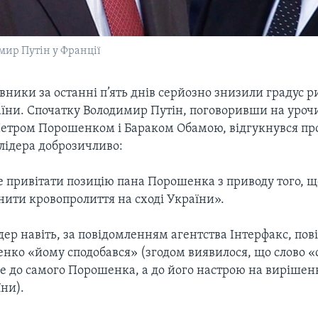
ир Путін у Франції
івники за останні п’ять днів серйозно знизили градус 
аїни. Спочатку Володимир Путін, поговоривши на урочи
Петром Порошенком і Бараком Обамою, відгукнувся пр
лідера доброзичливо:
е привітати позицію пана Порошенка з приводу того, щ
нити кровопролиття на сході України».
дер навіть, за повідомленням агентства Інтерфакс, по
нко «йому сподобався» (згодом виявилося, що слово «
не до самого Порошенка, а до його настрою на вирішен
їни).