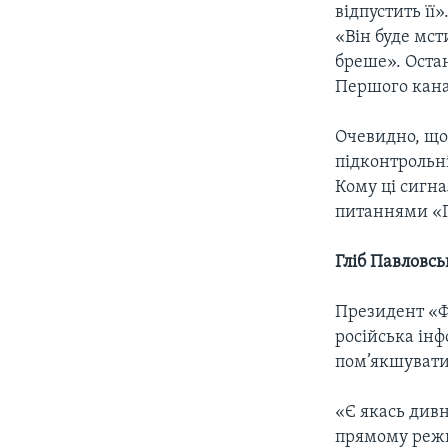
відпустить її
«Він буде мст
бреше». Оста
Першого кана
Очевидно, що 
підконтрольні
Кому ці сигна
питаннями «Го
Гліб Павловсь
Президент «Ф
російська ін
пом’якшувати
«Є якась див
прямому режи