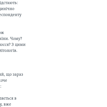
відстають:
 цинічно
респонденту
кож
аїни. Чому?
лосся? З цими
ітологів.
й, що зараз
хоче
:
яється в
у, вже