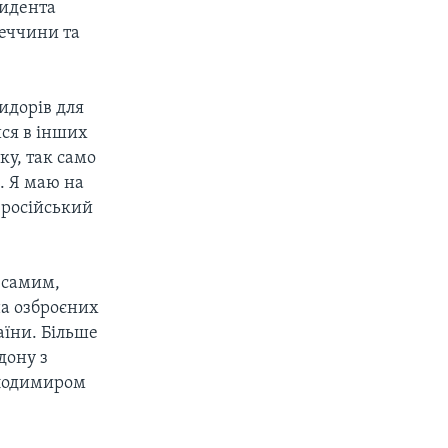
зидента
меччини та
идорів для
ися в інших
ку, так само
в. Я маю на
 російський
 самим,
на озброєних
аїни. Більше
дону з
Володимиром