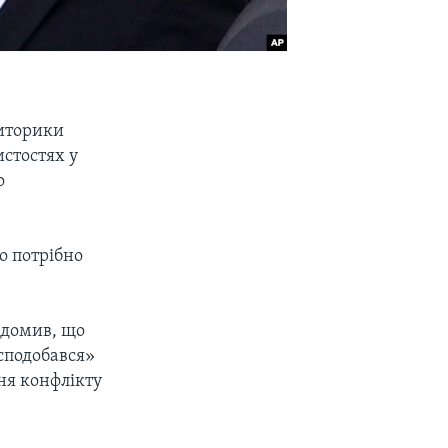
риторики
стостях у
о
о потрібно
відомив, що
сподобався»
ня конфлікту