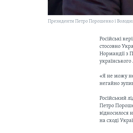
Президенти Петро Порошенко і Володим
Російські кер
стосовно Укр
Нормандії з 
українського 
«Я не можу н
негайно зупи
Російський лі
Петро Пороше
відносилося 
на сході Укра