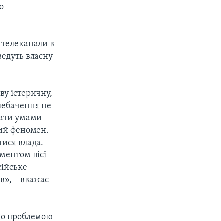
о
 телеканали в
ведуть власну
ву істеричну,
лебачення не
увати умами
ний феномен.
тися влада.
ументом цієї
сійське
в», – вважає
ало проблемою