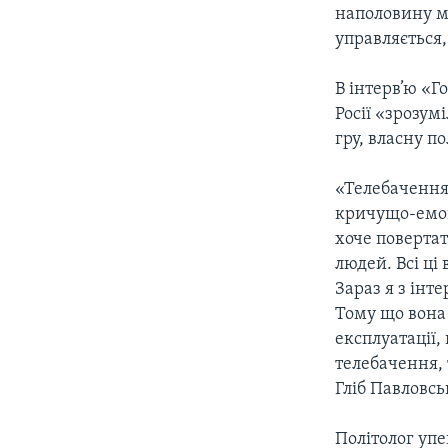
наполовину м
управляється,
В інтерв’ю «Г
Росії «зрозум
гру, власну по
«Телебачення 
кричущо-емоц
хоче повертат
людей. Всі ці
Зараз я з інт
Тому що вона 
експлуатації,
телебачення, 
Гліб Павловсь
Політолог упе