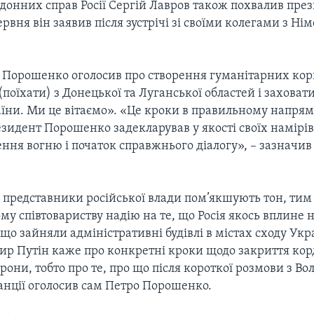
рдонних справ Росії Сергій Лавров також похвалив пре
ервня він заявив після зустрічі зі своїми колегами з Ні
 Порошенко оголосив про створення гуманітарних кор
 (поїхати) з Донецької та Луганської областей і заховат
їни. Ми це вітаємо». «Це кроки в правильному напрям
резидент Порошенко задекларував у якості своїх намірі
ння вогню і початок справжнього діалогу», – зазначив
 представники російської влади пом’якшують тон, тим
му співтовариству надію на те, що Росія якось вплине 
 що зайняли адміністративні будівлі в містах сходу Укр
мир Путін каже про конкретні кроки щодо закриття кор
орони, тобто про те, про що після короткої розмови з 
анції оголосив сам Петро Порошенко.