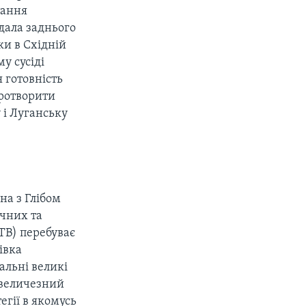
тання
 дала заднього
ки в Східній
у сусіді
я готовність
иротворити
 і Луганську
на з Глібом
ичних та
ТВ) перебуває
івка
альні великі
ь величезний
егії в якомусь