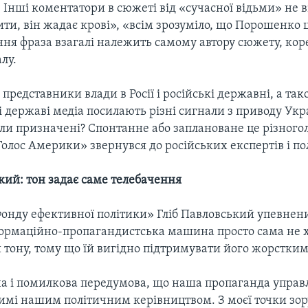
». Інші коментатори в сюжеті від «сучасної відьми» не 
ити, він жадає крові», «всім зрозуміло, що Порошенко
ння фраза взагалі належить самому автору сюжету, ко
лу.
представники влади в Росії і російські державні, а та
 державі медіа посилають різні сигнали з приводу Укр
ли призначені? Спонтанне або заплановане це різного
лос Америки» звернувся до російських експертів і пол
кий: тон задає саме телебачення
онду ефективної політики» Гліб Павловський упевнени
формаційно-пропагандистська машина просто сама не 
 тону, тому що їй вигідно підтримувати його жорстким
на і помилкова передумова, що наша пропаганда управл
мі нашим політичним керівництвом. З моєї точки зор