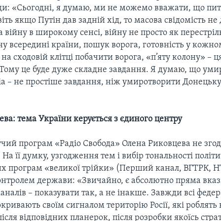
ади: «Сьогодні, я думаю, ми не можемо вважати, що пи
іть якщо Путін дав задній хід, то масова свідомість не
а війну в широкому сенсі, війну не просто як перестріл
йну всередині країни, пошук ворога, готовність у кожном
 на сходовій клітці побачити ворога, «п’яту колону» – ц
 Тому це буде дуже складне завдання. Я думаю, що ум
іа – не простіше завдання, ніж умиротворити Донецьку
ва: тема України керується з єдиного центру
учий програм «Радіо Свобода» Олена Риковцева не згод
На її думку, узгодження тем і вибір тональності політ
х програм «великої трійки» (Перший канал, ВГТРК, Н
онтролем держави: «Звичайно, є абсолютно пряма вказ
аналів – показувати так, а не інакше. Завжди всі федер
окривають своїм сигналом територію Росії, які роблят
після відповідних планерок, після розробки якоїсь страт