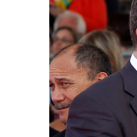
СУСПІЛЬСТВО
ТЕЛЕПРОГРАМИ
ЕКОНОМІКА
ENGLISH
ЧАС-TIME
ІСТОРІЇ УСПІХУ УКРАЇНЦІВ
БРИФІНГ ГОЛОСУ АМЕРИКИ
СТУДІЯ ВАШИНГТОН
ВІКНО В АМЕРИКУ
ПРАЙМ-ТАЙМ
ПОГЛЯД З ВАШИНГТОНА