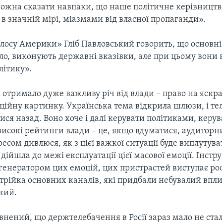
ожна сказати навпаки, що наше політичне керівництв
 в значній мірі, міазмами від власної пропаганди».
олосу Америки» Гліб Павловський говорить, що основні
іло, виконують державні вказівки, але при цьому вони 
літику».
отримало дуже важливу річ від влади – право на яскра
ійну картинку. Українська тема відкрила шлюзи, і те
ися назад. Воно хоче і далі керувати політиками, кер
 високі рейтинги влади – це, якщо вдуматися, аудитор
ересом дивлюся, як з цієї важкої ситуації буде виплутува
дійшла до межі експлуатації цієї масової емоції. Інстр
 генератором цих емоцій, цих пристрастей виступає ро
трійка основних каналів, які придбали небувалий впли
кий.
внений, що держтелебачення в Росії зараз мало не ст