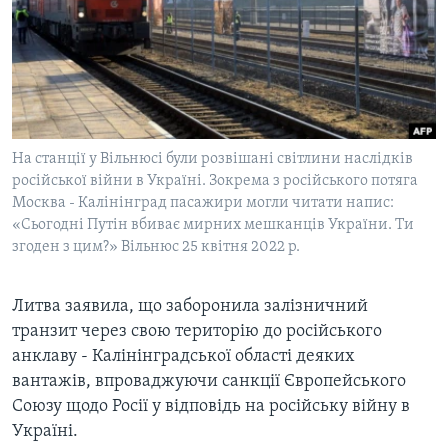
ВІДЕО
СУСПІЛЬСТВО
ТЕЛЕПРОГРАМИ
ЕКОНОМІКА
ENGLISH
ЧАС-TIME
ІСТОРІЇ УСПІХУ УКРАЇНЦІВ
БРИФІНГ ГОЛОСУ АМЕРИКИ
Learning English
СТУДІЯ ВАШИНГТОН
На станції у Вільнюсі були розвішані світлини наслідків
МИ В СОЦМЕРЕЖАХ
російської війни в Україні. Зокрема з російського потяга
ВІКНО В АМЕРИКУ
Москва - Калінінград пасажири могли читати напис:
ПРАЙМ-ТАЙМ
«Сьогодні Путін вбиває мирних мешканців України. Ти
згоден з цим?» Вільнюс 25 квітня 2022 р.
ПОГЛЯД З ВАШИНГТОНА
Мови
Литва заявила, що заборонила залізничний
транзит через свою територію до російського
анклаву - Калінінградської області деяких
вантажів, впроваджуючи санкції Європейського
Союзу щодо Росії у відповідь на російську війну в
Україні.