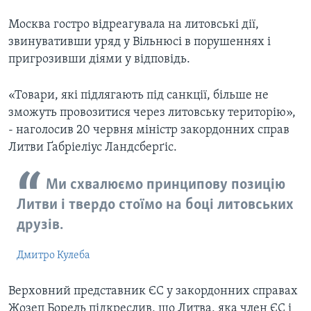
Москва гостро відреагувала на литовські дії,
звинувативши уряд у Вільнюсі в порушеннях і
пригрозивши діями у відповідь.
«Товари, які підлягають під санкції, більше не
зможуть провозитися через литовську територію»,
- наголосив 20 червня міністр закордонних справ
Литви Ґабріеліус Ландсберґіс.
Ми схвалюємо принципову позицію
Литви і твердо стоїмо на боці литовських
друзів.
Дмитро Кулеба
Верховний представник ЄС у закордонних справах
Жозеп Борель підкреслив, що Литва, яка член ЄС і