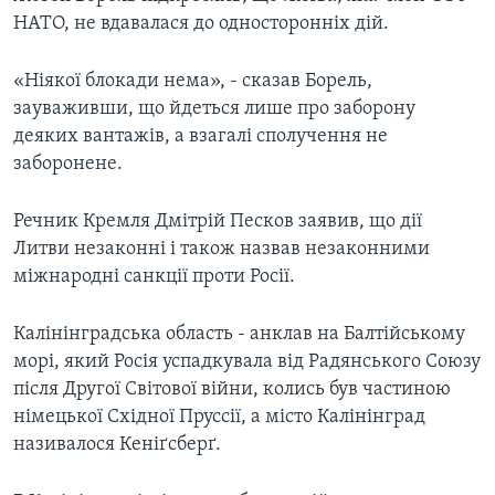
НАТО, не вдавалася до односторонніх дій.
«Ніякої блокади нема», - сказав Борель,
зауваживши, що йдеться лише про заборону
деяких вантажів, а взагалі сполучення не
заборонене.
Речник Кремля Дмітрій Песков заявив, що дії
Литви незаконні і також назвав незаконними
міжнародні санкції проти Росії.
Калінінградська область - анклав на Балтійському
морі, який Росія успадкувала від Радянського Союзу
після Другої Світової війни, колись був частиною
німецької Східної Пруссії, а місто Калінінград
називалося Кеніґсберґ.