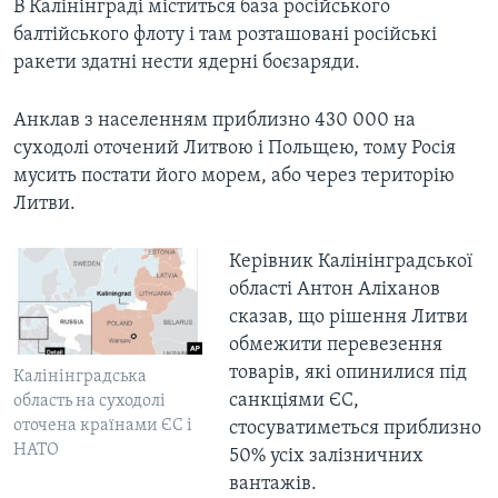
В Калінінграді міститься база російського
балтійського флоту і там розташовані російські
ракети здатні нести ядерні боєзаряди.
Анклав з населенням приблизно 430 000 на
суходолі оточений Литвою і Польщею, тому Росія
мусить постати його морем, або через територію
Литви.
Керівник Калінінградської
області Антон Аліханов
сказав, що рішення Литви
обмежити перевезення
товарів, які опинилися під
Калінінградська
санкціями ЄС,
область на суходолі
оточена країнами ЄС і
стосуватиметься приблизно
НАТО
50% усіх залізничних
вантажів.