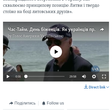
схвалюємо принципову позицію Литви і твердо
стоїмо на боці литовських друзів».
Час-Тайм. День біженців. Як українців приймають у США
by
Голос Америки Українською
No media source currently available
0:00
29:58
Direct link
Поділитись
Follow us