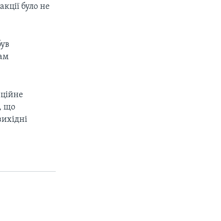
акції було не
був
кам
рційне
, що
вихідні