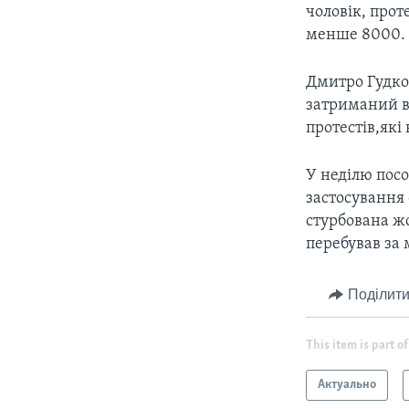
чоловік, прот
менше 8000.
Дмитро Гудков
затриманий в
протестів,які
У неділю посо
застосування 
стурбована жо
перебував за
Поділити
This item is part of
Актуально