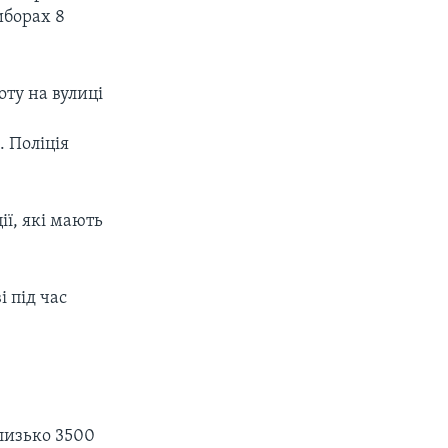
иборах 8
px
width
оту на вулиці
. Поліція
ії, які мають
і під час
лизько 3500