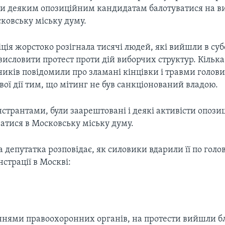
ли деяким опозиційним кандидатам балотуватися на в
ковську міську думу.
іція жорстоко розігнала тисячі людей, які вийшли в суб
исловити протест проти дій виборчих структур. Кілька
иків повідомили про зламані кінцівки і травми голови
вої дії тим, що мітинг не був санкціонований владою.
странтами, були заарештовані і деякі активісти опозиц
атися в Московську міську думу.
депутатка розповідає, як силовики вдарили її по голов
страції в Москві:
ннями правоохоронних органів, на протести вийшли б