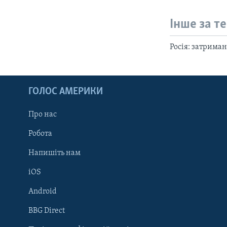
Інше за т
Росія: затрима
ГОЛОС АМЕРИКИ
Про нас
Робота
Напишіть нам
iOS
Android
Learning English
BBG Direct