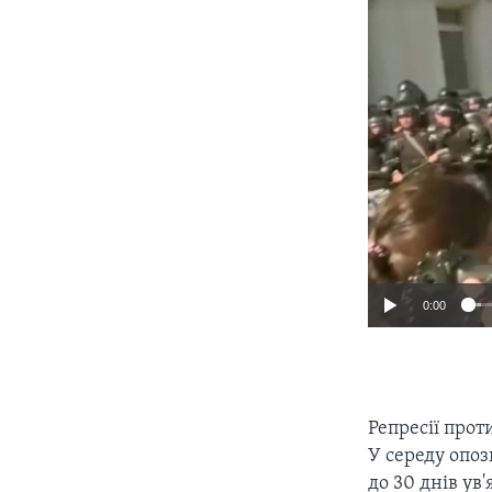
0:00
Репресії прот
У середу опо
до 30 днів ув