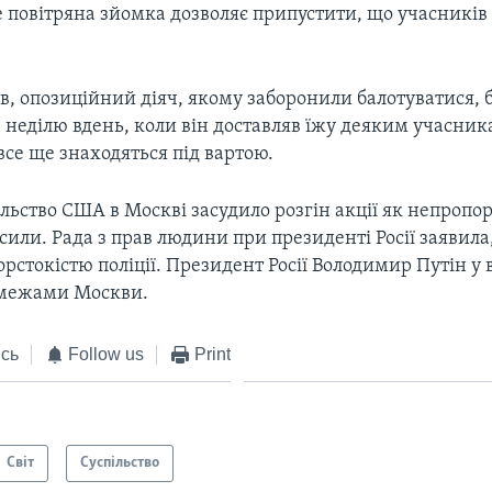
е повітряна зйомка дозволяє припустити, що учасників 
, опозиційний діяч, якому заборонили балотуватися, 
 неділю вдень, коли він доставляв їжу деяким учасни
 все ще знаходяться під вартою.
льство США в Москві засудило розгін акції як непропо
сили. Рада з прав людини при президенті Росії заявила
рстокістю поліції. Президент Росії Володимир Путін у 
 межами Москви.
сь
Follow us
Print
Світ
Суспільство