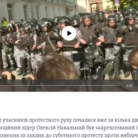
No media source currently available
1:31
EMBED
и учасників протестного руху почалися вже за кілька дн
зиційний лідер Олексій Навальний був заарештований 
'язнення за заклик до суботнього протесту проти виборч