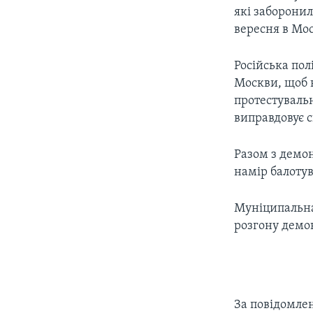
які заборони
вересня в Мос
Російська пол
Москви, щоб в
протестувальн
виправдовує с
Разом з демон
намір балотув
Муніципальна 
розгону демон
За повідомле