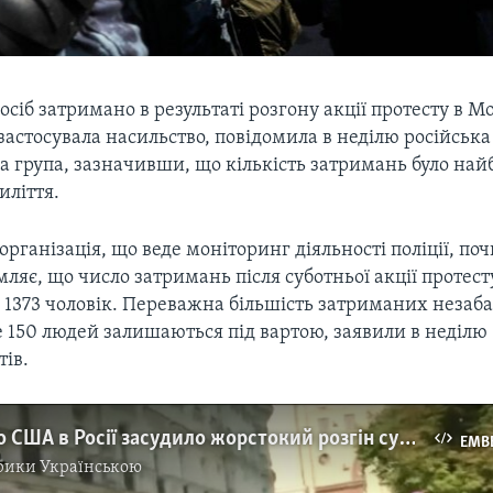
осіб затримано в результаті розгону акції протесту в Мос
 застосувала насильство, повідомила в неділю російська
а група, зазначивши, що кількість затримань було най
иліття.
організація, що веде моніторинг діяльності поліції, по
омляє, що число затримань після суботньої акції протест
о 1373 чоловік. Переважна більшість затриманих незаб
е 150 людей залишаються під вартою, заявили в неділю
тів.
Посольство США в Росії засудило жорстокий розгін суботньої демонстрації у Москві. Відео
EMB
рики Українською