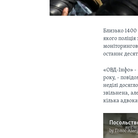
Близько 1400 
якого поліція
моніторингов
останнє десят
«ОВД-Інфо» - 
року, - повід
неділі досягл
звільнена, ал
кілька адвока
by
Голос Аме