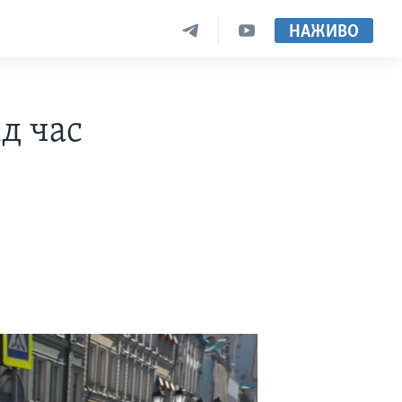
НАЖИВО
д час