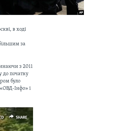
кві, в ході
більшим за
чинаючи з 2011
у до початку
аром було
 «ОВД-Інфо» і
ED
SHARE