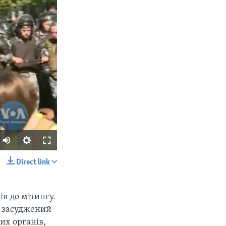
Direct link
SHARE
ів до мітингу.
і засуджений
их органів,