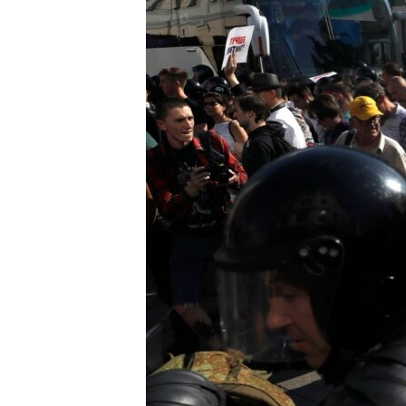
СУСПІЛЬСТВО
ТЕЛЕПРОГРАМИ
ЕКОНОМІКА
ENGLISH
ЧАС-TIME
ІСТОРІЇ УСПІХУ УКРАЇНЦІВ
БРИФІНГ ГОЛОСУ АМЕРИКИ
СТУДІЯ ВАШИНГТОН
ВІКНО В АМЕРИКУ
ПРАЙМ-ТАЙМ
ПОГЛЯД З ВАШИНГТОНА