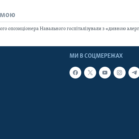
емою
ного опозиціонера Навального госпіталізували з «дивною алер
МИ В СОЦМЕРЕЖАХ