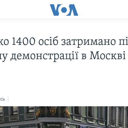
о 1400 осіб затримано пі
ну демонстрації в Москві
s
сь