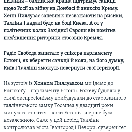
питання – балтійська країна підтримує санкції
щодо Росії за війну на Донбасі й анексію Криму.
Хенн Пиллуаас запевняє: незважаючи на ризики,
Таллінн і надалі буде на боці Києва. А от у
політичних колах Західної Європи він помітив
пом’якшення риторики стосовно Кремля.
Радіо Свобода запитало у спікера парламенту
Естонії, як вберегти санкції й коли, на його думку,
Київ і Таллінн зможуть повернути свої території.
На зустріч із
Хенном Пиллуаасом
ми ідемо до
Рійґікоґу – парламенту Естонії. Рожеву будівлю у
стилі експресіонізму прибудували до старовинного
талліннського замку Тоомпеа у двадцяті роки
минулого століття – коли Естонія вперше була
незалежною. Саме у цей період Таллінн
контролював міста Івангород і Печори, суверенітет