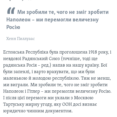
Ми зробили те, чого не зміг зробити
Наполеон – ми перемогли величезну
Росію
Хенн Пиллуаас
Естонська Республіка була проголошена 1918 року, і
невдовзі Радянський Союз (точніше, тоді ще
радянська Росія – ред.) напав на нашу країну. Бої
були запеклі, і варто врахувати, що ми були
маленькою й молодою республікою. Тим не менш,
ми виграли. Ми зробили те, чого не зміг зробити
Наполеон і Гітлер – ми перемогли величезну Росію.
І після цієї перемоги ми уклали з Москвою
Тартуську мирну угоду, яку ООН досі визнає
юридично чинним документом.