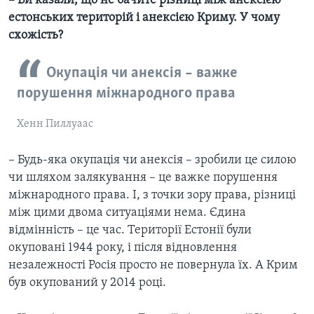
– Ви казали, що не бачите різниці між анексією
естонських територій і анексією Криму. У чому
схожість?
Окупація чи анексія – важке
порушення міжнародного права
Хенн Пиллуаас
– Будь-яка окупація чи анексія – зробили це силою
чи шляхом залякування – це важке порушення
міжнародного права. І, з точки зору права, різниці
між цими двома ситуаціями нема. Єдина
відмінність – це час. Території Естонії були
окуповані 1944 року, і після відновлення
незалежності Росія просто не повернула їх. А Крим
був окупований у 2014 році.