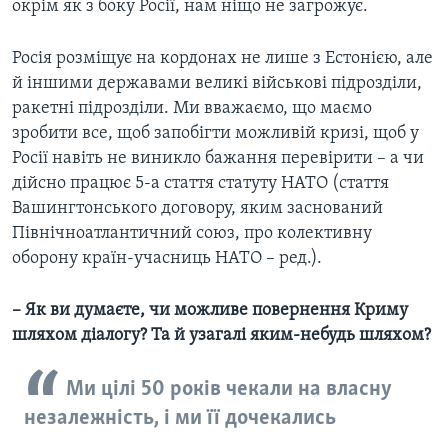
окрім як з боку Росії, нам ніщо не загрожує.
Росія розміщує на кордонах не лише з Естонією, але
й іншими державами великі військові підрозділи,
ракетні підрозділи. Ми вважаємо, що маємо
зробити все, щоб запобігти можливій кризі, щоб у
Росії навіть не виникло бажання перевірити – а чи
дійсно працює 5-а стаття статуту НАТО (стаття
Вашингтонського договору, яким заснований
Північноатлантичний союз, про колективну
оборону країн-учасниць НАТО – ред.).
– Як ви думаєте, чи можливе повернення Криму
шляхом діалогу? Та й узагалі яким-небудь шляхом?
Ми цілі 50 років чекали на власну
незалежність, і ми її дочекались