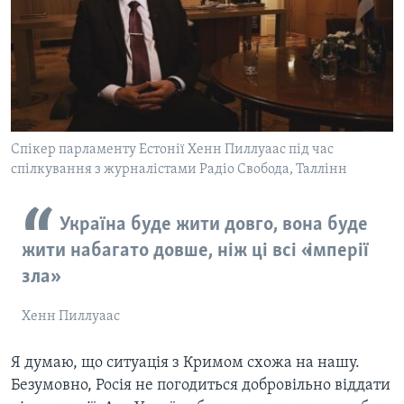
Спікер парламенту Естонії Хенн Пиллуаас під час
спілкування з журналістами Радіо Свобода, Таллінн
Україна буде жити довго, вона буде
жити набагато довше, ніж ці всі «імперії
зла»
Хенн Пиллуаас
Я думаю, що ситуація з Кримом схожа на нашу.
Безумовно, Росія не погодиться добровільно віддати