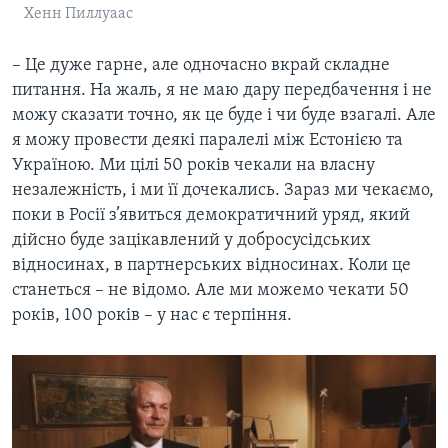
Хенн Пиллуаас
– Це дуже гарне, але одночасно вкрай складне
питання. На жаль, я не маю дару передбачення і не
можу сказати точно, як це буде і чи буде взагалі. Але
я можу провести деякі паралелі між Естонією та
Україною. Ми цілі 50 років чекали на власну
незалежність, і ми її дочекались. Зараз ми чекаємо,
поки в Росії з’явиться демократичний уряд, який
дійсно буде зацікавлений у добросусідських
відносинах, в партнерських відносинах. Коли це
станеться – не відомо. Але ми можемо чекати 50
років, 100 років – у нас є терпіння.