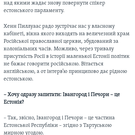
над якими жадає знову повернути спікер
естонського парламенту.
Хенн Пиллуаас радо зустрічає нас у власному
кабінеті, вікна якого виходять на величезний храм
Російської православної церкви, збудований за
колоніальних часів. Можливо, через тривалу
присутність Росії в історії маленької Естонії політик
не бажає говорити російською. Вітається
англійською, а от інтерв’ю принципово дає рідною
естонською.
– Хочу одразу запитати: Івангород і Печори – це
Естонія?
– Так, звісно, Івангород і Печори – це частина
Естонської Республіки – згідно з Тартуською
мирною угодою.