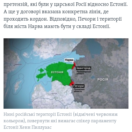
претензій, які були у царської Росії відносно Естонії.
А ще у договорі вказана конкретна лінія, де
проходить кордон. Відповідно, Печори і території
біля міста Нарва мають бути у складі Естонії.
Нині російські території Естонії (відмічені червоним
кольором), повернути які вимагає спікер парламенту
Естонії Хенн Пиллуаас