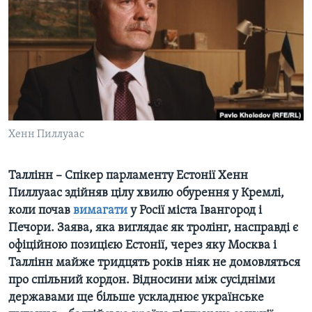
ВІДЕО
СУСПІЛЬСТВО
ТЕЛЕПРОГРАМИ
ЕКОНОМІКА
ENGLISH
ЧАС-TIME
ІСТОРІЇ УСПІХУ УКРАЇНЦІВ
БРИФІНГ ГОЛОСУ АМЕРИКИ
Learning English
СТУДІЯ ВАШИНГТОН
МИ В СОЦМЕРЕЖАХ
ВІКНО В АМЕРИКУ
Хенн Пиллуаас
ПРАЙМ-ТАЙМ
Таллінн – Спікер парламенту Естонії Хенн
ПОГЛЯД З ВАШИНГТОНА
Мови
Пиллуаас здійняв цілу хвилю обурення у Кремлі,
коли почав
вимагати
у Росії міста Івангород і
Печори. Заява, яка виглядає як тролінг, насправді є
офіційною позицією Естонії, через яку Москва і
Таллінн майже тридцять років ніяк не домовляться
про спільний кордон. Відносини між сусідніми
державами ще більше ускладнює українське