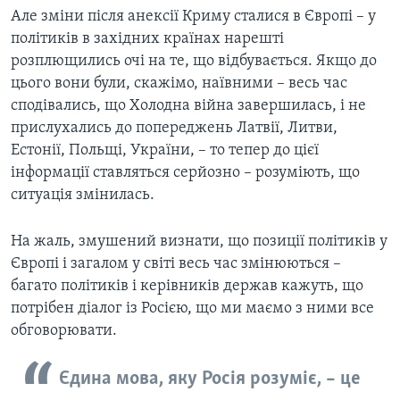
Але зміни після анексії Криму сталися в Європі – у
політиків в західних країнах нарешті
розплющились очі на те, що відбувається. Якщо до
цього вони були, скажімо, наївними – весь час
сподівались, що Холодна війна завершилась, і не
прислухались до попереджень Латвії, Литви,
Естонії, Польщі, України, – то тепер до цієї
інформації ставляться серйозно – розуміють, що
ситуація змінилась.
На жаль, змушений визнати, що позиції політиків у
Європі і загалом у світі весь час змінюються –
багато політиків і керівників держав кажуть, що
потрібен діалог із Росією, що ми маємо з ними все
обговорювати.
Єдина мова, яку Росія розуміє, – це