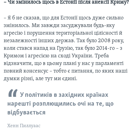
– Чи змінилось щось в Естонії після анексії Криму?
– Я б не сказав, що для Естонії щось дуже сильно
змінилось. Ми завжди засуджували будь-яку
агресію і порушення територіальної цілісності й
незалежності інших держав. Так було 2008 року,
коли стався напад на Грузію, так було 2014-го – з
Кримом і агресією на сході України. Треба
відзначити, що в цьому плані у нас у парламенті
повний консенсус – тобто є питання, по яких наші
думки різні, але тут ми єдині.
У політиків в західних країнах
нарешті розплющились очі на те, що
відбувається
Хенн Пиллуаас