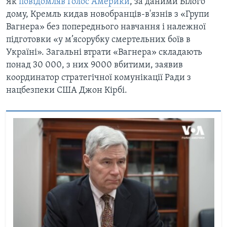
Як
повідомляв Голос Америки
, за даними Білого
дому, Кремль кидав новобранців-в'язнів з «Групи
Вагнера» без попереднього навчання і належної
підготовки «у м’ясорубку смертельних боїв в
Україні». Загальні втрати «Вагнера» складають
понад 30 000, з них 9000 вбитими, заявив
координатор стратегічної комунікації Ради з
нацбезпеки США Джон Кірбі.