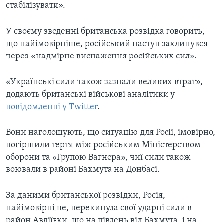
стабілізувати».
У своєму зведенні британська розвідка говорить,
що найімовірніше, російський наступ захлинувся
через «надмірне виснаження російських сил».
«Українські сили також зазнали великих втрат», –
додають британські військові аналітики у
повідомленні у Twitter
.
Вони наголошують, що ситуацію для Росії, імовірно,
погіршили тертя між російським Міністерством
оборони та «Групою Вагнера», чиї сили також
воювали в районі Бахмута на Донбасі.
За даними британської розвідки, Росія,
найімовірніше, перекинула свої ударні сили в
район Авдіївки, що на південь від Бахмута, і на