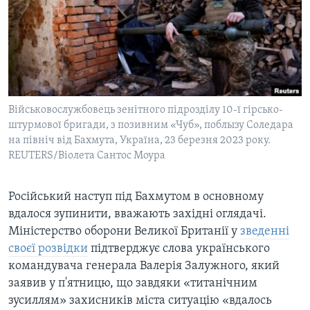
ВІДЕО
СУСПІЛЬСТВО
ТЕЛЕПРОГРАМИ
ЕКОНОМІКА
ENGLISH
ЧАС-TIME
ІСТОРІЇ УСПІХУ УКРАЇНЦІВ
БРИФІНГ ГОЛОСУ АМЕРИКИ
Learning English
СТУДІЯ ВАШИНГТОН
Військовослужбовець зенітного підрозділу 10-ї гірсько-
МИ В СОЦМЕРЕЖАХ
штурмової бригади, з позивним «Чуб», поблызу Соледара
ВІКНО В АМЕРИКУ
на північ від Бахмута, Україна, 23 березня 2023 року.
ПРАЙМ-ТАЙМ
REUTERS/Віолета Сантос Моура
ПОГЛЯД З ВАШИНГТОНА
Мови
Російський наступ під Бахмутом в основному
вдалося зупинити, вважають західні оглядачі.
Міністерство оборони Великої Британії у
зведенні
своєї розвідки
підтверджує слова українського
командувача генерала Валерія Залужного, який
заявив у п'ятницю, що завдяки «титанічним
зусиллям» захисників міста ситуацію «вдалось