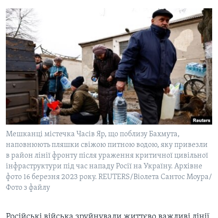
Мешканці містечка Часів Яр, що поблизу Бахмута,
наповнюють пляшки свіжою питною водою, яку привезли
в район лінії фронту після ураження критичної цивільної
інфраструктури під час нападу Росії на Україну. Архівне
фото 16 березня 2023 року. REUTERS/Віолета Сантос Моура/
Фото з файлу
Російські війська зруйнували життєво важливі лінії