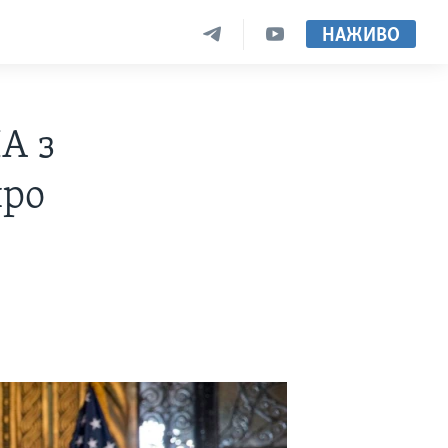
НАЖИВО
А з
про