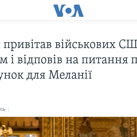
 привітав військових СШ
м і відповів на питання 
унок для Меланії
9
сь