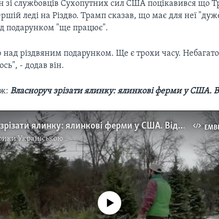
н зі службовців Сухопутних сил США поцікавився що Т
ршій леді на Різдво. Трамп сказав, що має для неї "дуж
ад подарунком "ще працює".
над різдвяним подарунком. Ще є трохи часу. Небагато
сь", - додав він.
: ​
Власноруч зрізати ялинку: ялинкові ферми у США. В
Власноруч зрізати ялинку: ялинкові ферми у США. Відео
EMB
рики Українською
No media source currently available