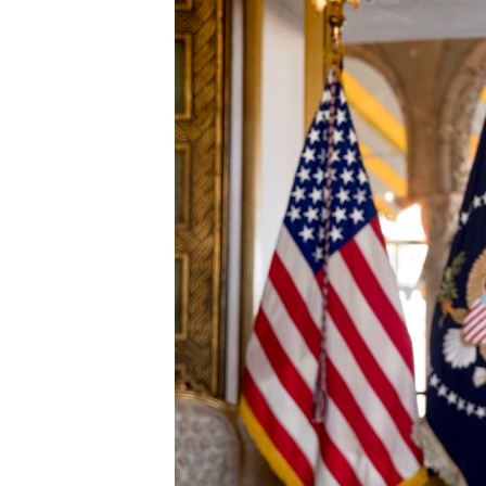
СУСПІЛЬСТВО
ТЕЛЕПРОГРАМИ
ЕКОНОМІКА
ENGLISH
ЧАС-TIME
ІСТОРІЇ УСПІХУ УКРАЇНЦІВ
БРИФІНГ ГОЛОСУ АМЕРИКИ
СТУДІЯ ВАШИНГТОН
ВІКНО В АМЕРИКУ
ПРАЙМ-ТАЙМ
ПОГЛЯД З ВАШИНГТОНА