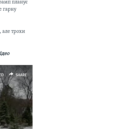
рамп планує
е гарну
, але трохи
ідео
ED
SHARE