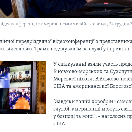
відеоконференції з американськими військовими, 24 грудня 2
ційної передріздвяної відеоконференції з представни
 військових Трамп подякував їм за службу і привітав 
У спілкуванні взяли участь пре
Військово-морських та Сухопут
Морської піхоти, Військово-пові
США та американської Берегово
"Завдяки вашій хоробрій і самов
службі, американці можуть свят
у безпеці та мирі", - наголосив 
США.