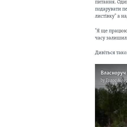
питання. Оди
подарувати пе
листівку" а н
"Я ще працюю 
часу залишило
Дивіться також
by
Голос Аме