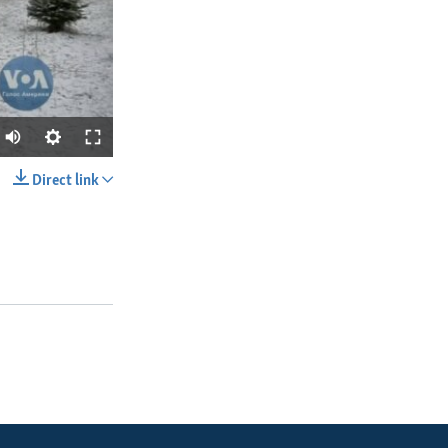
Direct link
SHARE
px
width