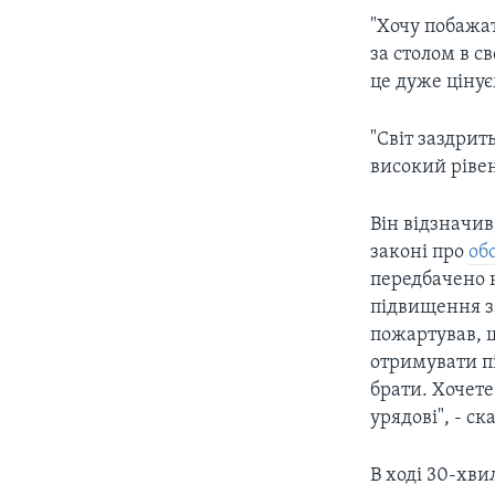
"Хочу побажат
за столом в с
це дуже цінує
"Світ заздрит
високий ріве
Він відзначи
законі про
об
передбачено н
підвищення за
пожартував, щ
отримувати п
брати. Хочет
урядові", - ск
В ході 30-хви