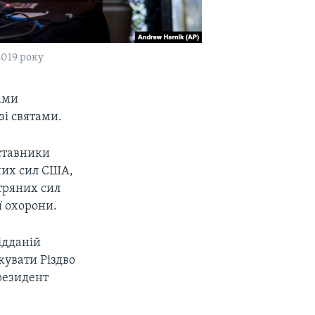
019 року
ками
зі святами.
дставники
них сил США,
тряних сил
ї охорони.
ідданій
кувати Різдво
президент