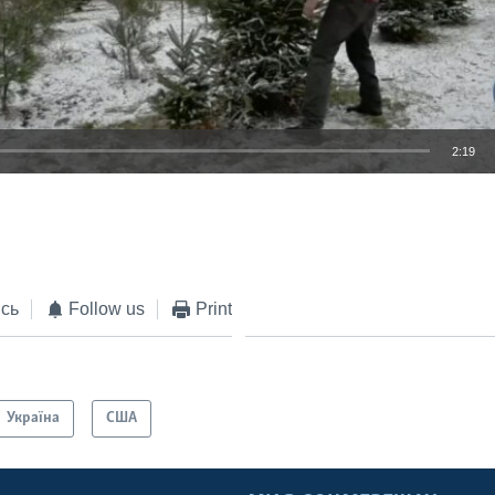
2:19
EMBED
сь
Follow us
Print
Україна
США