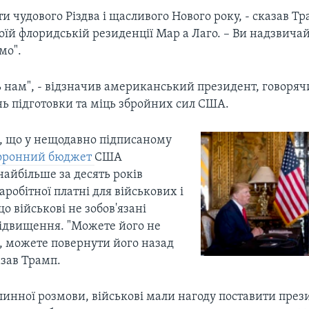
и чудового Різдва і щасливого Нового року, - сказав Т
воїй флоридській резиденції Мар а Лаго. – Ви надзвичай
мо".
ь нам", - відзначив американський президент, говоряч
нь підготовки та міць збройних сил США.
в, що у нещодавно підписаному
оронний бюджет
США
айбільше за десять років
робітної платні для військових і
о військові не зобов'язані
ідвищення. "Можете його не
е, можете повернути його назад
азав Трамп.
линної розмови, військові мали нагоду поставити през