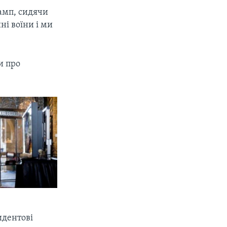
рамп, сидячи
ні воїни і ми
и про
идентові