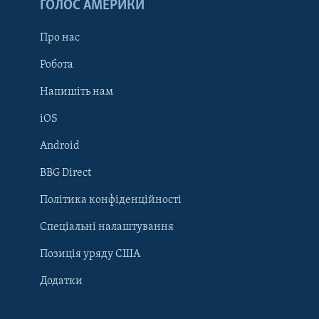
ГОЛОС АМЕРИКИ
Про нас
Робота
Напишіть нам
iOS
Android
Learning English
BBG Direct
Політика конфіденційності
МИ В СОЦМЕРЕЖАХ
Спеціальні налаштування
Позиція уряду США
Додатки
Мови