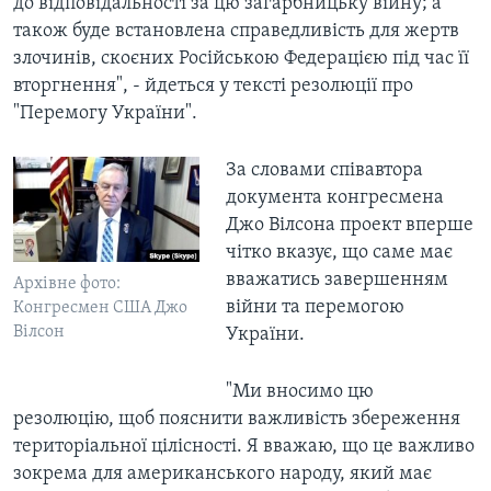
до відповідальності за цю загарбницьку війну; а
також буде встановлена справедливість для жертв
злочинів, скоєних Російською Федерацією під час її
вторгнення", - йдеться у тексті резолюції про
"Перемогу України".
За словами співавтора
документа конгресмена
Джо Вілсона проект вперше
чітко вказує, що саме має
вважатись завершенням
Архівне фото:
війни та перемогою
Конгресмен США Джо
Вілсон
України.
"Ми вносимо цю
резолюцію, щоб пояснити важливість збереження
територіальної цілісності. Я вважаю, що це важливо
зокрема для американського народу, який має