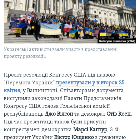
ВІДЕО
СУСПІЛЬСТВО
ТЕЛЕПРОГРАМИ
ЕКОНОМІКА
ENGLISH
ЧАС-TIME
ІСТОРІЇ УСПІХУ УКРАЇНЦІВ
БРИФІНГ ГОЛОСУ АМЕРИКИ
Learning English
СТУДІЯ ВАШИНГТОН
Українські активісти взяли участь в представленні
МИ В СОЦМЕРЕЖАХ
проекту резолюції.
ВІКНО В АМЕРИКУ
ПРАЙМ-ТАЙМ
Проєкт резолюції Конгресу США під назвою
ПОГЛЯД З ВАШИНГТОНА
"Перемога України"
презентували у вівторок 25
Мови
квітня
, у Вашингтоні. Співавторами документа
виступили законодавці Палати Представників
Конгресу США голова Гельсінської комісії
республіканець
Джо Вілсон
та демократ
Стів Коен
.
Під час презентації також були присутні
конгресвумен-демократка
Марсі Каптур
, 3-й
президент України
Віктор Ющенко
з дружиною