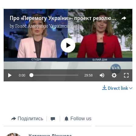
Про «Перемогу України» - проект резолюції в Конгресі США. ЧАС-ТАЙМ
by
Голос Америки Українською
No media source currently available
0:00
29:58
Direct link
Поділитись
Follow us