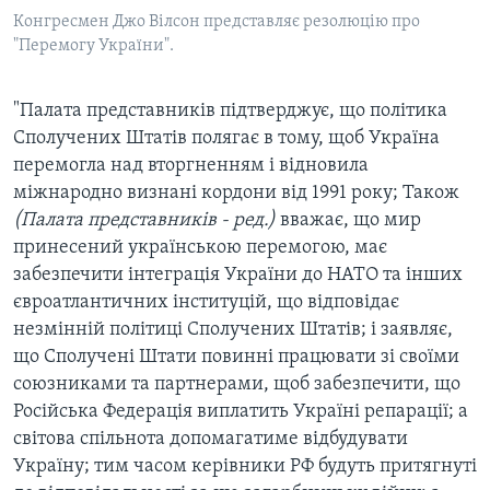
Конгресмен Джо Вілсон представляє резолюцію про
"Перемогу України".
"Палата представників підтверджує, що політика
Сполучених Штатів полягає в тому, щоб Україна
перемогла над вторгненням і відновила
міжнародно визнані кордони від 1991 року; Також
(Палата представників - ред.)
вважає, що мир
принесений українською перемогою, має
забезпечити інтеграція України до НАТО та інших
євроатлантичних інституцій, що відповідає
незмінній політиці Сполучених Штатів; і заявляє,
що Сполучені Штати повинні працювати зі своїми
союзниками та партнерами, щоб забезпечити, що
Російська Федерація виплатить Україні репарації; а
світова спільнота допомагатиме відбудувати
Україну; тим часом керівники РФ будуть притягнуті