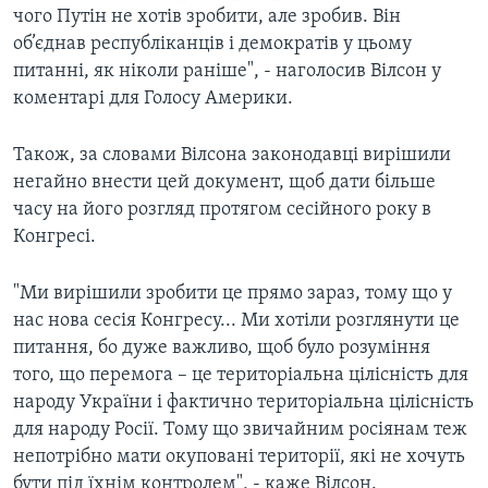
чого Путін не хотів зробити, але зробив. Він
об’єднав республіканців і демократів у цьому
питанні, як ніколи раніше", - наголосив Вілсон у
коментарі для Голосу Америки.
Також, за словами Вілсона законодавці вирішили
негайно внести цей документ, щоб дати більше
часу на його розгляд протягом сесійного року в
Конгресі.
"Ми вирішили зробити це прямо зараз, тому що у
нас нова сесія Конгресу... Ми хотіли розглянути це
питання, бо дуже важливо, щоб було розуміння
того, що перемога – це територіальна цілісність для
народу України і фактично територіальна цілісність
для народу Росії. Тому що звичайним росіянам теж
непотрібно мати окуповані території, які не хочуть
бути під їхнім контролем", - каже Вілсон.