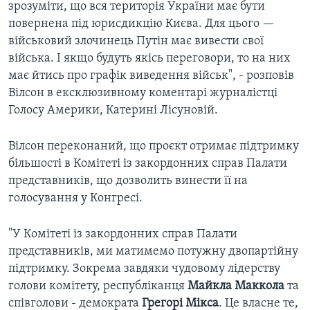
зрозуміти, що вся територія України має бути
повернена під юрисдикцію Києва. Для цього —
військовий злочинець Путін має вивести свої
війська. І якщо будуть якісь переговори, то на них
має йтись про графік виведення військ", - розповів
Вілсон в ексклюзивному коментарі журналістці
Голосу Америки, Катерині Лісуновій.
Вілсон переконаний, що проєкт отримає підтримку
більшості в Комітеті із закордонних справ Палати
представників, що дозволить винести її на
голосування у Конгресі.
"У Комітеті із закордонних справ Палати
представників, ми матимемо потужну двопартійну
підтримку. Зокрема завдяки чудовому лідерству
голови комітету, республіканця
Майкла Маккола
та
співголови - демократа
Грегорі Мікса
. Це власне те,