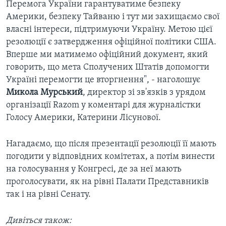
Перемога України гарантуватиме безпеку
Америки, безпеку Тайваню і тут ми захищаємо свої
власні інтереси, підтримуючи Україну. Метою цієї
резолюції є затвердження офіційної політики США.
Вперше ми матимемо офіційний документ, який
говорить, що мета Сполучених Штатів допомогти
Україні перемогти це вторгнення", - наголошує
Микола Мурський
, директор зі зв'язків з урядом
організації Razom у коментарі для журналістки
Голосу Америки, Катерини Лісунової.
Нагадаємо, що після презентації резолюції її мають
погодити у відповідних комітетах, а потім винести
на голосування у Конгресі, де за неї мають
проголосувати, як на рівні Палати Представників
так і на рівні Сенату.
Дивіться також: