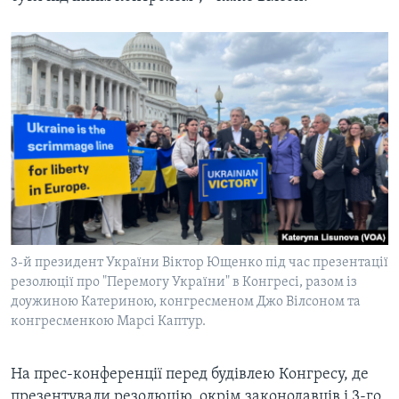
3-й президент України Віктор Ющенко під час презентації
резолюції про "Перемогу України" в Конгресі, разом із
доужиною Катериною, конгресменом Джо Вілсоном та
конгресменкою Марсі Каптур.
На прес-конференції перед будівлею Конгресу, де
презентували резолюцію, окрім законодавців і 3-го