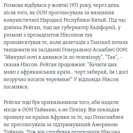
Розмова відбулась у жовтні 1971 року, через день
після того, як ООН проголосувала за визнання
комуністичної Народної Республіки Китай. Під час
дзвінка Рейган, тоді ще губернатор Каліфорнії, у
розмові з президентом Ніксоном так
прокоментував те, коли делегація з Танзанії почала
танцювати на засіданні Генеральної Асамблеї ООН:
"Минулої ночі я дивився їх по телевізору". "Так", -
сказав Ніксон. Рейган продовжив: "Бачити цих
мавп з африканських країн.. чорт забирай, їм і досі
незручно носити черевики!" У відповідь Ніксон
посміявся.
Рейган тоді був прихильником того, аби надати
місце в ООН Тайваню, а не Пекіну. Він покладав
провину на країни Африки за те, що Генасамблея
не проголосувала за підтримуваний Америкою
Тайвань. Тож він спробував переконати Ніксона