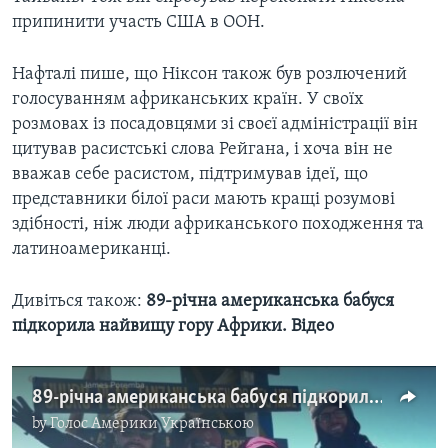
припинити участь США в ООН.
Нафталі пише, що Ніксон також був розлючений
голосуванням африканських країн. У своїх
розмовах із посадовцями зі своєї адміністрації він
цитував расистські слова Рейгана, і хоча він не
вважав себе расистом, підтримував ідеї, що
представники білої раси мають кращі розумові
здібності, ніж люди африканського походження та
латиноамериканці.
Дивіться також:
89-річна американська бабуся
підкорила найвищу гору Африки. Відео
89-річна американська бабуся підкорила найвищу гору Африки. Відео
by
Голос Америки Українською