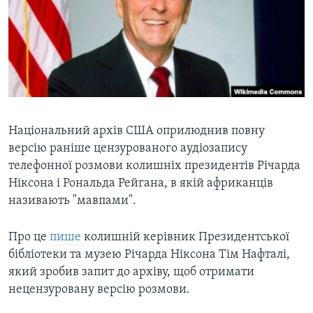
ВІДЕО
СУСПІЛЬСТВО
ТЕЛЕПРОГРАМИ
ЕКОНОМІКА
ENGLISH
ЧАС-TIME
ІСТОРІЇ УСПІХУ УКРАЇНЦІВ
БРИФІНГ ГОЛОСУ АМЕРИКИ
Learning English
СТУДІЯ ВАШИНГТОН
МИ В СОЦМЕРЕЖАХ
ВІКНО В АМЕРИКУ
Національний архів США оприлюднив повну
версію раніше цензурованого аудіозапису
ПРАЙМ-ТАЙМ
телефонної розмови колишніх президентів Річарда
ПОГЛЯД З ВАШИНГТОНА
Ніксона і Рональда Рейгана, в якій африканців
Мови
називають "мавпами".
Про це
пише
колишній керівник Президентської
бібліотеки та музею Річарда Ніксона Тім Нафталі,
який зробив запит до архіву, щоб отримати
нецензуровану версію розмови.