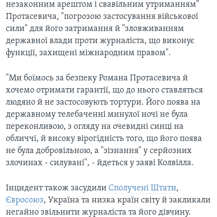
незаконним арештом і свавільним утриманням"
Протасевича, "погрозою застосування військової
сили" для його затримання й "зловживанням
державної влади проти журналіста, що виконує
функції, захищені міжнародним правом".
"Ми боїмось за безпеку Романа Протасевича й
хочемо отримати гарантії, що до нього ставляться
людяно й не застосовують тортури. Його поява на
державному телебаченні минулої ночі не була
переконливою, з огляду на очевидні синці на
обличчі, й високу вірогідність того, що його поява
не була добровільною, а "зізнання" у серйозних
злочинах - силувані", - йдеться у заяві Колвілла.
Інцидент також засудили
Сполучені Штати
,
Євросоюз
, Україна та низка країн світу й закликали
негайно звільнити журналіста та його дівчину.