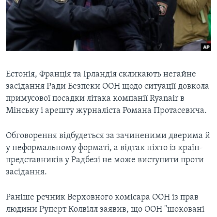
ВІДЕО
СУСПІЛЬСТВО
ТЕЛЕПРОГРАМИ
ЕКОНОМІКА
ENGLISH
ЧАС-TIME
ІСТОРІЇ УСПІХУ УКРАЇНЦІВ
БРИФІНГ ГОЛОСУ АМЕРИКИ
Learning English
СТУДІЯ ВАШИНГТОН
Естонія, Франція та Ірландія скликають негайне
засідання Ради Безпеки ООН щодо ситуації довкола
МИ В СОЦМЕРЕЖАХ
ВІКНО В АМЕРИКУ
примусової посадки літака компанії Ryanair в
ПРАЙМ-ТАЙМ
Мінську і арешту журналіста Романа Протасевича.
ПОГЛЯД З ВАШИНГТОНА
Мови
Обговорення відбудеться за зачиненими дверима й
у неформальному форматі, а відтак ніхто із країн-
представників у Радбезі не може виступити проти
засідання.
Раніше речник Верховного комісара ООН із прав
людини Руперт Колвілл заявив, що ООН "шоковані