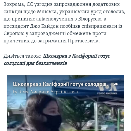
Зокрема, ЄС узгодив запровадження додаткових
санкцій щодо Мінська, український уряд оголосив,
що припиняє авіасполучення з Білоруссю, а
президент Джо Байден пообіцяв співпрацювати із
Європою у запровадженні обмежень проти
причетних до затримання Протасевича.
Дивіться також:
Школярка з Каліфорнії готує
солодощі для безхатченків
Школярка з Каліфорнії готує солодощі для безхатченків. Відео
by
Голос Америки Українською