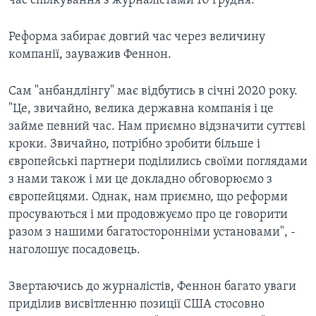
час спілкування з журналістами 10 грудня.
Реформа забирає довгий час через величину
компанії, зауважив Феннон.
Сам "анбандлінгу" має відбутись в січні 2020 року.
"Це, звичайно, велика державна компанія і це
займе певний час. Нам приємно відзначити суттєві
кроки. Звичайно, потрібно зробити більше і
європейські партнери поділились своїми поглядами
з нами також і ми це докладно обговорюємо з
європейцями. Однак, нам приємно, що реформи
просуваються і ми продовжуємо про це говорити
разом з нашими багатосторонніми установами", -
наголошує посадовець.
Звертаючись до журналістів, Феннон багато уваги
приділив висвітленню позиції США стосовно