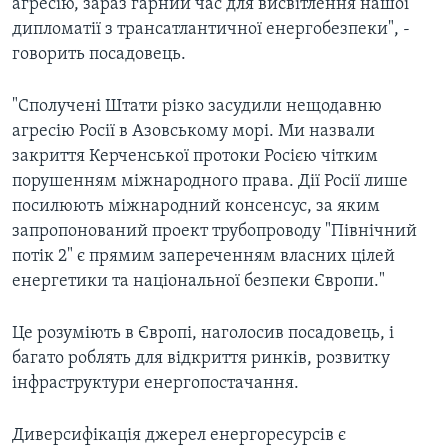
агресію, зараз гарний час для висвітлення нашої
дипломатії з трансатлантичної енергобезпеки", -
говорить посадовець.
"Сполучені Штати різко засудили нещодавню
агресію Росії в Азовському морі. Ми назвали
закриття Керченської протоки Росією чітким
порушенням міжнародного права. Дії Росії лише
посилюють міжнародний консенсус, за яким
запропонований проект трубопроводу "Північний
потік 2" є прямим запереченням власних цілей
енергетики та національної безпеки Європи."
Це розуміють в Європі, наголосив посадовець, і
багато роблять для відкриття ринків, розвитку
інфраструктури енергопостачання.
Диверсифікація джерел енергоресурсів є