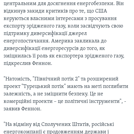
центральним для досягнення енергобезпеки. Він
відкинув закиди критиків про те, що США
керуються власними інтересами з просування
експорту зрідженого газу, коли засвідчують свою
підтримку диверсифікації джерел
енергопостачання. Америка закликала до
диверсифікації енергоресурсів до того, як
зміцнилась її роль як експортера зрідженого газу,
підкреслив Феннон.
"Натомість, "Північний потік 2" та розширений
проект "Турецький потік" мають на меті поглибити
залежність, а не зміцнити безпеку. Це не
комерційні проекти – це політичні інструменти", -
заявив Феннон.
"На відміну від Сполучених Штатів, російські
енергокомпанії є продовженням держави і