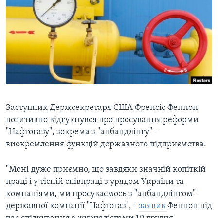
ВІДЕО
СУСПІЛЬСТВО
ТЕЛЕПРОГРАМИ
ЕКОНОМІКА
ENGLISH
ЧАС-TIME
ІСТОРІЇ УСПІХУ УКРАЇНЦІВ
БРИФІНГ ГОЛОСУ АМЕРИКИ
Learning English
СТУДІЯ ВАШИНГТОН
МИ В СОЦМЕРЕЖАХ
ВІКНО В АМЕРИКУ
ПРАЙМ-ТАЙМ
Заступник Держсекретаря США Френсіс Феннон
позитивно відгукнувся про просування реформи
ПОГЛЯД З ВАШИНГТОНА
"Нафтогазу", зокрема з "анбандлінгу" -
Мови
виокремлення функцій державного підприємства.
"Мені дуже приємно, що завдяки значній копіткій
праці і у тісній співпраці з урядом України та
компаніями, ми просуваємось з "анбандлінгом"
державної компанії "Нафтогаз", -
заявив
Феннон під