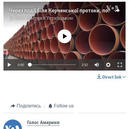
Через події біля Керченської протоки, поновилися заклики припинити "Північний потік 2". Відео
by
Голос Америки Українською
No media source currently available
0:00
2:52
Direct link
Поділитись
Follow us
Голос Америки