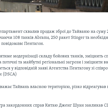
партамент схвалив продаж зброї до Тайваню на суму 2
чаючи 108 танків Abrams, 250 ракет Stinger та необхід
, повідомляє Пентагон.
ятиме модернізації складу бойових танків, зміцнить 
а поточні та майбутні регіональні загрози і зміцнити 
деться у відповідній заяві Агентства Пентагону зі співр
ни (DSCA)
важає Тайвань власною територією, різко відреагував 
тра закордонних справ Китаю Дженг Шуан закликав С