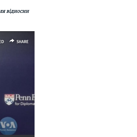
ля відносин
ED
SHARE