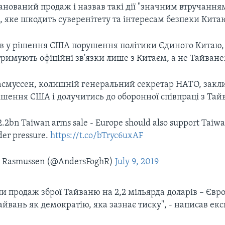
анований продаж і назвав такі дії "значним втручання
 яке шкодить суверенітету та інтересам безпеки Китаю
в у рішення США порушення політики Єдиного Китаю, 
римують офіційні зв'язки лише з Китаєм, а не Тайване
асмуссен, колишній генеральний секретар НАТО, закл
ішення США і долучитись до оборонної співпраці з Тай
.2bn Taiwan arms sale - Europe should also support Taiwan
er pressure.
https://t.co/bTryc6uxAF
 Rasmussen (@AndersFoghR)
July 9, 2019
и продаж зброї Тайваню на 2,2 мільярда доларів – Євр
йвань як демократію, яка зазнає тиску", - написав екс