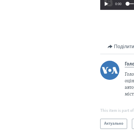
0:00
Поділити
Гол
Голо
оцін
авто
міс
This item is part of
Актуально