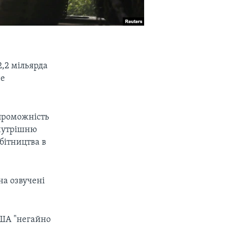
,2 мільярда
не
спроможність
внутрішню
обітництва в
на озвучені
ША "негайно