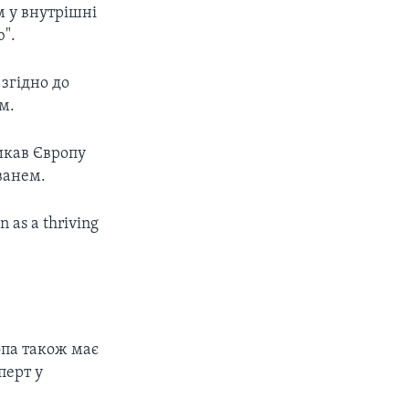
м у внутрішні
".
згідно до
м.
икав Європу
ванем.
 as a thriving
опа також має
перт у