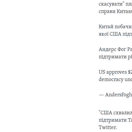
скасувати" пл
справи Китаю,
Китай побачи
якої США підт
Андерс Фоґ Р
підтримати р
US approves $2
democracy und
— AndersFogh
"США схвалил
підтримати Та
Twitter.