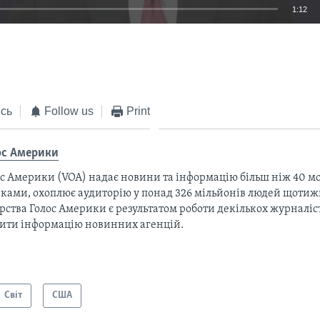
1:12
EMBED
сь
Follow us
Print
ос Америки
с Америки (VOA) надає новини та інформацію більш ніж 40 мо
ками, охоплює аудиторію у понад 326 мільйонів людей щотижн
рства Голос Америки є результатом роботи декількох журналіст
тити інформацію новинних агенцій.
Світ
США