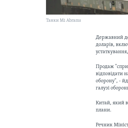
Танки M1 Abrams
Державний де
доларів, вклю
устаткування
Продаж "спри
відповідати н
оборону", - й
галузі оборо
Китай, який в
плани.
Речник Мініс