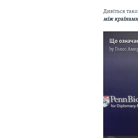
Дивіться так
між країнами,
by
Голос Аме