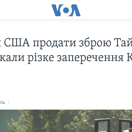
 США продати зброю Та
кали різке заперечення 
сь