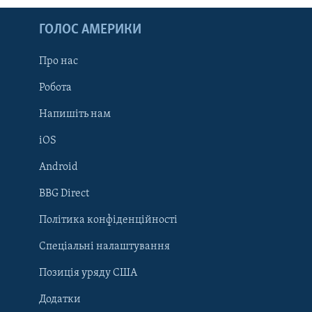
ГОЛОС АМЕРИКИ
Про нас
Робота
Напишіть нам
iOS
Android
Learning English
BBG Direct
Політика конфіденційності
МИ В СОЦМЕРЕЖАХ
Спеціальні налаштування
Позиція уряду США
Додатки