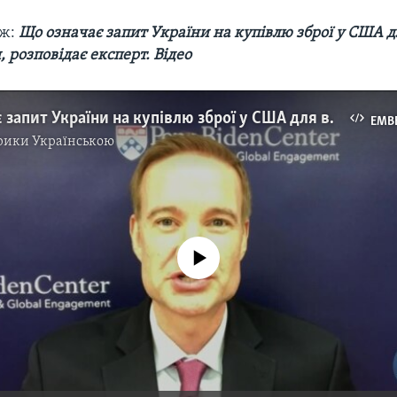
ож:
Що означає запит України на купівлю зброї у США д
 розповідає експерт. Відео
Що означає запит України на купівлю зброї у США для відносин між країнами? -Карпентер. Відео
EMB
рики Українською
No media source currently available