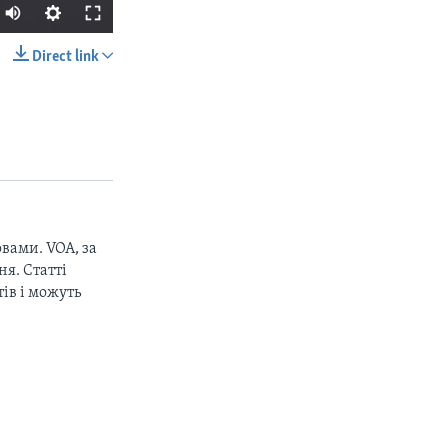
Direct link
SHARE
вами. VOA, за
px
width
я. Статті
ів і можуть