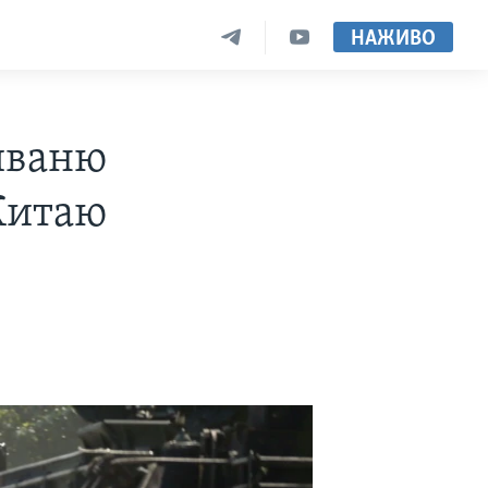
НАЖИВО
йваню
Китаю