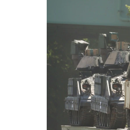
СУСПІЛЬСТВО
ТЕЛЕПРОГРАМИ
ЕКОНОМІКА
ENGLISH
ЧАС-TIME
ІСТОРІЇ УСПІХУ УКРАЇНЦІВ
БРИФІНГ ГОЛОСУ АМЕРИКИ
СТУДІЯ ВАШИНГТОН
ВІКНО В АМЕРИКУ
ПРАЙМ-ТАЙМ
ПОГЛЯД З ВАШИНГТОНА