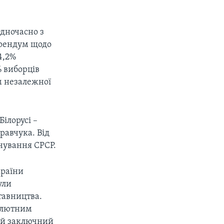
Одночасно з
ерендум щодо
4,2%
% виборців
м незалежної
Білорусі –
равчука. Від
нування СРСР.
країни
ули
ставництва.
валютним
кий заключний