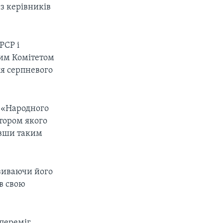
з керівників
РСР і
ним Комітетом
ля серпневого
у «Народного
тором якого
тавши таким
азиваючи його
в свою
 переміг