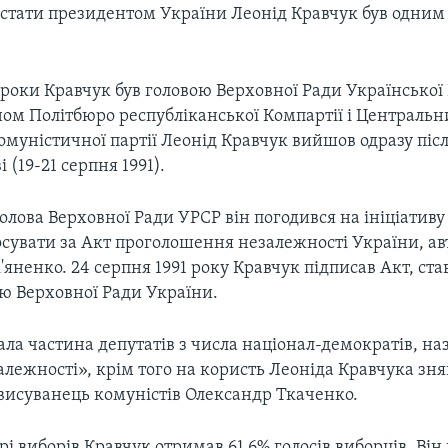
 стати президентом України Леонід Кравчук був одним 
1 роки Кравчук був головою Верховної Ради Української 
ном Політбюро республіканської Компартії і Централь
омуністичної партії Леонід Кравчук вийшов одразу піс
 (19-21 серпня 1991).
 голова Верховної Ради УРСР він погодився на ініціатив
осувати за Акт проголошення незалежності України, ав
'яненко. 24 серпня 1991 року Кравчук підписав Акт, с
ю Верховної Ради України.
ла частина депутатів з числа націонал-демократів, н
лежності», крім того на користь Леоніда Кравчука зня
висуванець комуністів Олександр Ткаченко.
і виборів Кравчук отримав 61,6% голосів виборців. Він