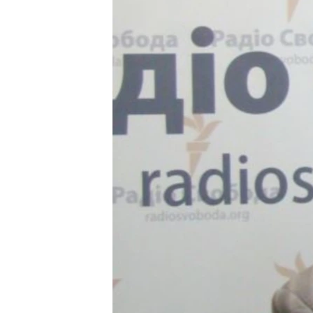
СУСПІЛЬСТВО
ТЕЛЕПРОГРАМИ
ЕКОНОМІКА
ENGLISH
ЧАС-TIME
ІСТОРІЇ УСПІХУ УКРАЇНЦІВ
БРИФІНГ ГОЛОСУ АМЕРИКИ
СТУДІЯ ВАШИНГТОН
ВІКНО В АМЕРИКУ
ПРАЙМ-ТАЙМ
ПОГЛЯД З ВАШИНГТОНА