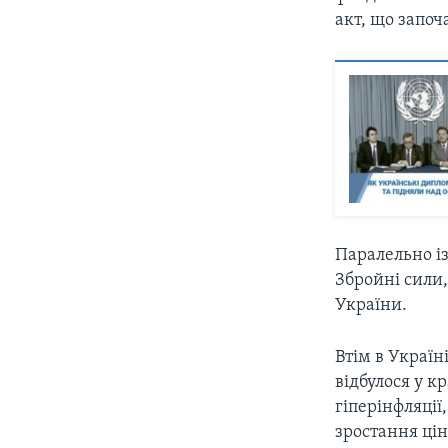
акт, що започ
Паралельно і
Збройні сили,
України.
Втім в Украї
відбулося у к
гіперінфляці
зростання цін