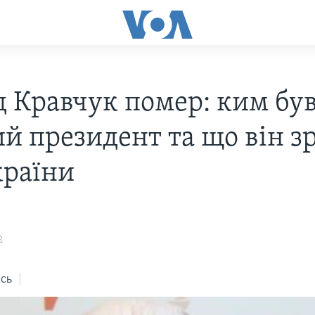
д Кравчук помер: ким бу
й президент та що він з
країни
2
сь