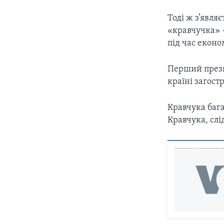
Тоді ж з’явля
«кравчучка» –
під час еконо
Перший прези
країні загост
Кравчука бага
Кравчука, слі