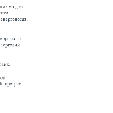
ких угод та
енти
 енергоносіїв,
 морського
о торговий
райк.
ді і
ін програє