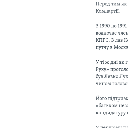
Перед тим як
Компартії.
З 1990 по 199
водночас чле
КПРС. З лав К
путчу в Москві
У ті ж дні як
Руху» прогол
був Левко Лук
чином голово
Його підтрима
«батьком неза
кандидатуру 
У першому тур