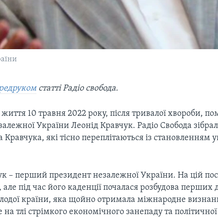
раїни
редруком
статті Радіо свобода.
 життя 10 травня 2022 року, після тривалої хвороби, 
алежної України Леонід Кравчук. Радіо Свобода зібра
 Кравчука, які тісно переплітаються із становленням у
к – перший президент незалежної України. На цій поса
, але під час його каденції почалася розбудова перши
олодої країни, яка щойно отримала міжнародне визнан
е на тлі стрімкого економічного занепаду та політичної