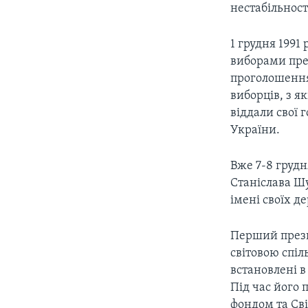
нестабільност
1 грудня 1991
виборами пре
проголошення
виборців, з я
віддали свої 
України.
Вже 7-8 грудня
Станіслава Шу
імені своїх д
Перший прези
світовою спіл
встановлені в
Під час його
фондом та Св