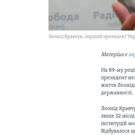
Леонід Кравчук, перший президент Ук
Матеріал є
пе
На 89-му році
президент нез
життя Леоніда
державності.
Леонід Кравчу
лише 32 місці
інституцій м
Відбувалося ц