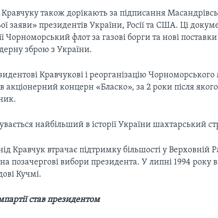
 Кравчуку також дорікають за підписання Масандрівсь
ї заяви» президентів України, Росії та США. Ці докум
ії Чорноморський флот за газові борги та нові поставки
дерну зброю з України.
зидентові Кравчукові і реорганізацію Чорноморського
в акціонерний концерн «Бласко», за 2 роки після яког
ник.
бувається найбільший в історії України шахтарський ст
д Кравчук втрачає підтримку більшості у Верховній Ра
на позачергові вибори президента. У липні 1994 року в
ові Кучмі.
мпартії став президентом