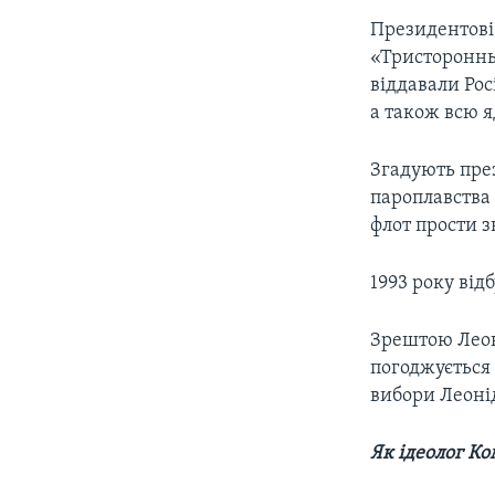
Президентові
«Тристоронньо
віддавали Рос
а також всю я
Згадують пре
пароплавства 
флот прости з
1993 року від
Зрештою Леоні
погоджується 
вибори Леонід
Як ідеолог Ко