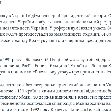
і.
 року в Україні відбулися перші президентські вибори. 
зидента України відбувся загальнонаціональний реф
 незалежності України. У референдумі взяли участь 8
ких 90,3% проголосували за незалежність України. 61,6
голоси Леоніду Кравчуку і він став першим президенто
 1991 року в Біловезькій Пущі відбулася зустріч лідерів 
шкевича, Росії – Бориса Єльцина і України – Леоніда К
ержав підписали «Біловезьку угоду» про припинення іс
дент також безпосередньо причетний до визнання У
ьнотою – 130 країн, з якими дипломатичні відносини б
 повному обсязі, 40 держав відкрили в Києві свої пред
 президенства розпочалася співпраця з Міжнародним 
ітовим банком. 1992 року Кравчук підписав Гельсінсь