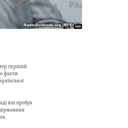
помер перший
ло факти
країнської
ді він пробув
х державних
ня.