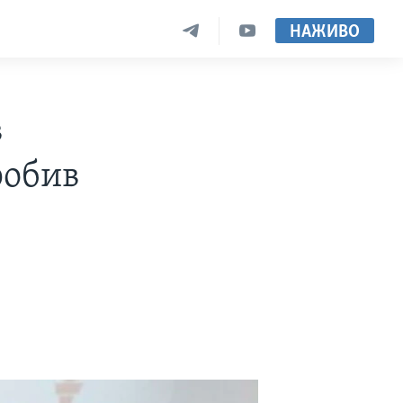
НАЖИВО
в
робив