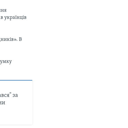
ння
в українців
ників». В
думку
вся" за
ни