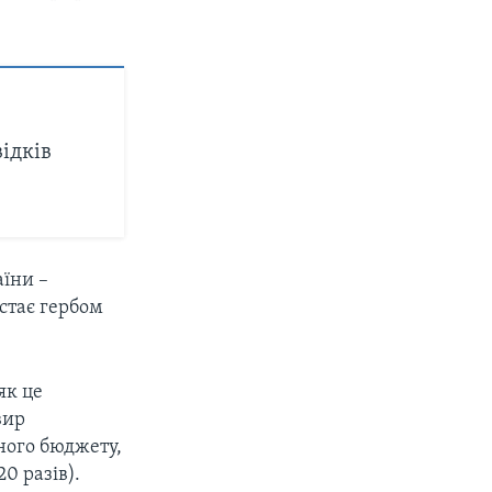
ідків
їни –
 стає гербом
як це
вир
ного бюджету,
0 разів).