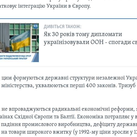
атковує інтеграцію України в Європу.
ДИВІТЬСЯ ТАКОЖ:
Як 30 років тому дипломати
українізовували ООН - спогади св
з цим формуються державні структури незалежної Укра
 міністерства, ухвалюються перші 400 законів. Тризуб
ні не впроваджуються радикальні економічні реформи, 
раїнах Східної Європи та Балтії. Економіка потрапляє у 
ї, падіння промислового виробництва, дефіциту держав
 на товари широкого вжитку (у 1992-му ціни зросли у 12