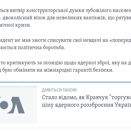
ється витвір конструкторської думки зубожілого населе
 двоколісний візок для невеликих вантажів, що рятува
мічної кризи.
дент не мав змоги списувати свої невдачі на «поперед
рюється політична боротьба.
то критикують за позицію щодо ядерної зброї, яку на 
д було обміняти на міжнародні гарантії безпеки.
ДИВІТЬСЯ ТАКОЖ:
Стало відомо, як Кравчук "торгува
ціну ядерного роззброєння Украї