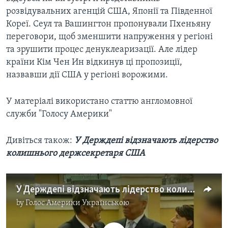
розвідувальних агенцій США, Японії та Південної
Кореї. Сеул та Вашингтон пропонували Пхеньяну
переговори, щоб зменшити напруження у регіоні
та зрушити процес денуклеаризації. Але лідер
країни Кім Чен Ин відкинув ці пропозиції,
назвавши дії США у регіоні ворожими.
У матеріалі використано статтю англомовної
служби "Голосу Америки"
Дивіться також:
У Держдепі відзначають лідерство
колишнього держсекретаря США
У Держдепі відзначають лідерство колишнього держсекретаря США. Відео
by
Голос Америки Українською