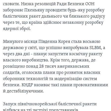
сховати. Низка резолюцій Ради Безпеки ООН
забороняє Пхеньяну проводити будь-яку розробку
балістичних ракет дальнього чи близького радіусу
через те, що країна здійснює незаконну розробку
ядерної зброї.
Минулого місяця Південна Корея стала восьмою
державою у світі, що успішно випробувала SLBM, а
через два дні - планує запустити космічну ракету
власного виробництва. Крім того, держава, де
розміщено понад 28 тисяч американських
солдатів, оголосила плани про розвиток власних
оборонних технологій та модернізацію систем
безпеки. КНДР називає такі плани провокативними
й дестабілізуючими.
Запуск північнокорейської балістичної ракети
відбувся на тлі зустрічі представників