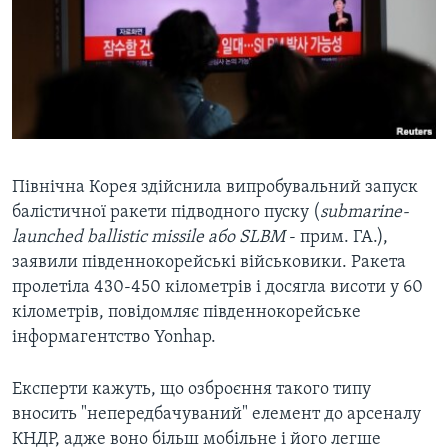
ВІДЕО
СУСПІЛЬСТВО
ТЕЛЕПРОГРАМИ
ЕКОНОМІКА
ENGLISH
ЧАС-TIME
ІСТОРІЇ УСПІХУ УКРАЇНЦІВ
БРИФІНГ ГОЛОСУ АМЕРИКИ
Learning English
СТУДІЯ ВАШИНГТОН
МИ В СОЦМЕРЕЖАХ
ВІКНО В АМЕРИКУ
Північна Корея здійснила випробувальний запуск
балістичної ракети підводного пуску (
submarine-
ПРАЙМ-ТАЙМ
launched ballistic missile або SLBM
- прим. ГА.),
ПОГЛЯД З ВАШИНГТОНА
заявили південнокорейські військовики. Ракета
Мови
пролетіла 430-450 кілометрів і досягла висоти у 60
кілометрів, повідомляє південнокорейське
інформагентство Yonhap.
Експерти кажуть, що озброєння такого типу
вносить "непередбачуваний" елемент до арсеналу
КНДР, адже воно більш мобільне і його легше