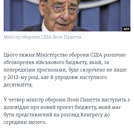
ВІДЕО
СУСПІЛЬСТВО
ТЕЛЕПРОГРАМИ
ЕКОНОМІКА
ENGLISH
ЧАС-TIME
ІСТОРІЇ УСПІХУ УКРАЇНЦІВ
БРИФІНГ ГОЛОСУ АМЕРИКИ
Міністр оборони США Леон Панетта
Learning English
СТУДІЯ ВАШИНГТОН
МИ В СОЦМЕРЕЖАХ
ВІКНО В АМЕРИКУ
Цього тижня Міністерство оборони США розпочне
обговорення військового бюджету, який, за
ПРАЙМ-ТАЙМ
попередніми прогнозами, буде скорочено не лише
ПОГЛЯД З ВАШИНГТОНА
у 2013-му році, але й упродовж наступного
Мови
десятиліття.
У четвер міністр оборони Леон Панетта виступить з
доповіддю про новий проект бюджету, який має
бути представлений на розгляд Конгресу до
середини лютого.