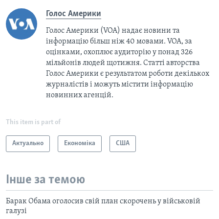
Голос Америки
Голос Америки (VOA) надає новини та
інформацію більш ніж 40 мовами. VOA, за
оцінками, охоплює аудиторію у понад 326
мільйонів людей щотижня. Статті авторства
Голос Америки є результатом роботи декількох
журналістів і можуть містити інформацію
новинних агенцій.
This item is part of
Актуально
Економіка
США
Інше за темою
Барак Обама оголосив свій план скорочень у військовій
галузі