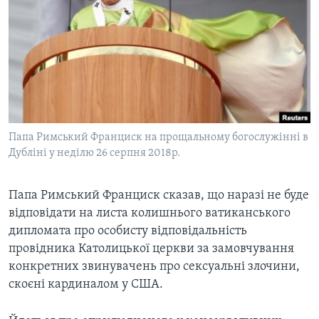
ВІДЕО
СУСПІЛЬСТВО
ТЕЛЕПРОГРАМИ
ЕКОНОМІКА
ENGLISH
ЧАС-TIME
ІСТОРІЇ УСПІХУ УКРАЇНЦІВ
БРИФІНГ ГОЛОСУ АМЕРИКИ
Learning English
СТУДІЯ ВАШИНГТОН
МИ В СОЦМЕРЕЖАХ
ВІКНО В АМЕРИКУ
Папа Римський Франциск на прощальному богослужінні в
Дубліні у неділю 26 серпня 2018р.
ПРАЙМ-ТАЙМ
ПОГЛЯД З ВАШИНГТОНА
Папа Римський Франциск сказав, що наразі не буде
Мови
відповідати на листа колишнього ватиканського
дипломата про особисту відповідальність
провідника Католицької церкви за замовчування
конкретних звинувачень про сексуальні злочини,
скоєні кардиналом у США.