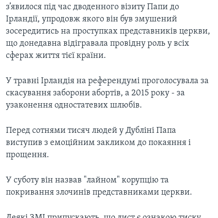
з’явилося під час дводенного візиту Папи до
Ірландії, упродовж якого він був змушений
зосередитись на проступках представників церкви,
що донедавна відігравала провідну роль у всіх
сферах життя тієї країни.
У травні Ірландія на референдумі проголосувала за
скасування заборони абортів, а 2015 року - за
узаконення одностатевих шлюбів.
Перед сотнями тисяч людей у Дубліні Папа
виступив з емоційним закликом до покаяння і
прощення.
У суботу він назвав "лайном" корупцію та
покривання злочинів представниками церкви.
Деякі ЗМІ припускають, що лист є ознакою тиску