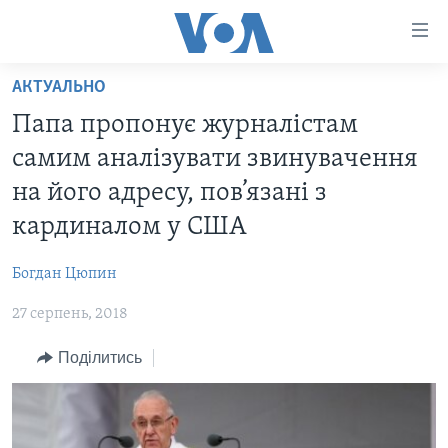
Спеціальні
потреби
Перейти
АКТУАЛЬНО
до
ГОЛОВНА
Папа пропонує журналістам
матеріалу
АКТУАЛЬНО
Перейти
самим аналізувати звинувачення
АНАЛІТИКА
до
СВІТ
на його адресу, пов’язані з
меню
ПОЛІТИКА В США
США
кардиналом у США
сторінки
АДМІНІСТРАЦІЯ ПРЕЗИДЕНТА ТРАМПА: ПЕРШІ 100
УКРАЇНА
Перейти
ДНІВ
Богдан Цюпин
до
ВІЙНА - ЦЕ ОСОБИСТЕ
Пошуку
УКРАЇНЦІ В АМЕРИЦІ
27 серпень, 2018
УКРАЇНЦІ У СВІТІ
УКРАЇНА
Поділитись
НАУКА
ІНТЕРВ'Ю
ЗДОРОВ'Я
БОРОТЬБА З ДЕЗІНФОРМАЦІЄЮ
КУЛЬТУРА