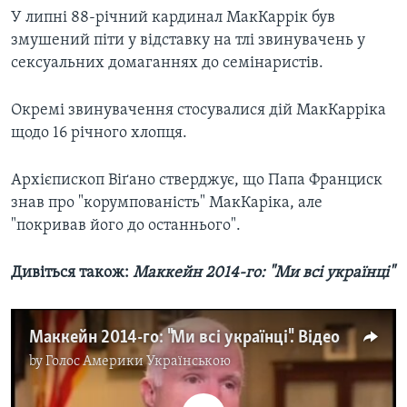
У липні 88-річний кардинал МакКаррік був
змушений піти у відставку на тлі звинувачень у
сексуальних домаганнях до семінаристів.
Окремі звинувачення стосувалися дій МакКарріка
щодо 16 річного хлопця.
Архієпископ Віґано стверджує, що Папа Франциск
знав про "корумпованість" МакКаріка, але
"покривав його до останнього".
Дивіться також:
Маккейн 2014-го: "Ми всі українці"
Маккейн 2014-го: "Ми всі українці". Відео
by
Голос Америки Українською
No media source currently available