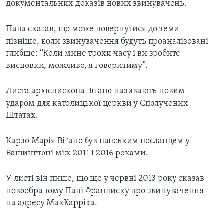
документальних доказів нових звинувачень.
Папа сказав, що може повернутися до теми
пізніше, коли звинувачення будуть проаналізовані
глибше: “Коли мине трохи часу і ви зробите
висновки, можливо, я говоритиму”.
Листа архієпископа Віґано називають новим
ударом для католицької церкви у Сполучених
Штатах.
Карло Марія Віґано був папським посланцем у
Вашингтоні між 2011 і 2016 роками.
У листі він пише, що ще у червні 2013 року сказав
новообраному Папі Франциску про звинувачення
на адресу МакКарріка.