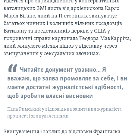
Йдеться про оприлюдненого у консервативних
католицьких ЗМІ листа від архієпископа Карло
Марія Віґано, який на 11 сторінках звинувачує
багатьох чинних і колишніх чільних посадовців
Ватикану та представників церкви у США у
покриванні справи кардинала Теодора МакКарріка,
який минулого місяця пішов у відставку через
звинувачення у сексуальних злочинах.
Читайте документ уважно... Я
вважаю, що заява промовляє за себе, і ви
маєте достатні журналістські здібності,
щоб зробити власні висновки
Папа Римський у відповідь на запитання журналіста
про лист зі звинуваченнями
Звинувачення і заклик до відставки Франциска