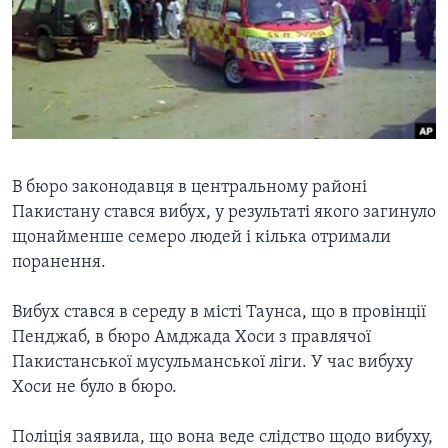
ВІДЕО
СУСПІЛЬСТВО
ТЕЛЕПРОГРАМИ
ЕКОНОМІКА
ENGLISH
ЧАС-TIME
ІСТОРІЇ УСПІХУ УКРАЇНЦІВ
БРИФІНГ ГОЛОСУ АМЕРИКИ
Learning English
СТУДІЯ ВАШИНГТОН
МИ В СОЦМЕРЕЖАХ
ВІКНО В АМЕРИКУ
В бюро законодавця в центральному районі
Пакистану стався вибух, у результаті якого загинуло
ПРАЙМ-ТАЙМ
щонайменше семеро людей і кілька отримали
ПОГЛЯД З ВАШИНГТОНА
поранення.
Мови
Вибух стався в середу в місті Таунса, що в провінції
Пенджаб, в бюро Амджада Хоси з правлячої
Пакистанської мусульманської ліги. У час вибуху
Хоси не було в бюро.
Поліція заявила, що вона веде слідство щодо вибуху,