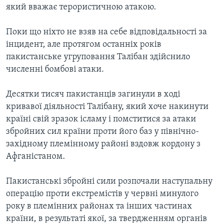
який вважає терористичною атакою.
Поки що ніхто не взяв на себе відповідальності за
інцидент, але протягом останніх років
пакистанське угруповання Талібан здійснило
численні бомбові атаки.
Десятки тисяч пакистанців загинули в ході
кривавої діяльності Талібану, який хоче накинути
країні свій зразок ісламу і помститися за атаки
збройних сил країни проти його баз у північно-
західному племінному районі вздовж кордону з
Афганістаном.
Пакистанські збройні сили розпочали наступальну
операцію проти екстремістів у червні минулого
року в племінних районах та інших частинах
країни, в результаті якої, за твердженням органів