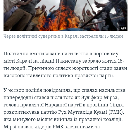
ВІДЕО
СУСПІЛЬСТВО
ТЕЛЕПРОГРАМИ
ЕКОНОМІКА
ENGLISH
ЧАС-TIME
ІСТОРІЇ УСПІХУ УКРАЇНЦІВ
БРИФІНГ ГОЛОСУ АМЕРИКИ
Через політичні суперечки в Карачі застрелили 15 людей
Learning English
СТУДІЯ ВАШИНГТОН
МИ В СОЦМЕРЕЖАХ
ВІКНО В АМЕРИКУ
Політично вмотивоване насильство в портовому
місті Карачі на півдні Пакистану забрало життя 15-
ПРАЙМ-ТАЙМ
ти людей. Причиною сплеск жорсткості стали заяви
ПОГЛЯД З ВАШИНГТОНА
високопоставленого політика правлячої партії.
Мови
У четвер поліція повідомила, що спалах насильства
напередодні стався після того як Зуліфкар Мірза,
голова правлячої Народної партії в провінції Сіндх,
розкритикував партію Рух Муттахіда Куамі (РМК),
яка минулого місяця вийшла із правлячої коаліції.
Мірзі назвав лідерів РМК злочинцями та