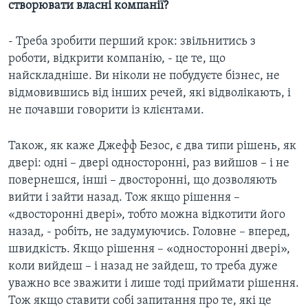
створювати власні компанії?
- Треба зробити перший крок: звільнитись з
роботи, відкрити компанію, - це те, що
найскладніше. Ви ніколи не побудуєте бізнес, не
відмовившись від інших речей, які відволікають, і
не почавши говорити із клієнтами.
Також, як каже Джефф Безос, є два типи рішень, як
двері: одні – двері односторонні, раз вийшов – і не
повернешся, інші – двосторонні, що дозволяють
вийти і зайти назад. Тож якщо рішення –
«двосторонні двері», тобто можна відкотити його
назад, - робіть, не задумуючись. Головне – вперед,
швидкість. Якщо рішення – «односторонні двері»,
коли вийдеш – і назад не зайдеш, то треба дуже
уважно все зважити і лише тоді приймати рішення.
Тож якщо ставити собі запитання про те, які це