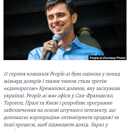
ВІДЕО
СУСПІЛЬСТВО
ТЕЛЕПРОГРАМИ
ЕКОНОМІКА
ENGLISH
ЧАС-TIME
ІСТОРІЇ УСПІХУ УКРАЇНЦІВ
БРИФІНГ ГОЛОСУ АМЕРИКИ
Learning English
СТУДІЯ ВАШИНГТОН
МИ В СОЦМЕРЕЖАХ
ВІКНО В АМЕРИКУ
ПРАЙМ-ТАЙМ
11 серпня компанія People.ai була оцінена у понад
ПОГЛЯД З ВАШИНГТОНА
Мови
мільярд доларів і таким чином стала третім
«єдинорогом» Кремнієвої долини, яку заснували
українці. People.ai має офіси у Сан-Франциско,
Торонто, Празі та Києві і розробляє програмне
забезпечення на основі штучного інтелекту, що
допомагає корпораціям оптимізувати продажі та
інші процеси, щоб підвищити дохід. Зараз у