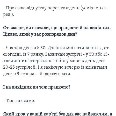
- Про свою відпустку через тиждень (усміхається -
ред.).
От власне, ви сказали, що працюєте й на вихідних.
Цікаво, який у вас розпорядок дня?
- Я встаю десь о 5.30. Дзвінки мої починаються, от
сьогодні, із 7 ранку. Зазвичай зустрічі - у 30 або 15-
хвилинних інтервалах. Тобто у мене в день десь
20-25 зустрічей. І я закінчую вечерю із клієнтами
десь о 9 вечора, - й одразу спати.
І на вихідних ви теж працюєте?
- Так, так само.
Який крок у вашій кар’єрі був для вас найважчим, а