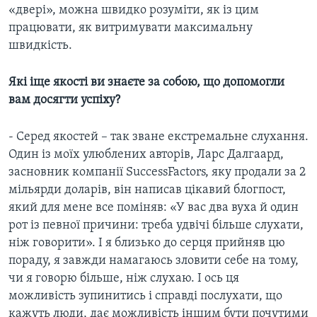
«двері», можна швидко розуміти, як із цим
працювати, як витримувати максимальну
швидкість.
Які іще якості ви знаєте за собою, що допомогли
вам досягти успіху?
- Серед якостей – так зване екстремальне слухання.
Один із моїх улюблених авторів, Ларс Далгаард,
засновник компанії SuccessFactors, яку продали за 2
мільярди доларів, він написав цікавий блогпост,
який для мене все поміняв: «У вас два вуха й один
рот із певної причини: треба удвічі більше слухати,
ніж говорити». І я близько до серця прийняв цю
пораду, я завжди намагаюсь зловити себе на тому,
чи я говорю більше, ніж слухаю. І ось ця
можливість зупинитись і справді послухати, що
кажуть люди, дає можливість іншим бути почутими