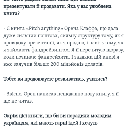
презентувати й продавати. Яка у вас улюблена
книга?
- Є книга «Pitch anything» Орена Клаффа, що дала
дуже сильний поштовх, сильну структуру тому, як я
проводжу презентації, як я продаю, і навіть тому, як
я займають фандрейзингом. Я її перечитую щоразу,
коли починаю фандрейзити. І завдяки цій книзі я
вже залучив більше 200 мільйонів доларів.
Тобто ви продовжуєте розвиватись, учитись?
- Звісно, Орен написав нещодавно нову книгу, я її
ще не читав.
Окрім цієї книги, що би ви порадили молодим
українцям, які мають гарні ідей і хочуть