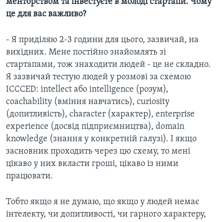
менторством та інвестуєте в молоді стартапи. Чому
це для вас важливо?
- Я приділяю 2-3 години для цього, зазвичай, на
вихідних. Мене постійно знайомлять зі
стартапами, тож знаходити людей - це не складно.
Я зазвичай тестую людей у розмові за схемою
ICCCED: intellect або intelligence (розум),
coachability (вміння навчатись), curiosity
(допитливість), character (характер), enterprise
experience (досвід підприємництва), domain
knowledge (знання у конкретній галузі)​. І якщо
засновник проходить через цю схему, то мені
цікаво у них вкласти гроші, цікаво із ними
працювати.
Тобто якщо я не думаю, що якщо у людей немає
інтелекту, чи допитливості, чи гарного характеру,