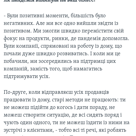
Як пандемія вплинула на ваш бізнес?
- Були позитивні моменти, більшість було
негативних. Але ми все одно вийшли звідти із
позитивом. Ми змогли швидко перемістити свій
фокус на продукти, ринки, де пандемія допомогла.
Були компанії, спрямовані на роботу із дому, що
почали дуже швидко розвиватись. І коли ми це
побачили, ми зосередились на підтримці цих
компаній, замість того, щоб намагатись
підтримувати усіх.
По-друге, коли відправляєш усіх продавців
працювати із дому, старі методи не працюють: ти
не можеш підійти до когось і дати пораду, не
можеш створити ситуацію, де всі сидять поряд і
чують один одного, ти не можеш їздити із ними на
зустрічі з клієнтами, - тобто всі ті речі, які роблять