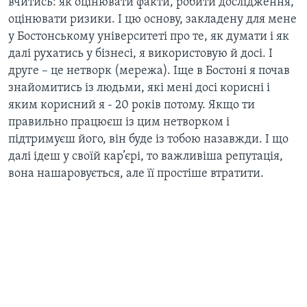
вчитись: як оцінювати факти, робити дослідження,
оцінювати ризики. І цю основу, закладену для мене
у Бостонському університеті про те, як думати і як
далі рухатись у бізнесі, я використовую й досі. І
друге – це нетворк (мережа). Іще в Бостоні я почав
знайомитись із людьми, які мені досі корисні і
яким корисний я - 20 років потому. Якщо ти
правильно працюєш із цим нетворком і
підтримуєш його, він буде із тобою назавжди. І що
далі ідеш у своїй кар’єрі, то важливіша репутація,
вона нашаровується, але її простіше втратити.