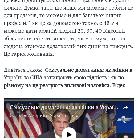
це вже підвищує ефективність працівників досить
сильно. Думка така, що якщо ми можемо робити це
для продажів, то можемо й для багатьох інших
професій. І якщо за допомогою технологій ми
можемо дати кожній людині 20, 30, 40 відсотків
збільшення ефективності, то, як мінімум, кожна
людина отримає додатковий вихідний на тиждень.
Це гарна мотивація.
Дивіться також:
Сексуальне домагання: як жінки в
Україні та США захищають свою гідність і як по
різному на це реагують впливові чоловіки. Відео
Сексуальне домагання: як жінки в Україні та США захищають свою гідність і як по різному на це реагують впливові чоловіки. Відео
by
Голос Америки Українською
No media source currently available