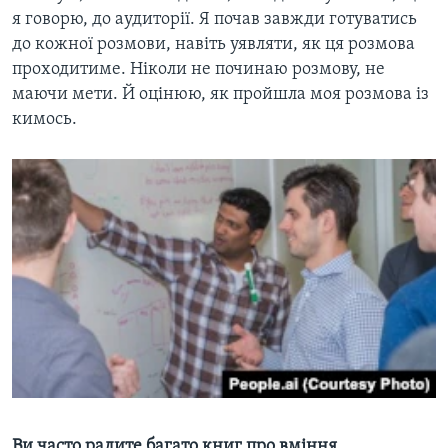
я говорю, до аудиторії. Я почав завжди готуватись
до кожної розмови, навіть уявляти, як ця розмова
проходитиме. Ніколи не починаю розмову, не
маючи мети. Й оцінюю, як пройшла моя розмова із
кимось.
Ви часто радите багато книг про вміння