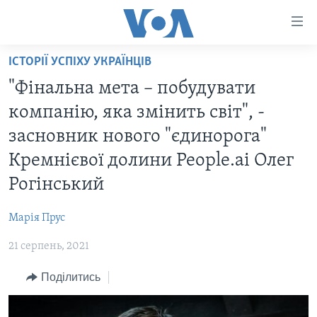
Спеціальні
потреби
Перейти
ІСТОРІЇ УСПІХУ УКРАЇНЦІВ
до
ГОЛОВНА
"Фінальна мета – побудувати
матеріалу
АКТУАЛЬНО
Перейти
компанію, яка змінить світ", -
АНАЛІТИКА
до
СВІТ
засновник нового "єдинорога"
меню
ПОЛІТИКА В США
США
Кремнієвої долини People.ai Олег
сторінки
АДМІНІСТРАЦІЯ ПРЕЗИДЕНТА ТРАМПА: ПЕРШІ 100
УКРАЇНА
Перейти
Рогінський
ДНІВ
до
ВІЙНА - ЦЕ ОСОБИСТЕ
Пошуку
УКРАЇНЦІ В АМЕРИЦІ
Марія Прус
УКРАЇНЦІ У СВІТІ
УКРАЇНА
21 серпень, 2021
НАУКА
ІНТЕРВ'Ю
Поділитись
ЗДОРОВ'Я
БОРОТЬБА З ДЕЗІНФОРМАЦІЄЮ
КУЛЬТУРА