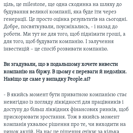
ціль, це milestone, ще одна сходинка на шляху до
будування великої компанії, яка буде іти через
генерації. Це просто оцінка результатів на сьогодні.
Добре, посвяткували, поусміхались, - і назад до
роботи. Ми тут не для того, щоб піднімати гроші, а
для того, щоб будувати компанію. І залучення
інвестицій – це спосіб розвивати компанію.
Ви згадували, що в подальшому хочете вивести
компанію на біржу. В цьому є переваги й недоліки.
Навіщо це саме у випадку People.ai?
- В якийсь момент бути приватною компанією стає
невигідно із погляду ліквідності для працівників і
доступу до більш ліквідних фінансових ринків, щоб
прискорювати зростання. Тож в якийсь момент
компанія ухвалює рішення про те, чи виходити на
ринок акцій. На нас це рішення очікує за кілька