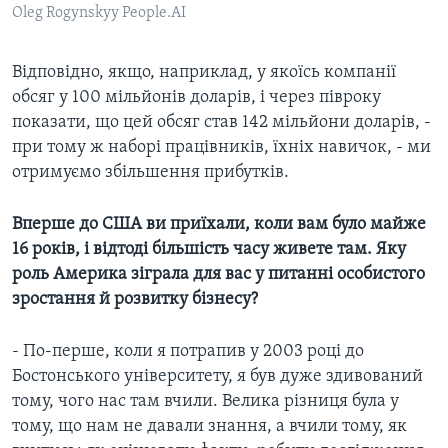
Oleg Rogynskyy People.AI
Відповідно, якщо, наприклад, у якоїсь компанії
обсяг у 100 мільйонів доларів, і через півроку
показати, що цей обсяг став 142 мільйони доларів, -
при тому ж наборі працівників, їхніх навичок, - ми
отримуємо збільшення прибутків.​
Вперше до США ви приїхали, коли вам було майже
16 років, і відтоді більшість часу живете там. Яку
роль Америка зіграла для вас у питанні особистого
зростання й розвитку бізнесу?
- По-перше, коли я потрапив у 2003 році до
Бостонського університету, я був дуже здивований
тому, чого нас там вчили. Велика різниця була у
тому, що нам не давали знання, а вчили тому, як