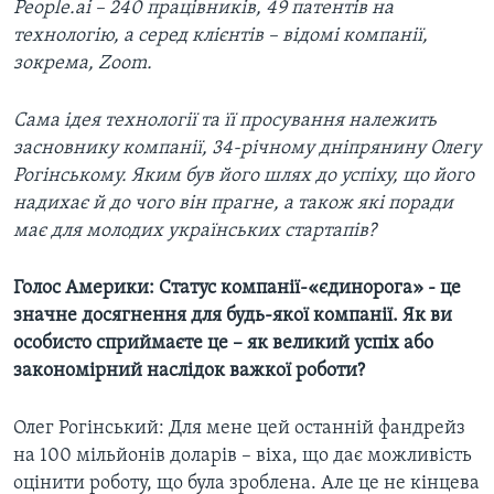
People.ai – 240 працівників, 49 патентів на
технологію, а серед клієнтів – відомі компанії,
зокрема, Zoom.
Сама ідея технології та її просування належить
засновнику компанії, 34-річному дніпрянину Олегу
Рогінському. Яким був його шлях до успіху, що його
надихає й до чого він прагне, а також які поради
має для молодих українських стартапів?
Голос Америки: Статус компанії-«єдинорога» - це
значне досягнення для будь-якої компанії. Як ви
особисто сприймаєте це – як великий успіх або
закономірний наслідок важкої роботи?
Олег Рогінський: Для мене цей останній фандрейз
на 100 мільйонів доларів – віха, що дає можливість
оцінити роботу, що була зроблена. Але це не кінцева