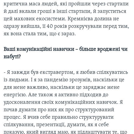
критична маса людей, які пройшли через стартапи
й далі вклали гроші в інші стартапи, й запуститься
цей маховик екосистеми. Кремнієва долина не
одразу вийшла, її 40 років розкручували перед тим,
як вона стала тим, що є зараз.
Ваші комунікаційні навички – більше вроджені чи
набуті?
- Я завжди був екстравертом, я любив спілкуватись
із людьми. І я за пандемію зрозумів, наскільки це
для мене важливо, наскільки це заряджає мене
енергією. Але також я активно підходив до
удосконалення своїх комунікаційних навичок. Я
почав думати про них як про структурований
процес. Я вчив себе правильно структурувати
спілкування, презентації, думати, як я себе
показую, який вигляд маю, як підлаштувати те, що