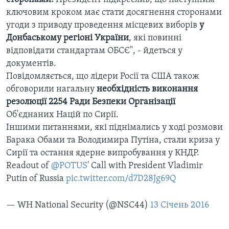
ключовим кроком має стати досягнення сторонами
угоди з приводу проведення місцевих виборів
у
Донбаському регіоні України
, які повинні
відповідати стандартам ОБСЄ", - йдеться у
документів.
Повідомляється, що лідери Росії та США також
обговорили нагальну
необхідність виконання
резолюції 2254 Ради Безпеки Організації
Об'єднаних Націй по Сирії.
Іншими питаннями, які піднімались у ході розмови
Барака Обами та Володимира Путіна, стали криза у
Сирії та остання ядерне випробування у КНДР.
Readout of
@POTUS
' Call with President Vladimir
Putin of Russia
pic.twitter.com/d7D28Jg69Q
— WH National Security (@NSC44)
13 Січень 2016