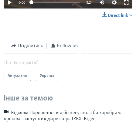
0:00
3:24
Direct link
Поділитись
Follow us
This item is part of
Актуально
Україна
Інше за темою
Відмова Порошенка від бізнесу стала би хоробрим
кроком - заступник директора IREX. Відео