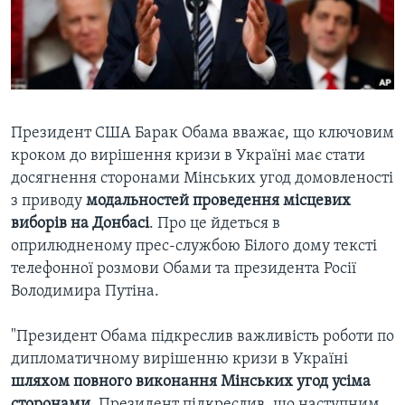
ВІДЕО
СУСПІЛЬСТВО
ТЕЛЕПРОГРАМИ
ЕКОНОМІКА
ENGLISH
ЧАС-TIME
ІСТОРІЇ УСПІХУ УКРАЇНЦІВ
БРИФІНГ ГОЛОСУ АМЕРИКИ
Learning English
Президент США Барак Обама вважає, що ключовим
СТУДІЯ ВАШИНГТОН
кроком до вирішення кризи в Україні має стати
МИ В СОЦМЕРЕЖАХ
ВІКНО В АМЕРИКУ
досягнення сторонами Мінських угод домовленості
ПРАЙМ-ТАЙМ
з приводу
модальностей проведення місцевих
виборів на Донбасі
. Про це йдеться в
ПОГЛЯД З ВАШИНГТОНА
оприлюдненому прес-службою Білого дому тексті
Мови
телефонної розмови Обами та президента Росії
Володимира Путіна.
"Президент Обама підкреслив важливість роботи по
дипломатичному вирішенню кризи в Україні
шляхом повного виконання Мінських угод усіма
сторонами.
Президент підкреслив, що наступним