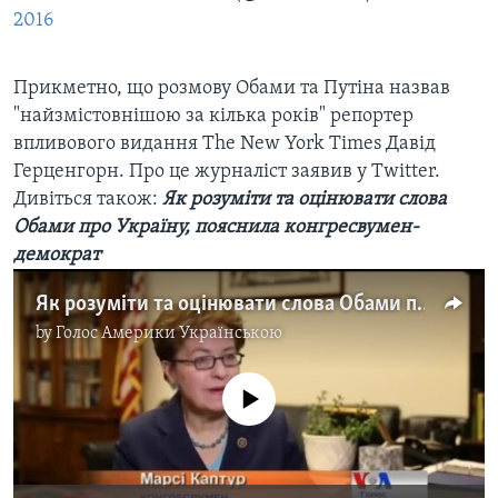
2016
Прикметно, що розмову Обами та Путіна назвав
"найзмістовнішою за кілька років" репортер
впливового видання The New York Times Давід
Герценгорн. Про це журналіст заявив у Twitter.
Дивіться також:
Як розуміти та оцінювати слова
Обами про Україну, пояснила конгресвумен-
демократ
Як розуміти та оцінювати слова Обами про Україну, пояснила конгресвумен-демократ. Відео
by
Голос Америки Українською
No media source currently available