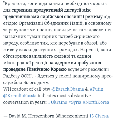
"Крім того, вони відзначили необхідність кроків
для
сприяння продуктивній дискусії між
представниками сирійської опозиції і режиму
під
егідою Організації Об'єднаних Націй, в основному
за рахунок зменшення насильства та задоволення
нагальних гуманітарних потреб сирійського
народу, особливо тих, хто перебуває в облозі, або
живе у важко доступних громадах. Нарешті, вони
обговорили важливість сильної та єдиної
міжнародної реакції
на ядерне випробування
проведене Північною Кореєю
всупереч резолюції
Радбезу ООН", - йдеться у тексті поширеному прес-
службою Білого дому.
WH readout of call btw
@BarackObama
&
#Putin
@KremlinRussia
indicates most substantive
conversation in years:
#Ukraine
#Syria
#NorthKorea
— David M. Herszenhorn (@herszenhorn)
13 Січень