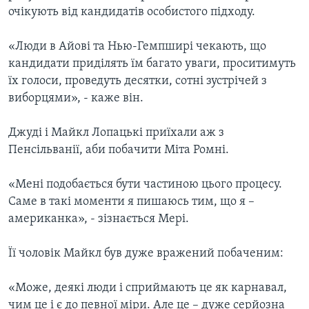
очікують від кандидатів особистого підходу.
«Люди в Айові та Нью-Гемпширі чекають, що
кандидати приділять їм багато уваги, проситимуть
їх голоси, проведуть десятки, сотні зустрічей з
виборцями», - каже він.
Джуді і Майкл Лопацькі приїхали аж з
Пенсільванії, аби побачити Міта Ромні.
«Мені подобається бути частиною цього процесу.
Саме в такі моменти я пишаюсь тим, що я –
американка», - зізнається Мері.
Її чоловік Майкл був дуже вражений побаченим:
«Може, деякі люди і сприймають це як карнавал,
чим це і є до певної міри. Але це – дуже серйозна