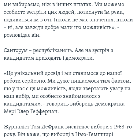
ми вибираємо, ніж в інших штатах. Ми можемо
особисто зустріти цих людей, потиснути їм руки,
подивиться їм в очі. Інколи це має значення, інколи
– ні, але завжди добре мати цю можливість», -
розповідає він.
Санторум – республіканець. Але на зустріч з
кандидатом приходять і демократи.
«Це унікальний досвід і ми ставимося до нашої
роботи серйозно. Ми дуже пишаємося тим фактом,
що у нас є ця можливість, люди звертають увагу на
наш вибір, ми особисто знайомимося з
кандидатами», - говорить виборець-демократка
Мері Клер Геффернан.
Журналіст Том ДеФранк висвітлює вибори з 1968-го
року. Він каже, що виборці в Нью-Гемпширі