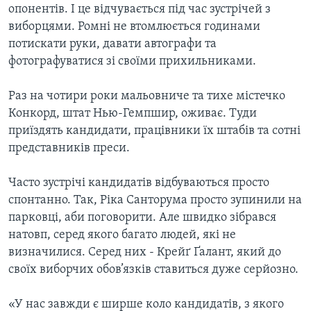
ВІДЕО
опонентів. І це відчувається під час зустрічей з
СУСПІЛЬСТВО
виборцями. Ромні не втомлюється годинами
ТЕЛЕПРОГРАМИ
ЕКОНОМІКА
потискати руки, давати автографи та
ENGLISH
ЧАС-TIME
фотографуватися зі своїми прихильниками.
ІСТОРІЇ УСПІХУ УКРАЇНЦІВ
БРИФІНГ ГОЛОСУ АМЕРИКИ
Learning English
Раз на чотири роки мальовниче та тихе містечко
СТУДІЯ ВАШИНГТОН
Конкорд, штат Нью-Гемпшир, оживає. Туди
МИ В СОЦМЕРЕЖАХ
ВІКНО В АМЕРИКУ
приїздять кандидати, працівники їх штабів та сотні
представників преси.
ПРАЙМ-ТАЙМ
ПОГЛЯД З ВАШИНГТОНА
Часто зустрічі кандидатів відбуваються просто
Мови
спонтанно. Так, Ріка Санторума просто зупинили на
парковці, аби поговорити. Але швидко зібрався
натовп, серед якого багато людей, які не
визначилися. Серед них - Крейґ Ґалант, який до
своїх виборчих обов’язків ставиться дуже серйозно.
«У нас завжди є ширше коло кандидатів, з якого