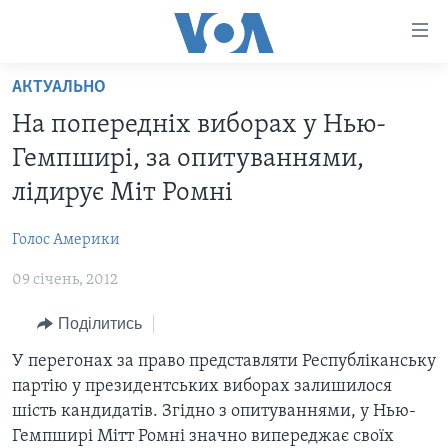
Спеціальні
потреби
Перейти
АКТУАЛЬНО
до
ГОЛОВНА
На попередніх виборах у Нью-
матеріалу
АКТУАЛЬНО
Перейти
Гемпширі, за опитуваннями,
АНАЛІТИКА
до
СВІТ
лідирує Міт Ромні
меню
ПОЛІТИКА В США
США
сторінки
Голос Америки
АДМІНІСТРАЦІЯ ПРЕЗИДЕНТА ТРАМПА: ПЕРШІ 100
УКРАЇНА
Перейти
ДНІВ
до
09 січень, 2012
ВІЙНА - ЦЕ ОСОБИСТЕ
Пошуку
УКРАЇНЦІ В АМЕРИЦІ
Поділитись
УКРАЇНЦІ У СВІТІ
УКРАЇНА
НАУКА
У перегонах за право представляти Республіканську
ІНТЕРВ'Ю
партію у президентських виборах залишилося
ЗДОРОВ'Я
шість кандидатів. Згідно з опитуваннями, у Нью-
БОРОТЬБА З ДЕЗІНФОРМАЦІЄЮ
КУЛЬТУРА
Гемпширі Мітт Ромні значно випереджає своїх