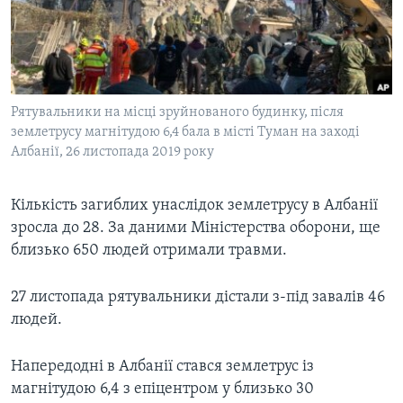
ВІДЕО
СУСПІЛЬСТВО
ТЕЛЕПРОГРАМИ
ЕКОНОМІКА
ENGLISH
ЧАС-TIME
ІСТОРІЇ УСПІХУ УКРАЇНЦІВ
БРИФІНГ ГОЛОСУ АМЕРИКИ
Рятувальники на місці зруйнованого будинку, після
Learning English
СТУДІЯ ВАШИНГТОН
землетрусу магнітудою 6,4 бала в місті Туман на заході
Албанії, 26 листопада 2019 року
МИ В СОЦМЕРЕЖАХ
ВІКНО В АМЕРИКУ
ПРАЙМ-ТАЙМ
Кількість загиблих унаслідок землетрусу в Албанії
зросла до 28. За даними Міністерства оборони, ще
ПОГЛЯД З ВАШИНГТОНА
Мови
близько 650 людей отримали травми.
27 листопада рятувальники дістали з-під завалів 46
людей.
Напередодні в Албанії стався землетрус із
магнітудою 6,4 з епіцентром у близько 30