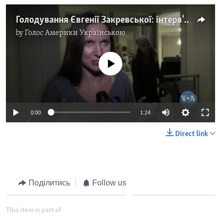
Голодування Євгенії Закревської: інтерв'ю з адвокаткою. Відео
by
Голос Америки Українською
No media source currently available
0:00
1:24
Direct link
Поділитись
Follow us
This item is part of