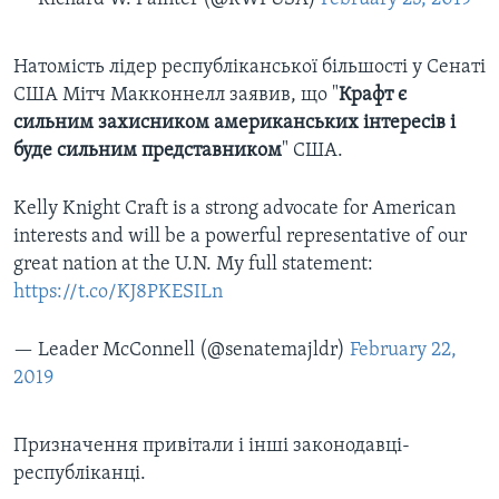
Натомість лідер республіканської більшості у Сенаті
США Мітч Макконнелл заявив, що "
Крафт є
сильним захисником американських інтересів і
буде сильним представником
" США.
Kelly Knight Craft is a strong advocate for American
interests and will be a powerful representative of our
great nation at the U.N. My full statement:
https://t.co/KJ8PKESILn
— Leader McConnell (@senatemajldr)
February 22,
2019
Призначення привітали і інші законодавці-
республіканці.