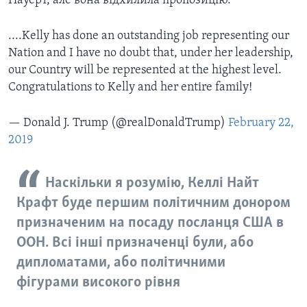
Науерт, але вона відхилила пропозицію.
....Kelly has done an outstanding job representing our
Nation and I have no doubt that, under her leadership,
our Country will be represented at the highest level.
Congratulations to Kelly and her entire family!
— Donald J. Trump (@realDonaldTrump)
February 22,
2019
Наскільки я розумію, Келлі Найт
Крафт буде першим політичним донором
призначеним на посаду посланця США в
ООН. Всі інші призначенці були, або
дипломатами, або політичними
фігурами високого рівня