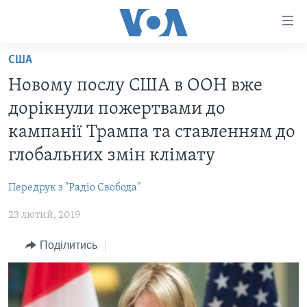
Спеціальні
потреби
Перейти
США
до
ГОЛОВНА
Новому послу США в ООН вже
матеріалу
АКТУАЛЬНО
Перейти
дорікнули пожертвами до
АНАЛІТИКА
до
СВІТ
кампанії Трампа та ставленням до
меню
ПОЛІТИКА В США
США
глобальних змін клімату
сторінки
АДМІНІСТРАЦІЯ ПРЕЗИДЕНТА ТРАМПА: ПЕРШІ 100
УКРАЇНА
Перейти
ДНІВ
Передрук з "Радіо Свобода"
до
ВІЙНА - ЦЕ ОСОБИСТЕ
Пошуку
УКРАЇНЦІ В АМЕРИЦІ
23 лютий, 2019
УКРАЇНЦІ У СВІТІ
УКРАЇНА
Поділитись
НАУКА
ІНТЕРВ'Ю
ЗДОРОВ'Я
БОРОТЬБА З ДЕЗІНФОРМАЦІЄЮ
КУЛЬТУРА