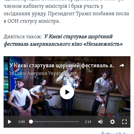
членом кабінету міністрів і брав участь у
засіданнях уряду. Президент Трамп позбавив посла
в ООН статусу міністра.
Дивіться також:
У Києві стартував щорічний
фестиваль американського кіно «Незалежність»
У Києві стартував щорічний фестиваль американського кіно «Незалежність». Відео
by
Голос Америки Українською
No media source currently available
0:00
2:14