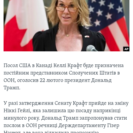
ВІДЕО
СУСПІЛЬСТВО
ТЕЛЕПРОГРАМИ
ЕКОНОМІКА
ENGLISH
ЧАС-TIME
ІСТОРІЇ УСПІХУ УКРАЇНЦІВ
БРИФІНГ ГОЛОСУ АМЕРИКИ
Learning English
СТУДІЯ ВАШИНГТОН
МИ В СОЦМЕРЕЖАХ
ВІКНО В АМЕРИКУ
ПРАЙМ-ТАЙМ
Посол США в Канаді Келлі Крафт буде призначена
постійним представником Сполучених Штатів в
ПОГЛЯД З ВАШИНГТОНА
ООН, оголосив 22 лютого президент Дональд
Мови
Трамп.
У разі затвердження Сенату Крафт прийде на зміну
Ніккі Гейлі, яка залишила цю посаду наприкінці
минулого року. Дональд Трамп запропонував стати
послом в ООН речниці Держдепартаменту Гізер