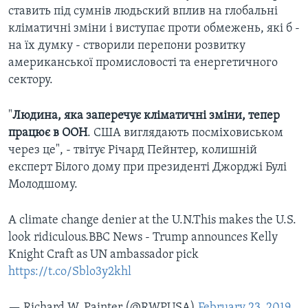
ставить під сумнів людьский вплив на глобальні
кліматичні зміни і виступає проти обмежень, які б -
на їх думку - створили перепони розвитку
американської промисловості та енергетичного
сектору.
"
Людина, яка заперечує кліматичні зміни, тепер
працює в ООН
. США виглядають посміховиськом
через це", - твітує Річард Пейнтер, колишній
експерт Білого дому при президенті Джорджі Булі
Молодшому.
A climate change denier at the U.N.This makes the U.S.
look ridiculous.BBC News - Trump announces Kelly
Knight Craft as UN ambassador pick
https://t.co/Sblo3y2khl
— Richard W. Painter (@RWPUSA)
February 23, 2019