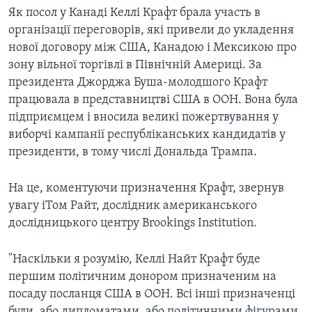
Як посол у Канаді Келлі Крафт брала участь в
організації переговорів, які привели до укладення
нової договору між США, Канадою і Мексикою про
зону вільної торгівлі в Північній Америці. За
президента Джорджа Буша-молодшого Крафт
працювала в представництві США в ООН. Вона була
підприємцем і вносила великі пожертвування у
виборчі кампанії республіканських кандидатів у
президенти, в тому числі Дональда Трампа.
На це, коментуючи призначення Крафт, звернув
увагу іТом Райт, дослідник американського
дослідницького центру Brookings Institution.
"Наскільки я розумію, Келлі Найт Крафт буде
першим політичним донором призначеним на
посаду посланця США в ООН. Всі інші призначенці
були, або дипломатами, або політичними фігурами