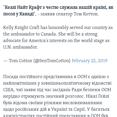
"
Келлі Найт Крафт з честю служила нашій країні, як
посол у Канаді
", - заявив сенатор Том Коттон.
Kelly Knight Craft has honorably served our country as
the ambassador to Canada. She will be a strong
advocate for America's interests on the world stage as
U.N. ambassador.
— Tom Cotton (@SenTomCotton)
February 22, 2019
Посада постійного представника в ООН є однією з
найпомітніших у зовнішньополітичному відомстві
США, чиї заяви під час засідань Ради безпеки ООН
нерідко отримують значний розголос. Ніккі Гейлі
була відома своїми різкими висловлюваннями
щодо російських дій в Україні та Сирії. У багатьох
адміністраціях постійний представник в ООН був