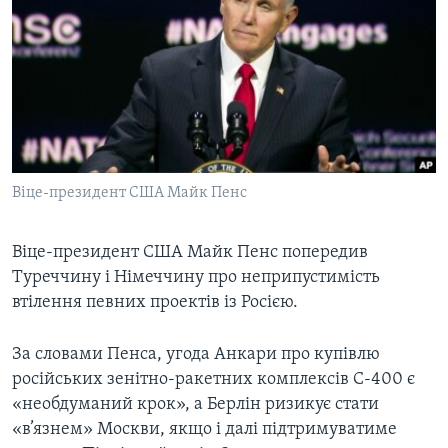
ВІДЕО
СУСПІЛЬСТВО
ТЕЛЕПРОГРАМИ
ЕКОНОМІКА
ENGLISH
ЧАС-TIME
ІСТОРІЇ УСПІХУ УКРАЇНЦІВ
БРИФІНГ ГОЛОСУ АМЕРИКИ
Learning English
СТУДІЯ ВАШИНГТОН
МИ В СОЦМЕРЕЖАХ
ВІКНО В АМЕРИКУ
Віце-президент США Майк Пенс
ПРАЙМ-ТАЙМ
Віце-президент США Майк Пенс попередив
ПОГЛЯД З ВАШИНГТОНА
Мови
Туреччину і Німеччину про неприпустимість
втілення певних проектів із Росією.
За словами Пенса, угода Анкари про купівлю
російських зенітно-ракетних комплексів С-400 є
«необдуманий крок», а Берлін ризикує стати
«в’язнем» Москви, якщо і далі підтримуватиме