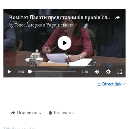
Комітет Палати представників провів слухання щодо найбільших загроз для НАТО. Відео
by
Голос Америки Українською
No media source currently available
0:00
1:20
Direct link
Поділитись
Follow us
This item is part of