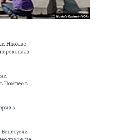
ли Ніколас
я переконала
 ми
ав Помпео в
орив з
і Венесуели
пео також не