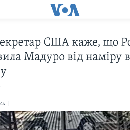
екретар США каже, що Ро
вила Мадуро від наміру 
бу
9
сь