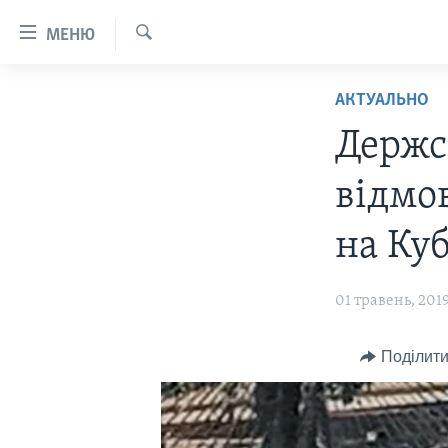
Спеціальні
МЕНЮ
потреби
Пошук
Перейти
ГОЛОВНА
АКТУАЛЬНО
до
АКТУАЛЬНО
матеріалу
Держс
Перейти
АНАЛІТИКА
СВІТ
до
відмо
ПОЛІТИКА В США
США
меню
сторінки
АДМІНІСТРАЦІЯ ПРЕЗИДЕНТА
УКРАЇНА
на Ку
Перейти
ТРАМПА: ПЕРШІ 100 ДНІВ
ВІЙНА - ЦЕ ОСОБИСТЕ
до
УКРАЇНЦІ В АМЕРИЦІ
01 травень, 201
Пошуку
УКРАЇНЦІ У СВІТІ
УКРАЇНА
НАУКА
Поділити
ІНТЕРВ'Ю
ЗДОРОВ'Я
БОРОТЬБА З ДЕЗІНФОРМАЦІЄЮ
КУЛЬТУРА
ВІДЕО