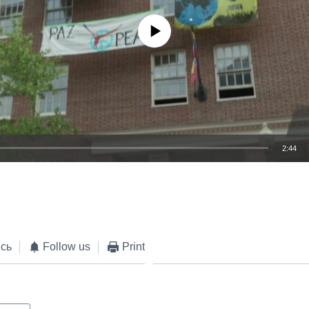
No media source currently available
2:44
EMBED
сь
Follow us
Print