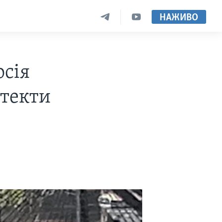
НАЖИВО
сія
втекти