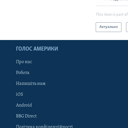
This item is part of
Актуально
ГОЛОС АМЕРИКИ
Про нас
Робота
Напишіть нам
iOS
Android
Learning English
BBG Direct
Політика конфіденційності