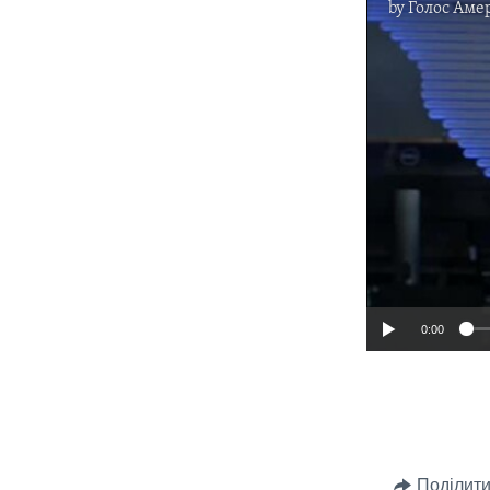
by
Голос Аме
0:00
Поділити