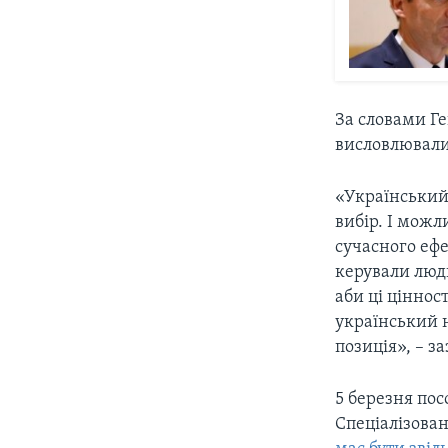
За словами Ге
висловлювали 
«Український 
вибір. І можл
сучасного ефе
керували люди
аби ці ціннос
український 
позиція», – з
5 березня пос
Спеціалізова