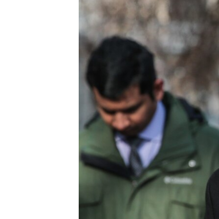
СУСПІЛЬСТВО
ТЕЛЕПРОГРАМИ
ЕКОНОМІКА
ENGLISH
ЧАС-TIME
ІСТОРІЇ УСПІХУ УКРАЇНЦІВ
БРИФІНГ ГОЛОСУ АМЕРИКИ
СТУДІЯ ВАШИНГТОН
ВІКНО В АМЕРИКУ
ПРАЙМ-ТАЙМ
ПОГЛЯД З ВАШИНГТОНА