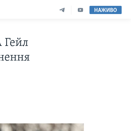
НАЖИВО
 Гейл
ьнення