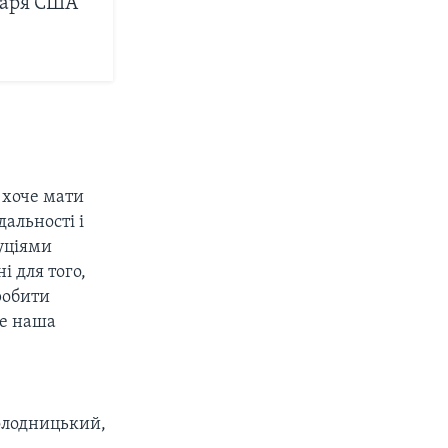
таря США
н хоче мати
дальності і
туціями
і для того,
робити
Це наша
Холодницький,