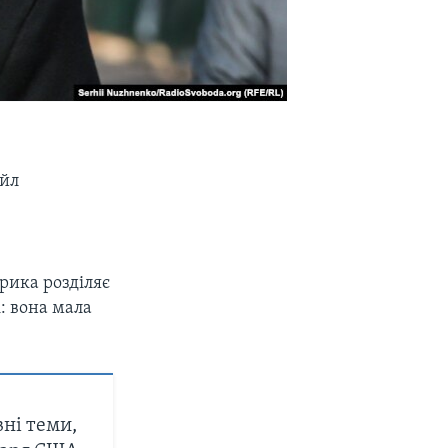
ейл
рика розділяє
і: вона мала
вні теми,