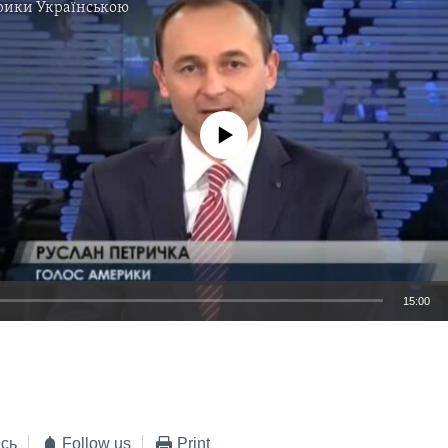
рики Українською
No media source currently available
15:00
EMBED
сь
Follow us
Print