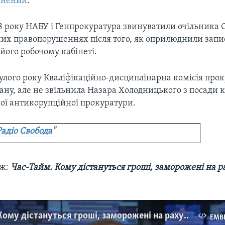
льнений
.
18 року НАБУ і Генпрокуратура звинуватили очільника 
их правопорушеннях після того, як оприлюднили запис
його робочому кабінеті.
улого року Кваліфікаційно-дисциплінарна комісія прок
ану, але не звільнила Назара Холодницького з посади 
ної антикорупційної прокуратури.
Радіо Свобода"
ож:
Час-Тайм. Кому дістануться гроші, заморожені на 
Час-Тайм. Кому дістануться гроші, заморожені на рахунках Лазаренка?
EMB