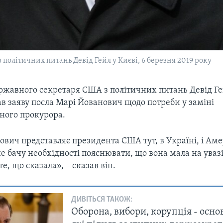
політичних питань Девід Гейл у Києві, 6 березня 2019 року
ржавного секретаря США з політичних питань Девід Г
в заяву посла Марі Йованович щодо потреби у заміні
ного прокурора.
вич представляє президента США тут, в Україні, і Аме
 не бачу необхідності пояснювати, що вона мала на уваз
те, що сказала», – сказав він.
ДИВІТЬСЯ ТАКОЖ:
Оборона, вибори, корупція - осно