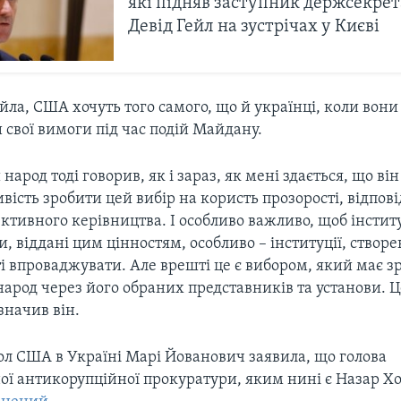
які підняв заступник держсекре
Девід Гейл на зустрічах у Києві
йла, США хочуть того самого, що й українці, коли вони
свої вимоги під час подій Майдану.
народ тоді говорив, як і зараз, як мені здається, що ві
ивість зробити цей вибір на користь прозорості, відпові
ктивного керівництва. І особливо важливо, щоб інсти
, віддані цим цінностям, особливо – інституції, створен
ті впроваджувати. Але врешті це є вибором, який має з
народ через його обраних представників та установи. 
азначив він.
ол США в Україні Марі Йованович заявила, що голова
ної антикорупційної прокуратури, яким нині є Назар 