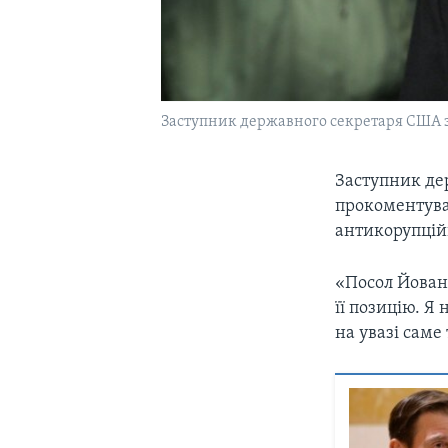
Заступник державного секретаря США з 
Заступник де
прокоментува
антикорупцій
«Посол Йовано
її позицію. Я
на увазі саме 