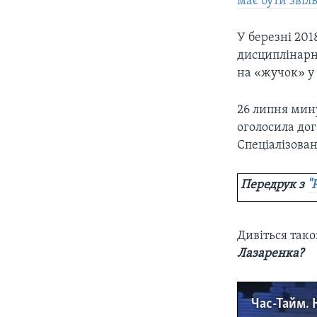
має бути зві
У березні 20
дисциплінарн
на «жучок» у 
26 липня мин
оголосила дог
Спеціалізова
Передрук з
"
Дивіться так
Лазаренка?