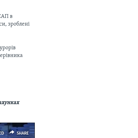
САП в
и, зроблені
урорів
керівника
рахунках
ED
SHARE