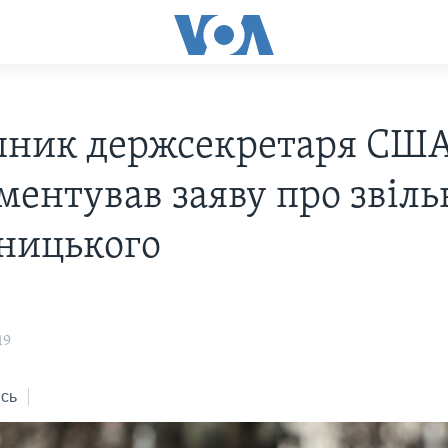
пник держсекретаря США
ментував заяву про звіл
ницького
19
сь