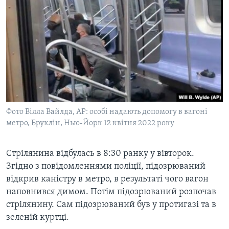
Фото Вілла Вайлда, АР: особі надають допомогу в вагоні
метро, Бруклін, Нью-Йорк 12 квітня 2022 року
Стрілянина відбулась в 8:30 ранку у вівторок.
Згідно з повідомленнями поліції, підозрюваний
відкрив каністру в метро, в результаті чого вагон
наповнився димом. Потім підозрюваний розпочав
стрілянину. Сам підозрюваний був у протигазі та в
зеленій куртці.