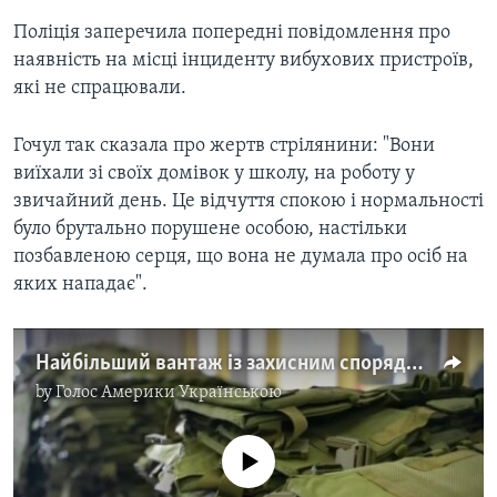
Поліція заперечила попередні повідомлення про
наявність на місці інциденту вибухових пристроїв,
які не спрацювали.
Гочул так сказала про жертв стрілянини: "Вони
виїхали зі своїх домівок у школу, на роботу у
звичайний день. Це відчуття спокою і нормальності
було брутально порушене особою, настільки
позбавленою серця, що вона не думала про осіб на
яких нападає".
Найбільший вантаж із захисним спорядженням для Міноборони України відправили із Каліфорнії. Відео
by
Голос Америки Українською
No media source currently available