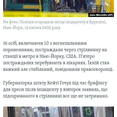
ВІДЕО
СУСПІЛЬСТВО
ТЕЛЕПРОГРАМИ
ЕКОНОМІКА
ENGLISH
ЧАС-TIME
На фото: Поліція огородила місце інциденту в Брукліні,
ІСТОРІЇ УСПІХУ УКРАЇНЦІВ
Нью-Йорк, 12 квітня 2022 року
БРИФІНГ ГОЛОСУ АМЕРИКИ
Learning English
СТУДІЯ ВАШИНГТОН
16 осіб, включаючи 10 з вогнепальними
МИ В СОЦМЕРЕЖАХ
ВІКНО В АМЕРИКУ
пораненнями, постраждали через стрілянину на
станції в метро в Нью-Йорку, США. П'ятеро
ПРАЙМ-ТАЙМ
постраждалих перебувають в лікарнях. Їхній стан
ПОГЛЯД З ВАШИНГТОНА
важкий але стабільний, повідомили правоохоронці.
Мови
Губернаторка штату Кейті Гочул під час брифінгу
для преси після інциденту у вівторок заявила, що
підозрюваного в стрілянині все ще не затримано.