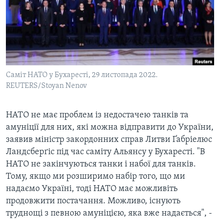
ВІДЕО
СУСПІЛЬСТВО
ТЕЛЕПРОГРАМИ
ЕКОНОМІКА
ENGLISH
ЧАС-TIME
ІСТОРІЇ УСПІХУ УКРАЇНЦІВ
БРИФІНГ ГОЛОСУ АМЕРИКИ
Learning English
СТУДІЯ ВАШИНГТОН
Саміт НАТО у Бухаресті, 29 листопада 2022.
REUTERS/Stoyan Nenov
МИ В СОЦМЕРЕЖАХ
ВІКНО В АМЕРИКУ
ПРАЙМ-ТАЙМ
НАТО не має проблем із недостачею танків та
ПОГЛЯД З ВАШИНГТОНА
амуніції для них, які можна відправити до України,
Мови
заявив міністр закордонних справ Литви Ґабріелюс
Ландсберґіс під час саміту Альянсу у Бухаресті. "В
НАТО не закінчуються танки і набої для танків.
Тому, якщо ми розширимо набір того, що ми
надаємо Україні, тоді НАТО має можливіть
продовжити постачання. Можливо, існують
труднощі з певною амуніцією, яка вже надається", -