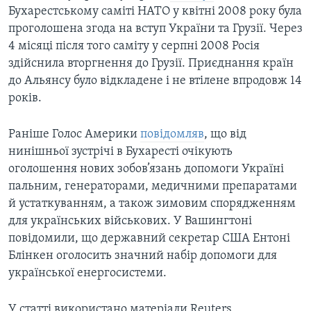
Бухарестському саміті НАТО у квітні 2008 року була
проголошена згода на вступ України та Грузії. Через
4 місяці після того саміту у серпні 2008 Росія
здійснила вторгнення до Грузії. Приєднання країн
до Альянсу було відкладене і не втілене впродовж 14
років.
Раніше Голос Америки
повідомляв
, що від
нинішньої зустрічі в Бухаресті очікують
оголошення нових зобов’язань допомоги Україні
пальним, генераторами, медичними препаратами
й устаткуванням, а також зимовим спорядженням
для українських військових. У Вашингтоні
повідомили, що державний секретар США Ентоні
Блінкен оголосить значний набір допомоги для
української енергосистеми.
У статті використано матеріали Reuters