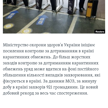
ВІДЕО
СУСПІЛЬСТВО
ТЕЛЕПРОГРАМИ
ЕКОНОМІКА
ENGLISH
ЧАС-TIME
ІСТОРІЇ УСПІХУ УКРАЇНЦІВ
БРИФІНГ ГОЛОСУ АМЕРИКИ
Learning English
СТУДІЯ ВАШИНГТОН
МИ В СОЦМЕРЕЖАХ
ВІКНО В АМЕРИКУ
Міністерство охорони здоров'я України ініціює
посилення контролю за дотриманням в країні
ПРАЙМ-ТАЙМ
карантинних обмежень. До більш жорстких
ПОГЛЯД З ВАШИНГТОНА
заходів контролю за дотриманням карантинних
Мови
обмежень уряд може вдатися на фоні постійного
збільшення кількості випадків захворювання, які
фіксуються в країні. За даними МОЗ, за минулу
добу в країні захворів 921 громадянин. Це новий
добовий рекорд за весь час спостереження.