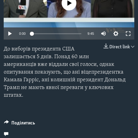
ВІДЕО
No media source currently available
СУСПІЛЬСТВО
ТЕЛЕПРОГРАМИ
ЕКОНОМІКА
ENGLISH
ЧАС-TIME
ІСТОРІЇ УСПІХУ УКРАЇНЦІВ
БРИФІНГ ГОЛОСУ АМЕРИКИ
0:00
9:45
Learning English
СТУДІЯ ВАШИНГТОН
Direct link
До виборів президента США
МИ В СОЦМЕРЕЖАХ
ВІКНО В АМЕРИКУ
залишається 5 днів. Понад 60 млн
американців вже віддали свої голоси, однак
ПРАЙМ-ТАЙМ
опитування показують, що ані віцепрезидентка
ПОГЛЯД З ВАШИНГТОНА
Камала Гарріс, ані колишній президент Дональд
Мови
Трамп не мають явної переваги у ключових
штатах.
Поділитись