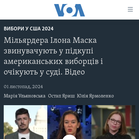
Спеціальні
потреби
Перейти
ВИБОРИ У США 2024
до
ГОЛОВНА
Мільярдера Ілона Маска
матеріалу
АКТУАЛЬНО
Перейти
звинувачують у підкупі
АНАЛІТИКА
до
СВІТ
американських виборців і
меню
ПОЛІТИКА В США
США
сторінки
очікують у суді. Відео
АДМІНІСТРАЦІЯ ПРЕЗИДЕНТА ТРАМПА: ПЕРШІ 100
УКРАЇНА
Перейти
ДНІВ
до
01 листопад, 2024
ВІЙНА - ЦЕ ОСОБИСТЕ
Пошуку
УКРАЇНЦІ В АМЕРИЦІ
Марія Ульяновська
Остап Яриш
Юлія Ярмоленко
УКРАЇНЦІ У СВІТІ
УКРАЇНА
НАУКА
ІНТЕРВ'Ю
ЗДОРОВ'Я
БОРОТЬБА З ДЕЗІНФОРМАЦІЄЮ
КУЛЬТУРА