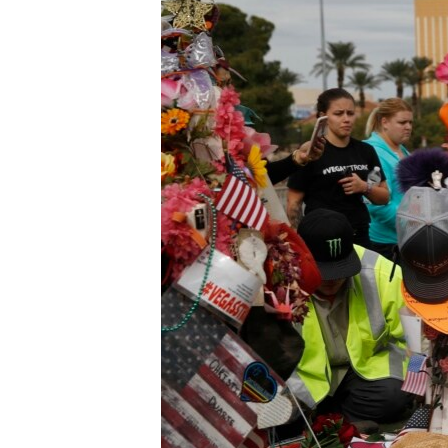
СУСПІЛЬСТВО
ТЕЛЕПРОГРАМИ
ЕКОНОМІКА
ENGLISH
ЧАС-TIME
ІСТОРІЇ УСПІХУ УКРАЇНЦІВ
БРИФІНГ ГОЛОСУ АМЕРИКИ
СТУДІЯ ВАШИНГТОН
ВІКНО В АМЕРИКУ
ПРАЙМ-ТАЙМ
ПОГЛЯД З ВАШИНГТОНА