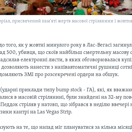
л, присвячений пам'яті жертв масової стрілянини 1 жовтня 201
 до того, як у жовтні минулого року в Лас-Вегасі загину
д 500, убивця, що скоїв найбільш смертельну масову 
надсилав електронні листи, в яких обговорювалася купі
 дозволяють нанести з напівавтоматичні рушниці сотні
ідомляють ЗМІ про розсекречені ордери на обшук.
 (ударні приклади типу bump stock - ГА), які, як вважаю
лися в масовій стрілянині, були знайдені на 32-му пов
 Педдок стріляв у натовп, що зібрався в неділю ввечері 
ики кантрі на Las Vegas Strip.
казують на те, що напад міг плануватися за кілька місяці