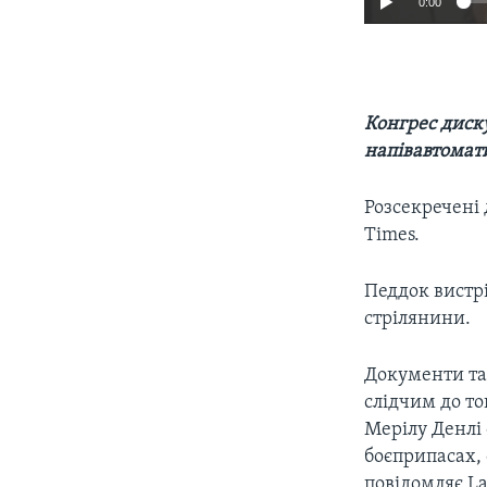
0:00
Конгрес диск
напівавтомат
Розсекречені 
Times.
Педдок вистрі
стрілянини.
Документи та
слідчим до то
Мерілу Денлі 
боєприпасах, 
повідомляє La