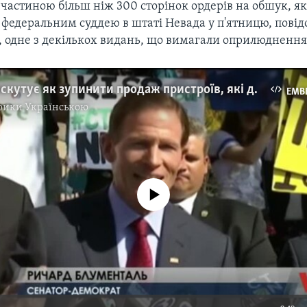
 частиною більш ніж 300 сторінок ордерів на обшук, як
 федеральним суддею в штаті Невада у п'ятницю, повід
s, одне з декількох видань, що вимагали оприлюднення
Конгрес дискутує як зупинити продаж пристроїв, які дозволяють переводити напівавтоматичні рушниці у режим автоматичних. Відео
EMB
рики Українською
No media source currently available