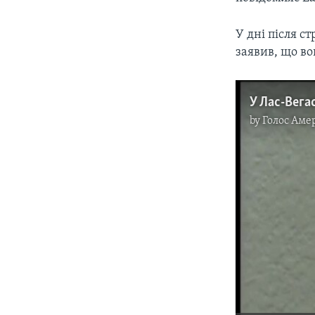
У дні після с
заявив, що во
by
Голос Аме