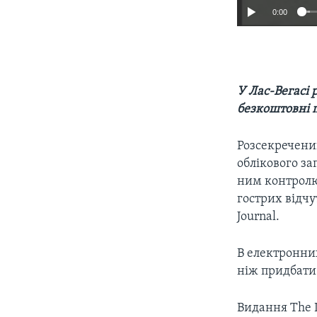
0:00
У Лас-Вегасі 
безкоштовні 
Розсекречений
облікового за
ним контролю
гострих відчу
Journal.
В електронни
ніж придбати 
Видання The L