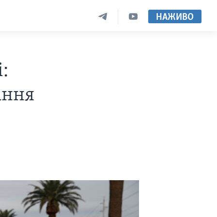
НАЖИВО
:
ання