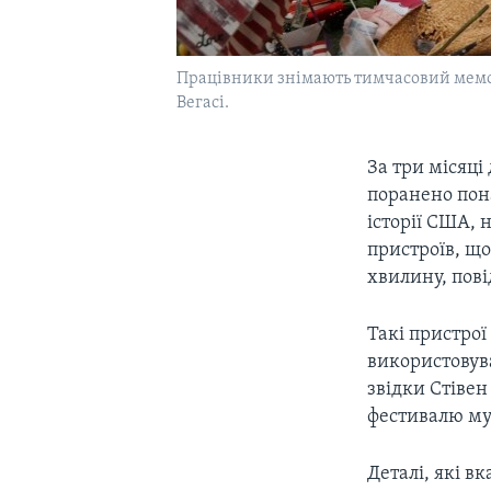
Працівники знімають тимчасовий меморіа
Вегасі.
За три місяці
поранено пона
історії США, 
пристроїв, що
хвилину, пов
Такі пристрої
використовува
звідки Стівен
фестивалю муз
Деталі, які в