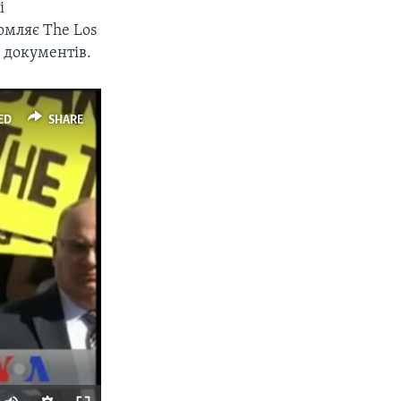
і
омляє The Los
 документів.
ED
SHARE