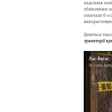
надсилав пов
обліковими з
означало б «с
використовува
Дивіться так
траекторії кул
by
Голос Аме