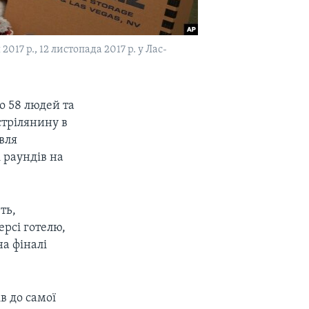
7 р., 12 листопада 2017 р. у Лас-
ло 58 людей та
стрілянину в
вля
 раундів на
ть,
ерсі готелю,
на фіналі
в до самої