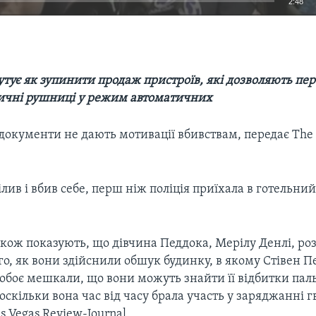
2:48
EMBED
утує як зупинити продаж пристроїв, які дозволяють пе
ичні рушниці у режим автоматичних
документи не дають мотивації вбивствам, передає The 
лив і вбив себе, перш ніж поліція приїхала в готельний
кож показують, що дівчина Педдока, Мерілу Денлі, роз
го, як вони здійснили обшук будинку, в якому Стівен П
обоє мешкали, що вони можуть знайти її відбитки паль
оскільки вона час від часу брала участь у заряджанні г
s Vegas Review-Journal.