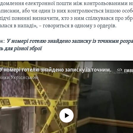
ідомлення електронної пошти між контрольованими 
аписами, або чи один із них контролюється іншою осо
лідчі повинні визначити, хто з ним спілкувався про збр
лася в нападі», – говориться в одному з ордерів.
ож:
У номері готелю знайдено записку із точними роз
ь для різної зброї
Лас-Вегас: У номері готелю знайдено записку із точними розрахунками траекторії куль для різної зброї. Відео
EMB
рики Українською
No media source currently available