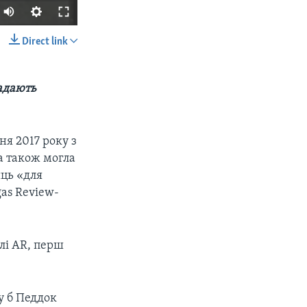
Direct link
SHARE
надають
ня 2017 року з
ка також могла
ць «для
px
width
gas Review-
лі AR, перш
у б Педдок