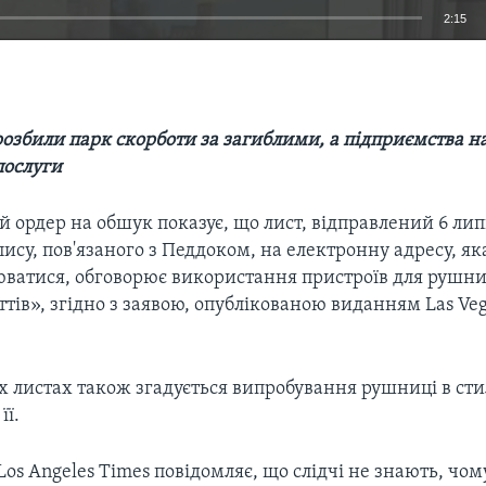
2:15
EMBED
розбили парк скорботи за загиблими, а підприємства 
послуги
 ордер на обшук показує, що лист, відправлений 6 лип
пису, пов'язаного з Педдоком, на електронну адресу, я
ватися, обговорює використання пристроїв для рушни
ттів», згідно з заявою, опублікованою виданням Las Ve
х листах також згадується випробування рушниці в сти
її.
os Angeles Times повідомляє, що слідчі не знають, чом