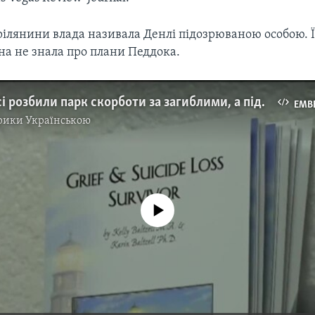
трілянини влада називала Денлі підозрюваною особою. Ї
на не знала про плани Педдока.
У Лас-Вегасі розбили парк скорботи за загиблими, а підприємства надають безкоштовні послуги. Відео
EMB
рики Українською
No media source currently available