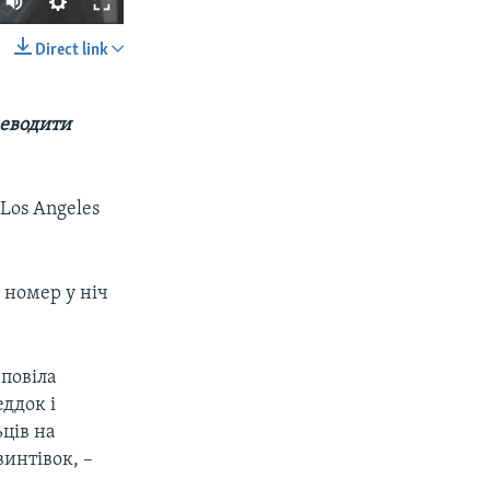
Direct link
SHARE
реводити
Los Angeles
px
width
 номер у ніч
повіла
еддок і
ців на
винтівок, –