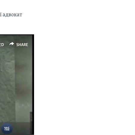
ї адвокат
ED
SHARE