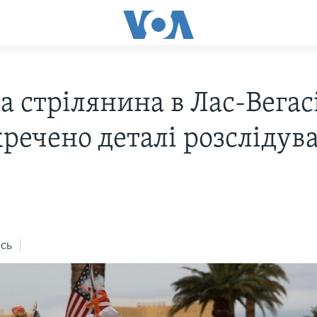
 стрілянина в Лас-Вегасі
кречено деталі розслідув
сь