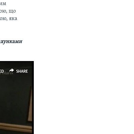
ним
бою, що
ою, яка
рахунками
ED
SHARE