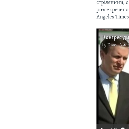
стрілянини, є
розсекречено
Angeles Time
by
Голос Аме