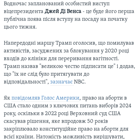
Водночас запланований особистий виступ
віцепрезидента
Джей Ді Венса
- це буде його перша
публічна поява після вступу на посаду на початку
цього тижня.
Напередодні маршу Трамп оголосив, що помилував
активістів, засуджених за блокування у 2020 році
входів до клініки для переривання вагітності.
Трамп назвав "великою честю підписати це" і додав,
що "їх не слід було притягувати до
відповідальності",
зазначає
NBC.
Як
повідомляв Голос Америки
, право на аборти в
США стало одним з ключових питань виборів 2024
року, оскільки в 2022 році Верховний суд США
скасував рішення, яке впродовж 50 років
закріплювало конституційне право на аборти для
всієї країни. Натомість можливість вирішувати,