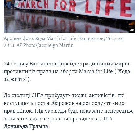
ВІДЕО
СУСПІЛЬСТВО
ТЕЛЕПРОГРАМИ
ЕКОНОМІКА
ENGLISH
ЧАС-TIME
ІСТОРІЇ УСПІХУ УКРАЇНЦІВ
БРИФІНГ ГОЛОСУ АМЕРИКИ
Архівне фото: Хода March for Life, Вашингтон, 19 січня
Learning English
СТУДІЯ ВАШИНГТОН
2024. AP Photo/Jacquelyn Martin
МИ В СОЦМЕРЕЖАХ
ВІКНО В АМЕРИКУ
24 січня у Вашингтоні пройде традиційний марш
ПРАЙМ-ТАЙМ
противників права на аборти March for Life ("Хода
ПОГЛЯД З ВАШИНГТОНА
за життя").
Мови
До столиці США прибудуть тисячі активістів, які
виступають проти збереження репродуктивних
прав жінок. Під час ходи буде показане попередньо
записане відеозвернення президента США
Дональда Трампа
.