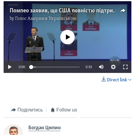
Помпео заявив, що США повністю підтримують висновки міжнародних слідчих щодо MH17. Відео
by
Голос Америки Українською
No media source currently available
0:00
0:33
Direct link
Поділитись
Follow us
Богдан Цюпин