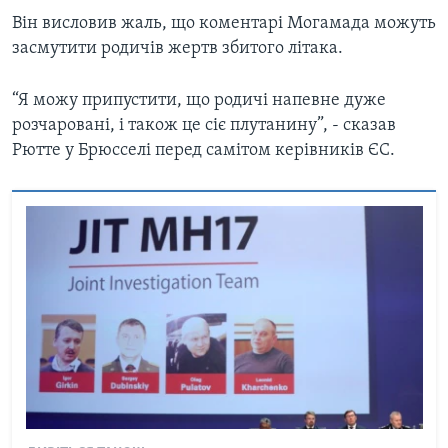
Він висловив жаль, що коментарі Могамада можуть
засмутити родичів жертв збитого літака.
“Я можу припустити, що родичі напевне дуже
розчаровані, і також це сіє плутанину”, - сказав
Рютте у Брюсселі перед самітом керівників ЄС.