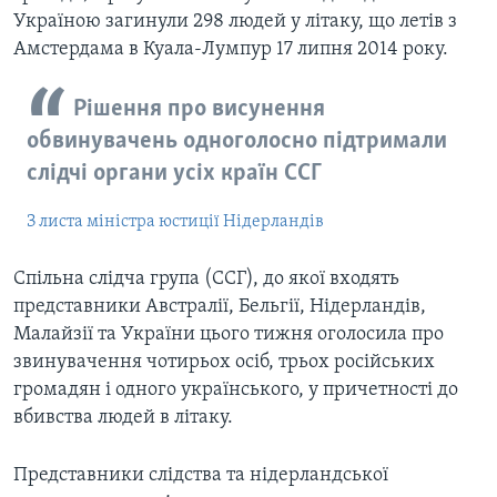
Україною загинули 298 людей у літаку, що летів з
Амстердама в Куала-Лумпур 17 липня 2014 року.
Рішення про висунення
обвинувачень одноголосно підтримали
слідчі органи усіх країн ССГ
З листа міністра юстиції Нідерландів
Спільна слідча група (ССГ), до якої входять
представники Австралії, Бельгії, Нідерландів,
Малайзії та України цього тижня оголосила про
звинувачення чотирьох осіб, трьох російських
громадян і одного українського, у причетності до
вбивства людей в літаку.
Представники слідства та нідерландської