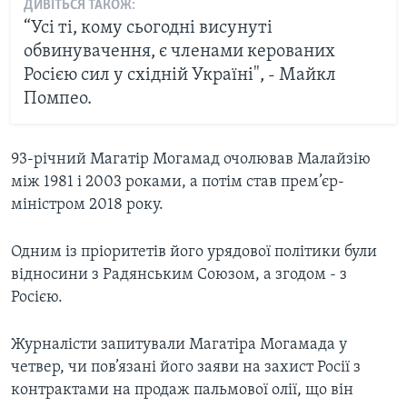
ДИВІТЬСЯ ТАКОЖ:
“Усі ті, кому сьогодні висунуті
обвинувачення, є членами керованих
Росією сил у східній Україні", - Майкл
Помпео.
93-річний Магатір Могамад очолював Малайзію
між 1981 і 2003 роками, а потім став прем’єр-
міністром 2018 року.
Одним із пріоритетів його урядової політики були
відносини з Радянським Союзом, а згодом - з
Росією.
Журналісти запитували Магатіра Могамада у
четвер, чи пов’язані його заяви на захист Росії з
контрактами на продаж пальмової олії, що він