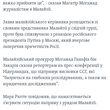
важко прийняти це”, - сказав Магатір Могамад
журналістам в Малайзії.
Заява малайзійського керівника розходиться зі
словами представника Малайзії у слідчій групі,
проте була співзвучною з реакцією російського
президента Путіна у Москві, який вчергове
заперечив причетність Росії.
Малайзійський прокурор Могамад Ганафіа бін
Закарія сказав репортерам на прес-конференції у
Нідерландах, що підтримує висновки ССГ, які
“базуються на глибоких розслідуваннях, а також на
юридичних дослідженнях”.
Марк Рютте повідомив, що намагатиметься
з’ясувати ситуацію напряму з урядом Малайзії.