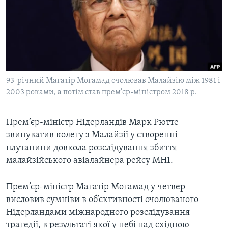
ВІДЕО
СУСПІЛЬСТВО
ТЕЛЕПРОГРАМИ
ЕКОНОМІКА
ENGLISH
ЧАС-TIME
ІСТОРІЇ УСПІХУ УКРАЇНЦІВ
БРИФІНГ ГОЛОСУ АМЕРИКИ
Learning English
СТУДІЯ ВАШИНГТОН
93-річний Магатір Могамад очолював Малайзію між 1981 і
МИ В СОЦМЕРЕЖАХ
2003 роками, а потім став прем’єр-міністром 2018 р.
ВІКНО В АМЕРИКУ
ПРАЙМ-ТАЙМ
Прем’єр-міністр Нідерландів Марк Рютте
ПОГЛЯД З ВАШИНГТОНА
звинуватив колегу з Малайзії у створенні
Мови
плутанини довкола розслідування збиття
малайзійського авіалайнера рейсу MH1.
Прем’єр-міністр Магатір Могамад у четвер
висловив сумніви в об’єктивності очолюваного
Нідерландами міжнародного розслідування
трагедії, в результаті якої у небі над східною