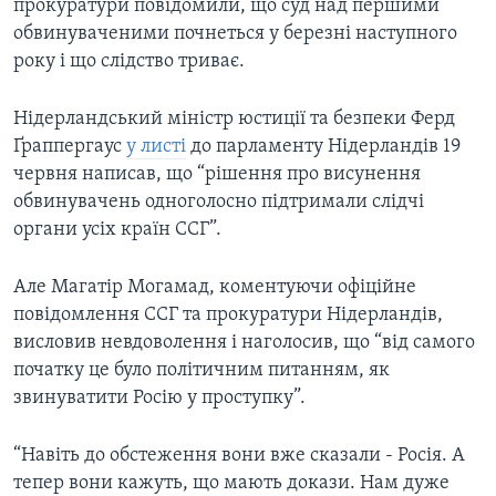
прокуратури повідомили, що суд над першими
обвинуваченими почнеться у березні наступного
року і що слідство триває.
Нідерландський міністр юстиції та безпеки Ферд
Ґраппергаус
у листі
до парламенту Нідерландів 19
червня написав, що “рішення про висунення
обвинувачень одноголосно підтримали слідчі
органи усіх країн ССГ”.
Але Магатір Могамад, коментуючи офіційне
повідомлення ССГ та прокуратури Нідерландів,
висловив невдоволення і наголосив, що “від самого
початку це було політичним питанням, як
звинуватити Росію у проступку”.
“Навіть до обстеження вони вже сказали - Росія. А
тепер вони кажуть, що мають докази. Нам дуже