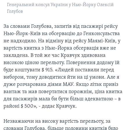
Генеральний консул України у Нью-Йорку Олексій
Голубов
За словами Голубова, запитів від пасажирі рейсу
Нью-Йорк-Київ на обсервацію до Генконсульства
не надходило. На відміну від рейсу Маямі-Київ, у
вартість квитка з Нью-Йорка обсервація вже не
закладена. В той же час Кравчук здивована
високою ціною перельоту. Повернення додому їй
буде коштувати $ 915. «Людей поставили перед
вибором, тому доводитися йти на ці умови. Але я
дуже розчарована діями МАУ. Якщо літак привіз
вантаж та мав повертатися порожнім, ціна квитка
для пасажирів мала би бути більш адекватною – в
районі $ 500», - додає Кравчук.
Незважаючи на високу вартість перельоту, за
словами Голубова, більше половини квитків було