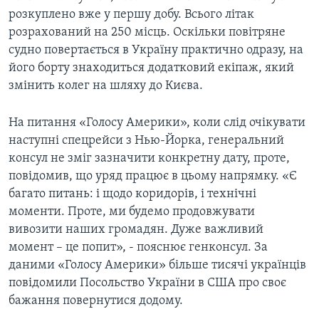
розкуплено вже у першу добу. Всього літак
розрахований на 250 місць. Оскільки повітряне
судно повертається в Україну практично одразу, на
його борту знаходиться додатковий екіпаж, який
змінить колег на шляху до Києва.
На питання «Голосу Америки», коли слід очікувати
наступні спецрейси з Нью-Йорка, генеральний
консул не зміг зазначити конкретну дату, проте,
повідомив, що уряд працює в цьому напрямку. «Є
багато питань: і щодо коридорів, і технічні
моменти. Проте, ми будемо продовжувати
вивозити наших громадян. Дуже важливий
момент – це попит», - пояснює генконсул. За
даними «Голосу Америки» більше тисячі українців
повідомили Посольство України в США про своє
бажання повернутися додому.