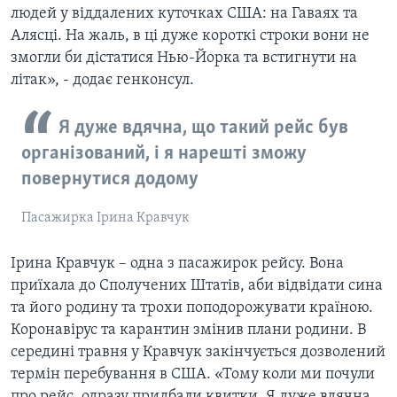
людей у віддалених куточках США: на Гаваях та
Алясці. На жаль, в ці дуже короткі строки вони не
змогли би дістатися Нью-Йорка та встигнути на
літак», - додає генконсул.
Я дуже вдячна, що такий рейс був
організований, і я нарешті зможу
повернутися додому
Пасажирка Ірина Кравчук
Ірина Кравчук – одна з пасажирок рейсу. Вона
приїхала до Сполучених Штатів, аби відвідати сина
та його родину та трохи поподорожувати країною.
Коронавірус та карантин змінив плани родини. В
середині травня у Кравчук закінчується дозволений
термін перебування в США. «Тому коли ми почули
про рейс, одразу придбали квитки. Я дуже вдячна,