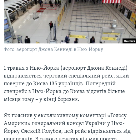
ВІДЕО
СУСПІЛЬСТВО
ТЕЛЕПРОГРАМИ
ЕКОНОМІКА
ENGLISH
ЧАС-TIME
ІСТОРІЇ УСПІХУ УКРАЇНЦІВ
БРИФІНГ ГОЛОСУ АМЕРИКИ
Learning English
СТУДІЯ ВАШИНГТОН
Фото: аеропорт Джона Кеннеді в Нью-Йорку
МИ В СОЦМЕРЕЖАХ
ВІКНО В АМЕРИКУ
1 травня з Нью-Йорка (аеропорт Джона Кеннеді)
ПРАЙМ-ТАЙМ
відправляється черговий спеціальний рейс, який
ПОГЛЯД З ВАШИНГТОНА
поверне до Києва 135 українців. Попередній
Мови
спецрейс з Нью-Йорка до Києва відлетів більше
місяця тому – у кінці березня.
Як пояснив у ексклюзивному коментарі «Голосу
Америки» генеральний консул України у Нью-
Йорку Олексій Голубов, цей рейс відрізняється від
попередніх. З самого початку він мав просто