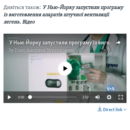
Дивіться також:
У Нью-Йорку запустили програму
із виготовлення апаратів штучної вентиляції
легень. Відео
У Нью-Йорку запустили програму із виготовлення апаратів штучної вентиляції легень. Відео
by
Голос Америки Українською
No media source currently available
0:00
2:52
Direct link