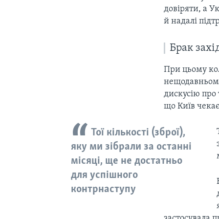
довіряти, а 
й надалі підт
Брак захі
При цьому ко
нещодавньо
дискусію про 
що Київ чекає
Тої кількості (зброї),
яку ми зібрали за останні
місяці, ще не достатньо
для успішного
контрнаступу
застосувала п