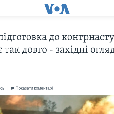
підготовка до контрнаст
 так довго - західні огля
3
сь
Показати коментарі