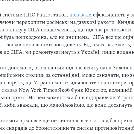
 системи ППО Patriot також
показали
ефективність у з
ляючи перехопити російські надзвукові ракети "Киндж
а каналу у США повідомляють, що під час російського
ot була пошкоджена, але не знищена. "США все ще оці
- сказав неназваний посадовець. Від цього залежить, 
ад до США, чи ремонтуватимуть в Україні, пише виданн
ет допомоги, оголошений під час візиту пана Зеленсь
пейських столиць за останні дні, може означати, що з
ці вірять, що Україна може відвоювати значні територі
,
сказав
New York Times Якоб Функ Кіркегор, колишній
ької армії: "На цей момент ми б не відправляли Україн
ої, якби вважали, що малоймовірно, що вони досягнуть у
їнській армії все ще не вистачає всього – від боєприпас
х снарядів до бронетехніки та систем протиповітряно