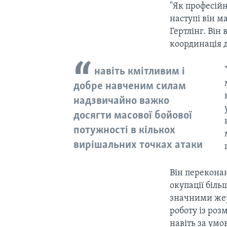
"Як професій
наступі він м
Гертлінг. Він
координація д
навіть кмітливим і
добре навченим силам
надзвичайно важко
досягти масової бойової
потужності в кількох
вирішальних точках атаки
Він переконан
окупації біль
значними жерт
роботу із роз
навіть за умо