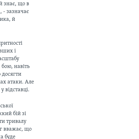
 знає, що в
, - зазначає
лика, й
притності
вших і
масштабу
 бою, навіть
 досягти
ах атаки. Але
у відставці.
йської
жкий бій зі
ти тривалу
нг вважає, що
а буде