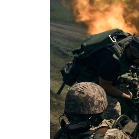
СУСПІЛЬСТВО
ТЕЛЕПРОГРАМИ
ЕКОНОМІКА
ENGLISH
ЧАС-TIME
ІСТОРІЇ УСПІХУ УКРАЇНЦІВ
БРИФІНГ ГОЛОСУ АМЕРИКИ
СТУДІЯ ВАШИНГТОН
ВІКНО В АМЕРИКУ
ПРАЙМ-ТАЙМ
ПОГЛЯД З ВАШИНГТОНА