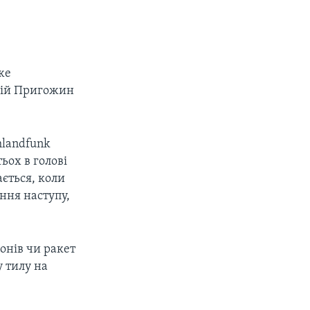
же
ній Пригожин
hlandfunk
ьох в голові
ається, коли
ння наступу,
онів чи ракет
у тилу на