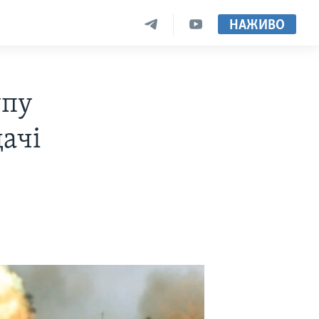
НАЖИВО
упу
дачі