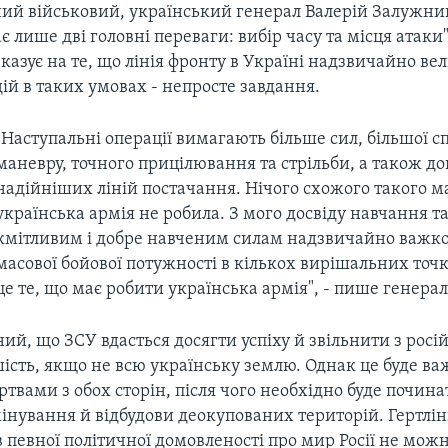
ний військовий, український генерал Валерій Залужний
ає лише дві головні переваги: вибір часу та місця атаки"
 вказує на те, що лінія фронту в Україні надзвичайно ве
ій в таких умовах - непросте завдання.
"Наступальні операції вимагають більше сил, більшої с
маневру, точного прицілювання та стрільби, а також до
надійніших ліній постачання. Нічого схожого такого 
українська армія не робила. З мого досвіду навчання та
кмітливим і добре навченим силам надзвичайно важко
масової бойової потужності в кількох вирішальних точк
це те, що має робити українська армія", - пише генерал 
ий, що ЗСУ вдасться досягти успіху й звільнити з росі
шість, якщо не всю українську землю. Однак це буде ва
вами з обох сторін, після чого необхідно буде почина
мінування й відбудови деокупованих територій. Гертлі
в певної політичної домовленості про мир Росії не можн