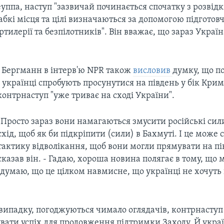
уппа, наступ "зазвичай починається спочатку з розвідк
абкі місця та цілі визначаються за допомогою підготов
артилерії та безпілотників". Він вважає, що зараз Украї
 Бергманн в інтерв'ю NPR також
висловив
думку, що п
 українці спробують просунутися на південь у бік Крим
онтрнаступ "уже триває на сході України".
"Просто зараз вони намагаються змусити російські сил
схід, щоб як би підкріпити (сили) в Бахмуті. І це може
тактику відволікання, щоб вони могли прямувати на пів
сказав він. - Гадаю, хороша новина полягає в тому, що 
я думаю, що це цілком навмисне, що українці не хочуть
 випадку, погоджуються чимало оглядачів, контрнасту
вати успіх для продовження підтримки Заходу. Й украї