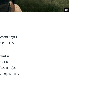
 сили для
и у США.
ового
, які
Washington
Гертлінг.