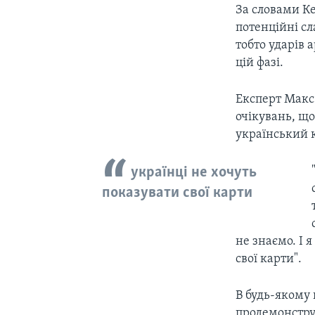
За словами Ке
потенційні сл
тобто ударів 
цій фазі.
Експерт Макс
очікувань, що
український к
українці не хочуть
показувати свої карти
не знаємо. І 
свої карти".
В будь-якому
продемонстру