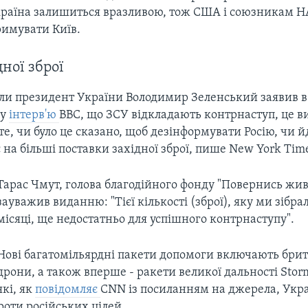
Україна залишиться вразливою, тож США і союзникам Н
римувати Київ.
дної зброї
ли президент України Володимир Зеленський заявив в
му
інтерв'ю
BBC, що ЗСУ відкладають контрнаступ, це 
те, чи було це сказано, щоб дезінформувати Росію, чи й
 на більші поставки західної зброї, пише New York Time
Тарас Чмут, голова благодійного фонду "Повернись жи
зауважив виданню: "Тієї кількості (зброї), яку ми зібра
місяці, ще недостатньо для успішного контрнаступу".
Нові багатомільярдні пакети допомоги включають брит
дрони, а також вперше - ракети великої дальності Stor
які, як
повідомляє
CNN із посиланням на джерела, Укр
роти російських цілей.