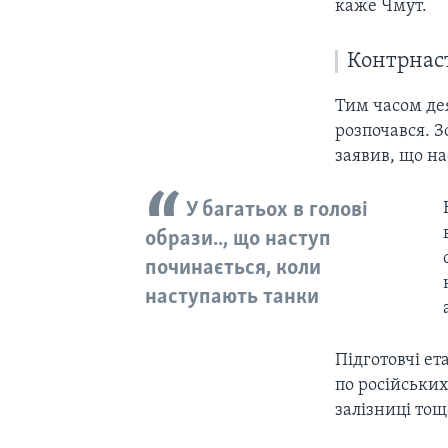
каже Чмут.
Контрнаст
Тим часом де
розпочався. 
заявив, що на
У багатьох в голові
образи.., що наступ
починається, коли
наступають танки
Підготовчі ет
по російських
залізниці тощ