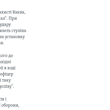
ахисті Києва,
ал". При
 удару
нюють ступінь
чи установку
я.
кого до
ахідні
ї в ході
 офіцер
і таку
спіху".
ів і
ї оборони,