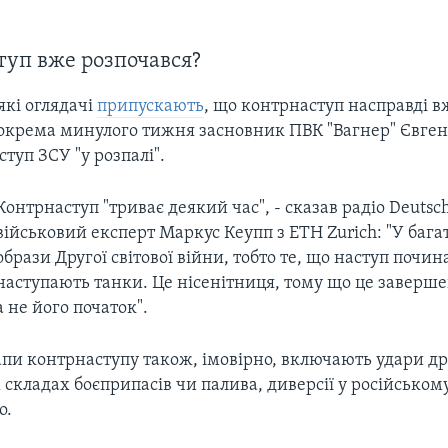
уп вже розпочався?
які оглядачі
припускають
, що контрнаступ насправді в
Зокрема минулого тижня засновник ПВК "Вагнер" Євге
ступ ЗСУ "у розпалі".
Контрнаступ "триває деякий час", - сказав радіо Deutsc
військовий експерт Маркус Кеупп з ETH Zurich: "У багат
образи Другої світової війни, тобто те, що наступ почин
наступають танки. Це нісенітниця, тому що це заверше
а не його початок".
апи контрнаступу також, імовірно, включають удари др
 складах боєприпасів чи палива, диверсії у російськом
о.