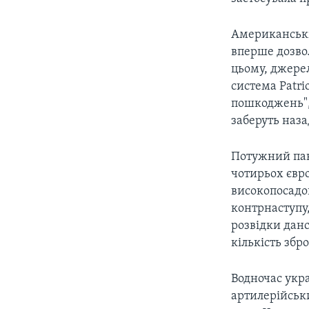
Американські
вперше дозво
цьому, джерел
система Patri
пошкоджень", 
заберуть наз
Потужний пак
чотирьох євро
високопосадов
контрнаступу
розвідки данс
кількість збр
Водночас укра
артилерійськи