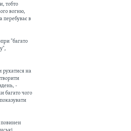
и, тобто
чого вогню,
на перебуває в
опри "багато
у",
и рухатися на
 створити
день, -
ми багато чого
 показувати
п повинен
нські