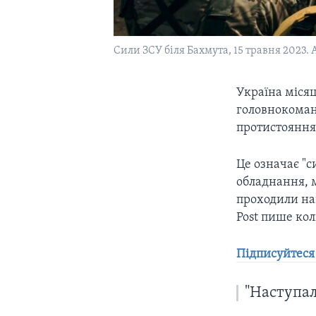
Сили ЗСУ біля Бахмута, 15 травня 2023. 
Україна міся
головнокоман
протистояння
Це означає "с
обладнання, м
проходили нав
Post пише ко
Підписуйтеся
"Наступал