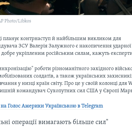
AP Photo/Libkos
ці планує контрнаступ й найбільшим викликом для
дувача ЗСУ Валерія Залужного є накопичення ударної
 добре укріпленим російським силам, кажуть експерт
инхронізацію" роботи різноманітного західного військ
обілізованих солдатів, а також українських захисників
чання у низці країн світу. Про це у своїй колонці для 
лишній командувач Сухопутних сил США у Європі Марк 
 на Голос Америки Українською в Telegram
ьні операції вимагають більше сил"