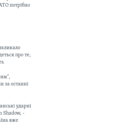
АТО потрібно
викликало
деться про те,
s.
вим",
ли за останні
анські ударні
m Shadow, -
аїна вже