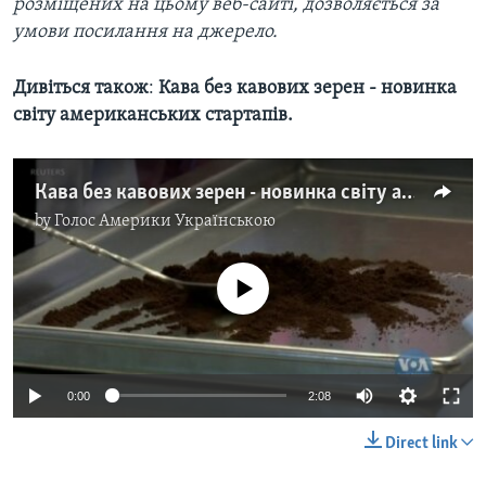
розміщених на цьому веб-сайті, дозволяється за
умови посилання на джерело.
Дивіться також
:
Кава без кавових зерен - новинка
світу американських стартапів.
Кава без кавових зерен - новинка світу американських стартапів. Відео
by
Голос Америки Українською
No media source currently available
0:00
2:08
Direct link