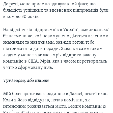
До речі, мене приємно здивував той факт, що
більшість успішних та впевнених підприємців були
віком до 30 років.
На відміну від підприємців в Україні, американські
бізнесмени легко і невимушено діляться власними
знаннями та навичками, завжди готові тебе
підтримати та дати поради. Завдяки саме таким
людям у мене з'явилась мрія відкрити власну
компанію в США. Мрія, яка з часом перетворилась
у чітко сформовану ціль.
Тут і зараз, або ніколи
Мій брат проживає з родиною в Даласі, штат Техас.
Коли я його відвідував, почав помічати, як
інтенсивно розвивається місто. Безліч компаній із
Каліфорнії відкривають там свої представництва.