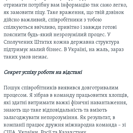
отримати потрібну вам інформацію так само легко,
як замовити піцу. Таке враження, що твій дзвінок
дійсно важливий, співробітники з тобою
спілкуються ввічливо, привітно і завжди готові
пояснити будь-який незрозумілий процес. У
Сполучених Штатах кожна державна структура
підтримує малий бізнес. В Україні, на жаль, зараз
таких умов немає.
Секрет успіху роботи на відстані
Пошук співробітників виявився довготривалим
процесом. Я зібрав в команду працьовитих хлопців,
які здатні витримати важкі фізичні навантаження,
знають що таке відповідальність та вміють
залагоджувати непорозуміння. Як результат, в
компанії працює дружня міжнародна команда – зі
США, України, Росії та Казахстану.