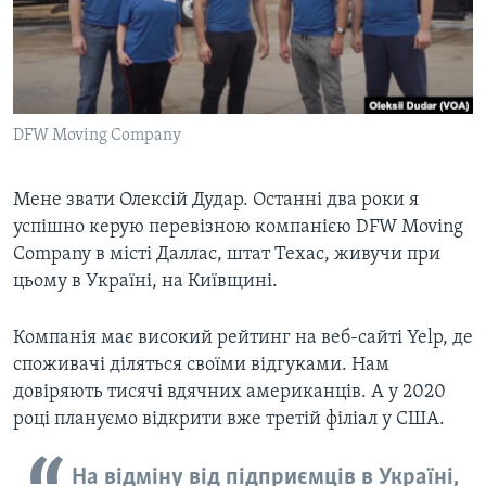
ВІДЕО
СУСПІЛЬСТВО
ТЕЛЕПРОГРАМИ
ЕКОНОМІКА
ENGLISH
ЧАС-TIME
ІСТОРІЇ УСПІХУ УКРАЇНЦІВ
БРИФІНГ ГОЛОСУ АМЕРИКИ
DFW Moving Company
Learning English
СТУДІЯ ВАШИНГТОН
МИ В СОЦМЕРЕЖАХ
ВІКНО В АМЕРИКУ
Мене звати Олексій Дудар. Останні два роки я
успішно керую перевізною компанією DFW Moving
ПРАЙМ-ТАЙМ
Company в місті Даллас, штат Техас, живучи при
ПОГЛЯД З ВАШИНГТОНА
цьому в Україні, на Київщині.
Мови
Компанія має високий рейтинг на веб-сайті Yelp, де
споживачі діляться своїми відгуками. Нам
довіряють тисячі вдячних американців. А у 2020
році плануємо відкрити вже третій філіал у США.
На відміну від підприємців в Україні,