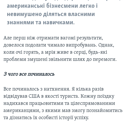
американські бізнесмени легко і
невимушено діляться власними
знаннями та навичками.
Але перш ніж отримати вагомі результати,
довелося подолати чимало випробувань. Однак,
коли очі горять, а мрія живе в серці, будь-які
проблеми змушені звільнити шлях до перемоги.
З чого все починалось
Все починалось з натхнення. Я кілька разів
відвідував США в якості туриста. Кожну поїздку
надихався працьовитими та цілеспрямованими
американцями, з якими мав змогу познайомитись
та дізнатись їх особисті історії успіху.