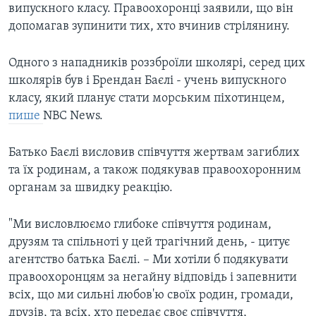
випускного класу. Правоохоронці заявили, що він
допомагав зупинити тих, хто вчинив стрілянину.
Одного з нападників роззброїли школярі, серед цих
школярів був і Брендан Баєлі - учень випускного
класу, який планує стати морським піхотинцем,
пише
NBC News.
Батько Баєлі висловив співчуття жертвам загиблих
та їх родинам, а також подякував правоохоронним
органам за швидку реакцію.
"Ми висловлюємо глибоке співчуття родинам,
друзям та спільноті у цей трагічний день, - цитує
агентство батька Баєлі. – Ми хотіли б подякувати
правоохоронцям за негайну відповідь і запевнити
всіх, що ми сильні любов'ю своїх родин, громади,
друзів, та всіх, хто передає своє співчуття,