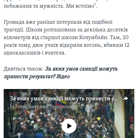
побажання та мужність. Ми встоїмо".
Громада вже раніше потерпала від подібної
трагедії. Школа розташована за декілька десятків
кілометрів від старшої школи Колумбайн. Там, 20
років тому, двоє учнів відкрили вогонь, вбивши 12
однокласників і вчителя.
Дивіться також:
За яких умов санкції можуть
принести результат? Відео
За яких умов санкції можуть принести результат? Відео
by
Голос Америки Українською
No media source currently available