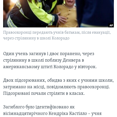
ВІДЕО
СУСПІЛЬСТВО
ТЕЛЕПРОГРАМИ
ЕКОНОМІКА
ENGLISH
ЧАС-TIME
ІСТОРІЇ УСПІХУ УКРАЇНЦІВ
БРИФІНГ ГОЛОСУ АМЕРИКИ
Правоохоронці передають учнів батькам, після евакуації,
Learning English
СТУДІЯ ВАШИНГТОН
через стрілянину в школі Колорадо
МИ В СОЦМЕРЕЖАХ
ВІКНО В АМЕРИКУ
Один учень загинув і двоє поранено, через
ПРАЙМ-ТАЙМ
стрілянину в школі поблизу Денвера в
ПОГЛЯД З ВАШИНГТОНА
американському штаті Колорадо у вівторок.
Мови
Двох підозрюваних, обидва з яких є учнями школи,
затримано на місці, повідомляють правоохоронці.
Підозрювані почали стріляти в класах.
Загиблого було ідентифіковано як
вісімнадцятирічного Кендріка Кастілло – учня