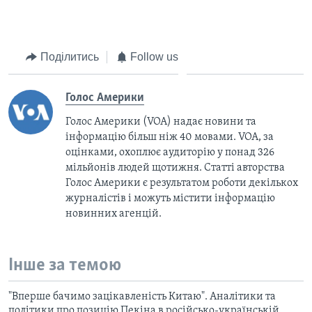
360p
Auto
240p
360p
480p
480p
720p
Поділитись
Follow us
720p
1080p
1080p
Голос Америки
Голос Америки (VOA) надає новини та
інформацію більш ніж 40 мовами. VOA, за
оцінками, охоплює аудиторію у понад 326
мільйонів людей щотижня. Статті авторства
Голос Америки є результатом роботи декількох
журналістів і можуть містити інформацію
новинних агенцій.
Інше за темою
"Вперше бачимо зацікавленість Китаю". Аналітики та
політики про позицію Пекіна в російсько-українській