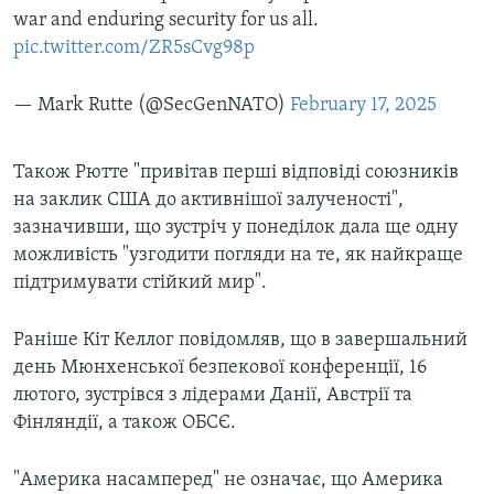
war and enduring security for us all.
pic.twitter.com/ZR5sCvg98p
— Mark Rutte (@SecGenNATO)
February 17, 2025
Також Рютте "привітав перші відповіді союзників
на заклик США до активнішої залученості",
зазначивши, що зустріч у понеділок дала ще одну
можливість "узгодити погляди на те, як найкраще
підтримувати стійкий мир".
Раніше Кіт Келлог повідомляв, що в завершальний
день Мюнхенської безпекової конференції, 16
лютого, зустрівся з лідерами Данії, Австрії та
Фінляндії, а також ОБСЄ.
"Америка насамперед" не означає, що Америка