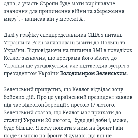
одна, а участь Європи буде мати вирішальне
значення для припинення війни та збереження
миру", - написав він у мережі Х .
Далі у графіку спецпредставника США з питань
України та Росії заплановані візити до Польщі та
України. Відповідаючи на питання ЗМІ в понеділок
Келлог зазначив, що програма його візиту до
України ще узгоджується, але підтвердив зустріч з
президентом України
Володимиром Зеленським
.
Зеленський припустив, що Келлог відвідає зону
бойових дій. Про це український президент заявив
під час відеоконференції з пресою 17 лютого.
Зеленський сказав, що Келлог має приїхати до
столиці України 20 лютого, "буде дві доби і, може,
буде більше. Я хочу поїхати з ним на фронт і він
поїде зі мною на фронт. Я думаю, що він не