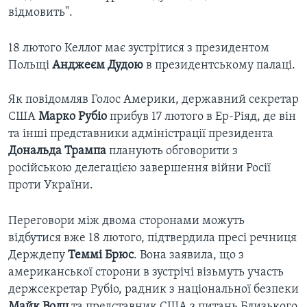
відмовить".
18 лютого Келлог має зустрітися з президентом
Польщі
Анджеєм Дудою
в президентському палаці.
Як повідомляв Голос Америки, державний секретар
США
Марко Рубіо
прибув 17 лютого в Ер-Ріяд, де він
та інші представники адміністрації президента
Дональда Трампа
планують обговорити з
російською делегацією завершення війни Росії
проти України.
Переговори між двома сторонами можуть
відбутися вже 18 лютого, підтвердила пресі речниця
Держдепу
Теммі Брюс
. Вона заявила, що з
американської сторони в зустрічі візьмуть участь
держсекретар Рубіо, радник з національної безпеки
Майк Волц
та представник США з питань Близького