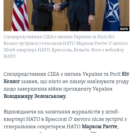
ВІДЕО
СУСПІЛЬСТВО
ТЕЛЕПРОГРАМИ
ЕКОНОМІКА
ENGLISH
ЧАС-TIME
ІСТОРІЇ УСПІХУ УКРАЇНЦІВ
БРИФІНГ ГОЛОСУ АМЕРИКИ
Спецпредставник США з питань України та Росії Кіт
Learning English
СТУДІЯ ВАШИНГТОН
Келлог зустрівся з генсеком НАТО Марком Рютте 17 лютого.
Штаб-квартира НАТО, Брюссель, Бельгія. Фото з вебсайту
МИ В СОЦМЕРЕЖАХ
ВІКНО В АМЕРИКУ
НАТО
ПРАЙМ-ТАЙМ
Спецпредставник США з питань України та Росії
Кіт
ПОГЛЯД З ВАШИНГТОНА
Мови
Келлог
заявив, що ніхто не планує нав’язувати угоду
щодо завершення війни президенту України
Володимиру Зеленському
.
Відповідаючи на запитання журналістів у штаб-
квартирі НАТО в Брюсселі 17 лютого
після зустрічі з
генеральним секретарем НАТО
Марком Рютте
,