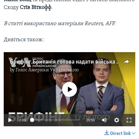
Сходу
Стів Віткофф
.
В статті використано матеріали Reuters, AFP.
Дивіться також:
Брифінг.Британія готова надати війська для миротворчої місії в Україні
by
Голос Америки Українською
No media source currently available
Auto
0:00
29:59
240p
Direct link