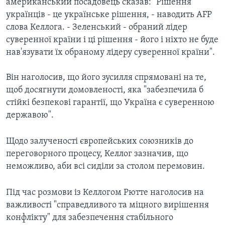
американський посадовець
сказав: "Рішення
українців - це українське рішення, - наводить AFP
слова Келлога. - Зеленський - обраний лідер
суверенної країни і ці рішення - його і ніхто не буде
нав'язувати їх обраному лідеру суверенної країни".
Він наголосив, що його зусилля спрямовані на те,
щоб досягнути домовленості, яка "забезпечила б
стійкі безпекові гарантії, що Україна є суверенною
державою".
Щодо залученості європейських союзників до
переговорного процесу, Келлог зазначив, що
неможливо, аби всі сиділи за столом перемовин.
Під час розмови із Келлогом Рютте наголосив на
важливості "справедливого та міцного вирішення
конфлікту" для забезпечення стабільного