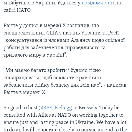
майбутнього України, йдеться у
повідомленні
на
сайті НАТО.
Рютте у дописі в мережі Х зазначив, що
спецпредставник США з питань України та Росії
"консультувався із членами Альянсу щодо спільної
роботи для забезпечення справедливого та
тривалого миру в Україні".
"Ми маємо багато зробити і будемо тісно
співпрацювати, щоб покласти край війні і
забезпечити стійку безпеку для всіх нас", - написав
Рютте в мережі Х.
So good to host
@SPE_Kellogg
in Brussels. Today he
consulted with Allies at NATO on working together to
ensure just and lasting peace in Ukraine. We have a lot
to do and will cooperate closely to pursue an end to the