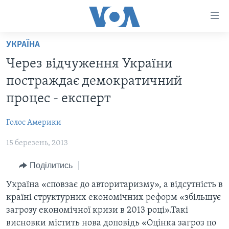
Спеціальні
потреби
Перейти
УКРАЇНА
до
ГОЛОВНА
Через відчуження України
матеріалу
АКТУАЛЬНО
Перейти
постраждає демократичний
АНАЛІТИКА
до
СВІТ
процес - експерт
меню
ПОЛІТИКА В США
США
сторінки
Голос Америки
АДМІНІСТРАЦІЯ ПРЕЗИДЕНТА ТРАМПА: ПЕРШІ 100
УКРАЇНА
Перейти
ДНІВ
до
15 березень, 2013
ВІЙНА - ЦЕ ОСОБИСТЕ
Пошуку
УКРАЇНЦІ В АМЕРИЦІ
Поділитись
УКРАЇНЦІ У СВІТІ
УКРАЇНА
НАУКА
Україна «сповзає до авторитаризму», а відсутність в
ІНТЕРВ'Ю
країні структурних економічних реформ «збільшує
ЗДОРОВ'Я
загрозу економічної кризи в 2013 році».Такі
БОРОТЬБА З ДЕЗІНФОРМАЦІЄЮ
КУЛЬТУРА
висновки містить нова доповідь «Оцінка загроз по