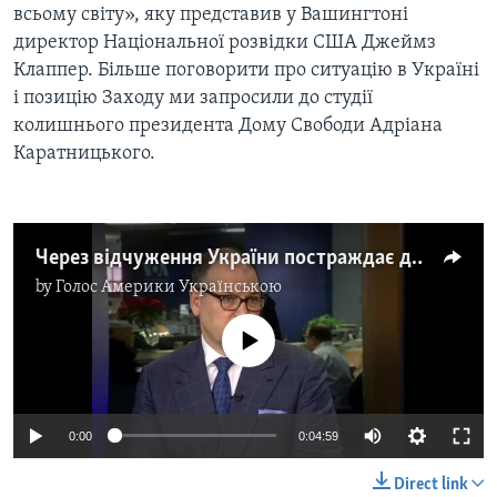
ВІДЕО
всьому світу», яку представив у Вашингтоні
СУСПІЛЬСТВО
директор Національної розвідки США Джеймз
ТЕЛЕПРОГРАМИ
ЕКОНОМІКА
Клаппер. Більше поговорити про ситуацію в Україні
ENGLISH
ЧАС-TIME
і позицію Заходу ми запросили до студії
ІСТОРІЇ УСПІХУ УКРАЇНЦІВ
БРИФІНГ ГОЛОСУ АМЕРИКИ
колишнього президента Дому Свободи Адріана
Learning English
Каратницького.
СТУДІЯ ВАШИНГТОН
МИ В СОЦМЕРЕЖАХ
ВІКНО В АМЕРИКУ
ПРАЙМ-ТАЙМ
Через відчуження України постраждає демократичний процес - експерт
ПОГЛЯД З ВАШИНГТОНА
by
Голос Америки Українською
Мови
No media source currently available
0:00
0:04:59
Direct link