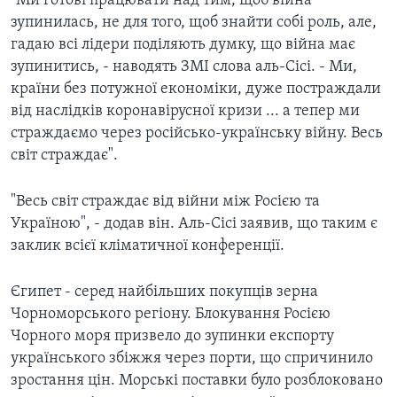
"Ми готові працювати над тим, щоб війна
зупинилась, не для того, щоб знайти собі роль, але,
гадаю всі лідери поділяють думку, що війна має
зупинитись, - наводять ЗМІ слова аль-Сісі. - Ми,
країни без потужної економіки, дуже постраждали
від наслідків коронавірусної кризи ... а тепер ми
страждаємо через російсько-українську війну. Весь
світ страждає".
"Весь світ страждає від війни між Росією та
Україною", - додав він. Аль-Сісі заявив, що таким є
заклик всієї кліматичної конференції.
Єгипет - серед найбільших покупців зерна
Чорноморського регіону. Блокування Росією
Чорного моря призвело до зупинки експорту
українського збіжжя через порти, що спричинило
зростання цін. Морські поставки було розблоковано