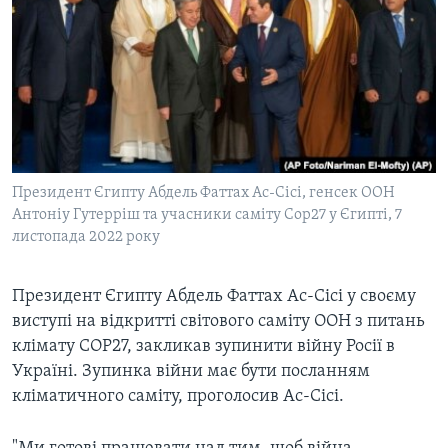
ВІДЕО
СУСПІЛЬСТВО
ТЕЛЕПРОГРАМИ
ЕКОНОМІКА
ENGLISH
ЧАС-TIME
ІСТОРІЇ УСПІХУ УКРАЇНЦІВ
БРИФІНГ ГОЛОСУ АМЕРИКИ
Learning English
СТУДІЯ ВАШИНГТОН
МИ В СОЦМЕРЕЖАХ
ВІКНО В АМЕРИКУ
Президент Єгипту Абдель Фаттах Ас-Сісі, генсек ООН
Антоніу Гутерріш та учасники саміту Сор27 у Єгипті, 7
ПРАЙМ-ТАЙМ
листопада 2022 року
ПОГЛЯД З ВАШИНГТОНА
Мови
Президент Єгипту Абдель Фаттах Ас-Сісі у своєму
виступі на відкритті світового саміту ООН з питань
клімату COP27, закликав зупинити війну Росії в
Україні. Зупинка війни має бути посланням
кліматичного саміту, проголосив Ас-Сісі.