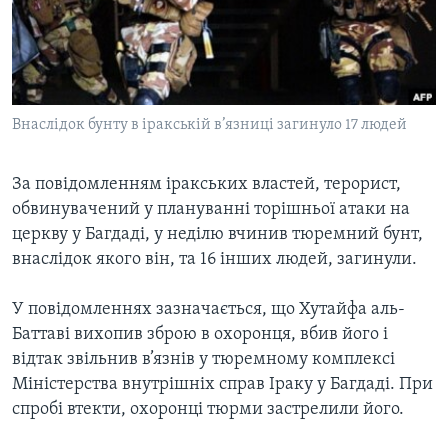
ВІДЕО
СУСПІЛЬСТВО
ТЕЛЕПРОГРАМИ
ЕКОНОМІКА
ENGLISH
ЧАС-TIME
ІСТОРІЇ УСПІХУ УКРАЇНЦІВ
БРИФІНГ ГОЛОСУ АМЕРИКИ
Внаслідок бунту в іракській в’язниці загинуло 17 людей
Learning English
СТУДІЯ ВАШИНГТОН
МИ В СОЦМЕРЕЖАХ
ВІКНО В АМЕРИКУ
За повідомленням іракських властей, терорист,
обвинувачений у плануванні торішньої атаки на
ПРАЙМ-ТАЙМ
церкву у Багдаді, у неділю вчинив тюремний бунт,
ПОГЛЯД З ВАШИНГТОНА
внаслідок якого він, та 16 інших людей, загинули.
Мови
У повідомленнях зазначається, що Хутайфа аль-
Баттаві вихопив зброю в охоронця, вбив його і
відтак звільнив в’язнів у тюремному комплексі
Міністерства внутрішніх справ Іраку у Багдаді. При
спробі втекти, охоронці тюрми застрелили його.