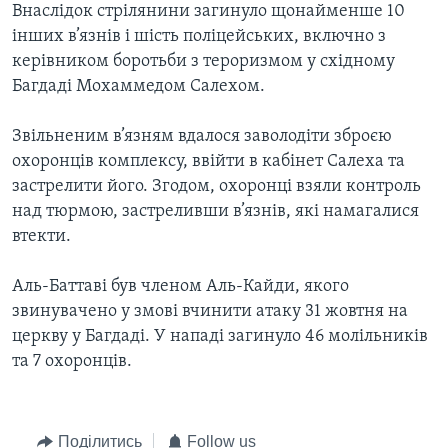
Внаслідок стрілянини загинуло щонайменше 10
інших в’язнів і шість поліцейських, включно з
керівником боротьби з тероризмом у східному
Багдаді Мохаммедом Салехом.
Звільненим в’язням вдалося заволодіти зброєю
охоронців комплексу, ввійти в кабінет Салеха та
застрелити його. Згодом, охоронці взяли контроль
над тюрмою, застреливши в’язнів, які намагалися
втекти.
Аль-Баттаві був членом Аль-Кайди, якого
звинувачено у змові вчинити атаку 31 жовтня на
церкву у Багдаді. У нападі загинуло 46 молільників
та 7 охоронців.
Поділитись
Follow us