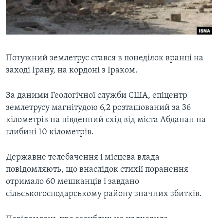
ВІДЕО
СУСПІЛЬСТВО
ТЕЛЕПРОГРАМИ
ЕКОНОМІКА
ENGLISH
ЧАС-TIME
ІСТОРІЇ УСПІХУ УКРАЇНЦІВ
БРИФІНГ ГОЛОСУ АМЕРИКИ
Потужний землетрус стався в понеділок вранці на
Learning English
заході Ірану, на кордоні з Іраком.
СТУДІЯ ВАШИНГТОН
МИ В СОЦМЕРЕЖАХ
ВІКНО В АМЕРИКУ
За даними Геологічної служби США, епіцентр
ПРАЙМ-ТАЙМ
землетрусу магнітудою 6,2 розташований за 36
кілометрів на південний схід від міста Абданан на
ПОГЛЯД З ВАШИНГТОНА
глибині 10 кілометрів.
Мови
Державне телебачення і місцева влада
повідомляють, що внаслідок стихії поранення
отримало 60 мешканців і завдано
сільськогосподарському району значних збитків.