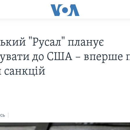
ський "Русал" планує
тувати до США – вперше 
я санкцій
сь