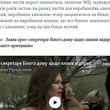
євих листів наразі змінюється, зазначає WSJ, зауважу
ків років застою на ринку листів для виробництва алю
поїв, виробники алюмінію тепер націлюються на більш
ваний на виробників машин, які все більше замінюють 
лі з алюмінію, тому що він більш легкий.
ож:
Заява прес-секретаря Білого дому щодо планів відп
«міст-притулків»
Заява прес-секретаря Білого дому щодо планів відправляти нелегалів до «міст притулків». Відео
EMB
рики Українською
No media source currently available