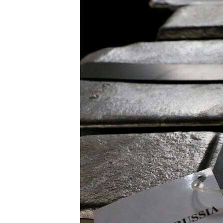
СУСПІЛЬСТВО
ТЕЛЕПРОГРАМИ
ЕКОНОМІКА
ENGLISH
ЧАС-TIME
ІСТОРІЇ УСПІХУ УКРАЇНЦІВ
БРИФІНГ ГОЛОСУ АМЕРИКИ
СТУДІЯ ВАШИНГТОН
ВІКНО В АМЕРИКУ
ПРАЙМ-ТАЙМ
ПОГЛЯД З ВАШИНГТОНА