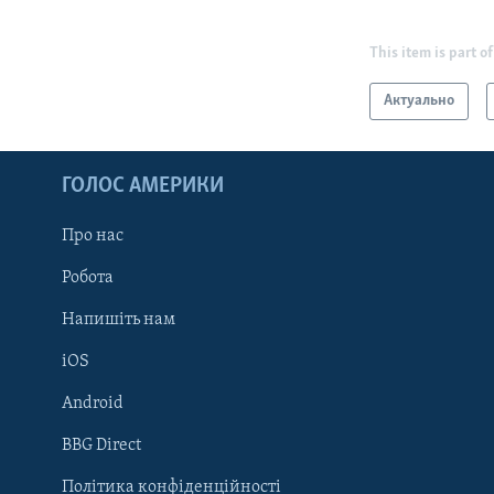
This item is part of
Актуально
ГОЛОС АМЕРИКИ
Про нас
Робота
Напишіть нам
iOS
Android
Learning English
BBG Direct
Політика конфіденційності