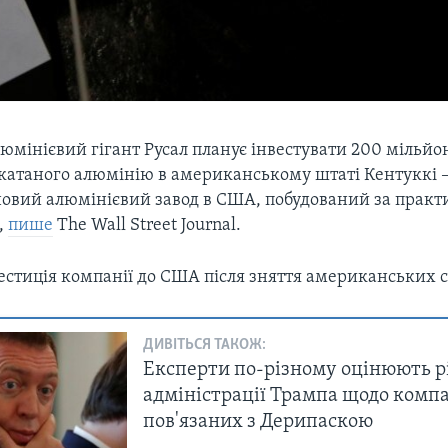
юмінієвий гігант Русал планує інвестувати 200 мільйон
катаного алюмінію в американському штаті Кентуккі –
овий алюмінієвий завод в США, побудований за практ
,
пише
The Wall Street Journal.
естиція компанії до США після зняття американських с
ДИВІТЬСЯ ТАКОЖ:
Експерти по-різному оцінюють 
адміністрації Трампа щодо компа
пов'язаних з Дерипаскою