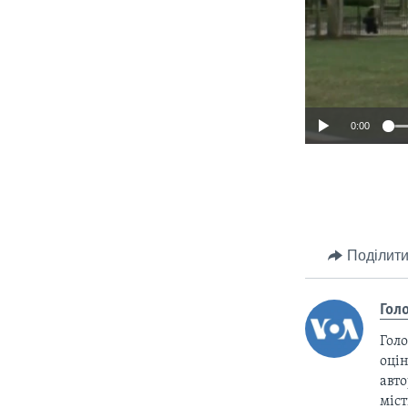
0:00
Поділити
Гол
Голо
оцін
авто
міс