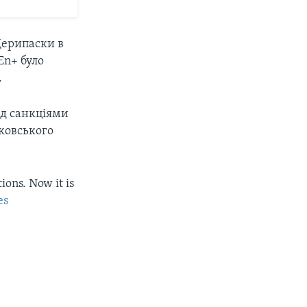
Дерипаски в
En+ було
.
ід санкціями
сковського
ons. Now it is
es