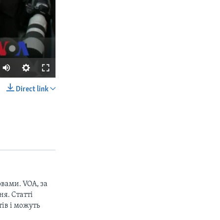
Direct link
SHARE
вами. VOA, за
px
width
я. Статті
ів і можуть