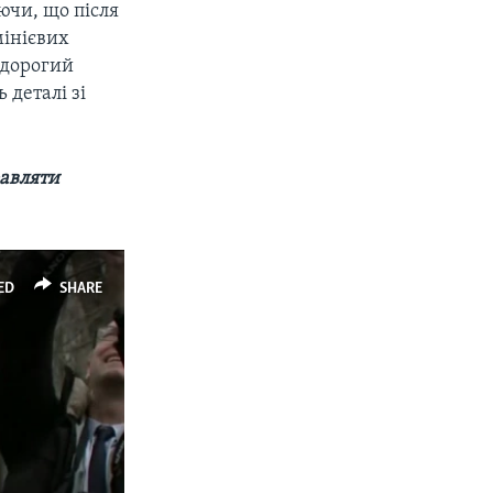
ючи, що після
мінієвих
 дорогий
деталі зі
равляти
ED
SHARE