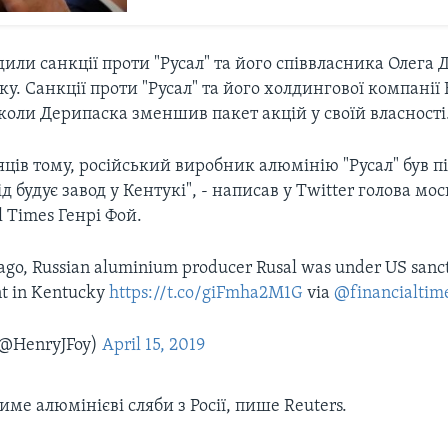
ли санкції проти "Русал" та його співвласника Олега 
оку. Санкції проти "Русал" та його холдингової компанії 
, коли Дерипаска зменшив пакет акцій у своїй власності
яців тому, російський виробник алюмінію "Русал" був п
д будує завод у Кентукі", - написав у Twitter голова мо
l Times Генрі Фой.
go, Russian aluminium producer Rusal was under US sancti
nt in Kentucky
https://t.co/giFmha2M1G
via
@financialtim
(@HenryJFoy)
April 15, 2019
име алюмінієві сляби з Росії, пише Reuters.