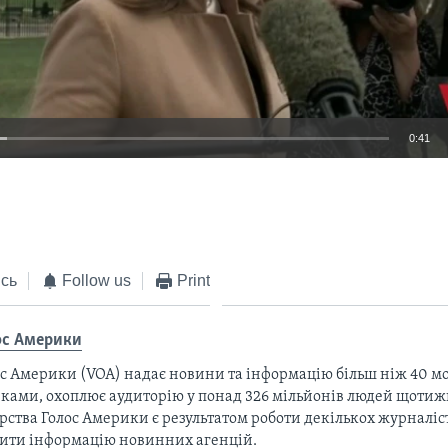
0:41
EMBED
сь
Follow us
Print
ос Америки
с Америки (VOA) надає новини та інформацію більш ніж 40 мо
ками, охоплює аудиторію у понад 326 мільйонів людей щотижн
рства Голос Америки є результатом роботи декількох журналіст
тити інформацію новинних агенцій.