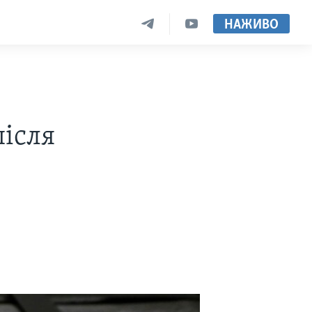
НАЖИВО
після