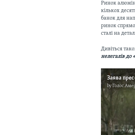
Ринок алюміні
кількох десят
банок для на
ринок спрямо
сталі на дета
Дивіться так
нелегалів до 
by
Голос Аме