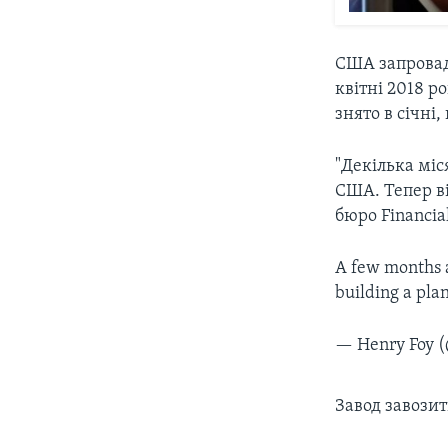
США запровади
квітні 2018 р
знято в січні
"Декілька міс
США. Тепер ві
бюро Financia
A few months a
building a pla
— Henry Foy 
Завод завозит