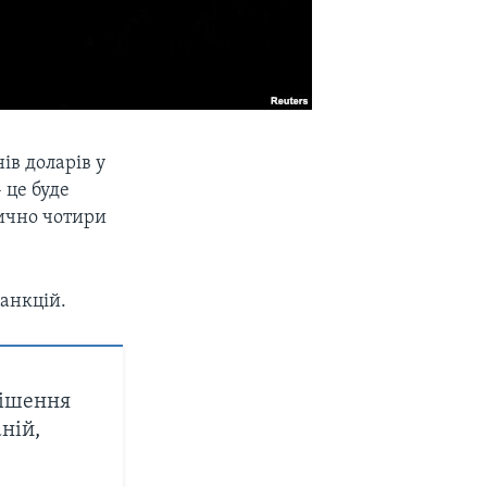
ів доларів у
 це буде
ично чотири
анкцій.
рішення
ній,