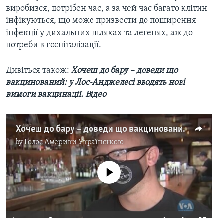
виробився, потрібен час, а за чей час багато клітин
інфікуються, що може призвести до поширення
інфекції у дихальних шляхах та легенях, аж до
потреби в госпіталізації.
Дивіться також:
Хочеш до бару – доведи що
вакцинований: у Лос-Анджелесі вводять нові
вимоги вакцинації. Відео
Хочеш до бару – доведи що вакцинований: у Лос-Анджелесі вводять нові вимоги вакцинації. Відео
by
Голос Америки Українською
No media source currently available