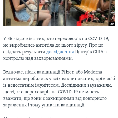
ВІДЕО
СУСПІЛЬСТВО
ТЕЛЕПРОГРАМИ
ЕКОНОМІКА
ENGLISH
ЧАС-TIME
ІСТОРІЇ УСПІХУ УКРАЇНЦІВ
БРИФІНГ ГОЛОСУ АМЕРИКИ
Learning English
У 36 відсотків з тих, хто переховорів на COVID-19,
СТУДІЯ ВАШИНГТОН
не виробились антитіла до цього вірусу. Про це
МИ В СОЦМЕРЕЖАХ
ВІКНО В АМЕРИКУ
свідчать результати
дослідження
Центрів США з
ПРАЙМ-ТАЙМ
контролю над захворюваннями.
ПОГЛЯД З ВАШИНГТОНА
Водночас, після вакцинації Pfizer, або Moderna
Мови
антитіла виробились у всіх вакцинованих, крім осіб
із недостатнім імунітетом. Дослідники зауважили,
що ті, хто переховорів на COVID-19 не мають
вважати, що вони є захищеними від повторного
зараження і тому уникати вакцинації.