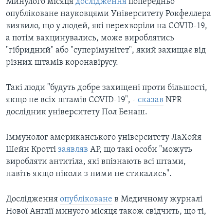
Минулого місяця
дослідження
попередньо
опубліковане науковцями Університету Рокфеллера
виявило, що у людей, які перехворіли на COVID-19,
а потім вакцинувались, може вироблятись
"гібридний" або "суперімунітет", який захищає від
різних штамів коронавірусу.
Такі люди "будуть добре захищені проти більшості,
якщо не всіх штамів COVID-19", -
сказав
NPR
дослідник університету Пол Бенаш.
Іммунолог американського університету ЛаХойя
Шейн Кротті
заявляв
АР, що такі особи "можуть
виробляти антитіла, які впізнають всі штами,
навіть якщо ніколи з ними не стикались".
Дослідження
опубліковане
в Медичному журналі
Нової Англії минуого місяця також свідчить, що ті,