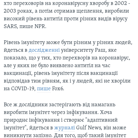
хто переховорів на коронавірусну хворобу в 2002 -
2003 роках, а потім отримав щеплення, виробили
високий рівень антитіл проти різних видів вірусу
SARS, пише NPR.
Рівень імунітету може бути різним у різних людей,
йдеться в
дослідженні
університету Раш, яке
показало, що у тих, хто перехворів на коронавірус,
але у яких не було виявлено антитіл на час
вакцинації, рівень імунітету після вакцинації
відповідав тим рівням, як і у людей, які не хворіли
на COVID-19,
пише
Fox6.
Все ж дослідники застерігають від намагань
виробити імунітет через інфікування. Хоча
природнє інфікування і створює "адаптивний
імунітет", йдеться в
журналі
Gulf News, він може
виникнути запізно. Для того, щоб такий імунітет