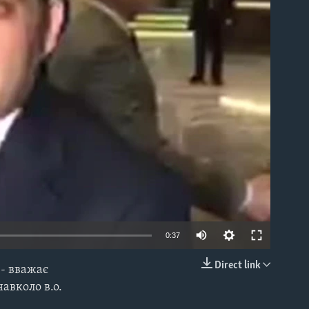
able
0:37
Direct link
 - вважає
EMBED
авколо в.о.