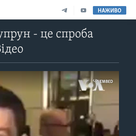
НАЖИВО
упрун - це спроба
Відео
EMBED