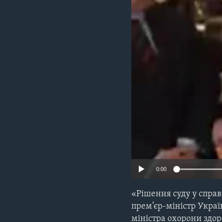
СУСПІЛЬСТВО
ТЕЛЕПРОГРАМИ
ЕКОНОМІКА
ENGLISH
ЧАС-TIME
ІСТОРІЇ УСПІХУ УКРАЇНЦІВ
БРИФІНГ ГОЛОСУ АМЕРИКИ
СТУДІЯ ВАШИНГТОН
ВІКНО В АМЕРИКУ
ПРАЙМ-ТАЙМ
ПОГЛЯД З ВАШИНГТОНА
0:00
«Рішення суду у справ
прем’єр-міністр Украї
міністра охорони здор