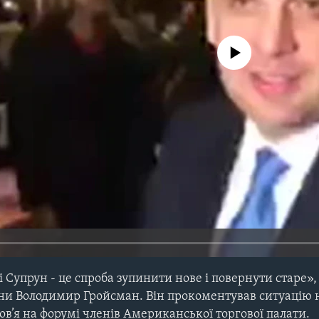
No media source currently avail
і Супрун - це спроба зупинити нове і повернути старе»,
ни Володимир Гройсман. Він прокоментував ситуацію н
ов’я на форумі членів Американської торгової палати.