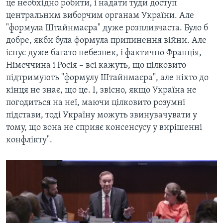
це необхідно робити, і надати туди доступ
центральним виборчим органам України. Але
"формула Штайнмаєра" дуже розпливчаста. Було б
добре, якби була формула припинення війни. Але
існує дуже багато небезпек, і фактично Франція,
Німеччина і Росія – всі кажуть, що цілковито
підтримують "формулу Штайнмаєра", але ніхто до
кінця не знає, що це. І, звісно, якщо Україна не
погодиться на неї, маючи цілковито розумні
підстави, тоді Україну можуть звинувачувати у
тому, що вона не сприяє консенсусу у вирішенні
конфлікту".