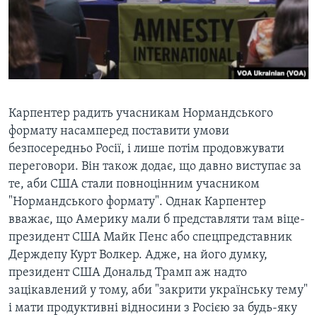
Карпентер радить учасникам Нормандського
формату насамперед поставити умови
безпосередньо Росії, і лише потім продовжувати
переговори. Він також додає, що давно виступає за
те, аби США стали повноцінним учасником
"Нормандського формату". Однак Карпентер
вважає, що Америку мали б представляти там віце-
президент США Майк Пенс або спецпредставник
Держдепу Курт Волкер. Адже, на його думку,
президент США Дональд Трамп аж надто
зацікавлений у тому, аби "закрити українську тему"
і мати продуктивні відносини з Росією за будь-яку