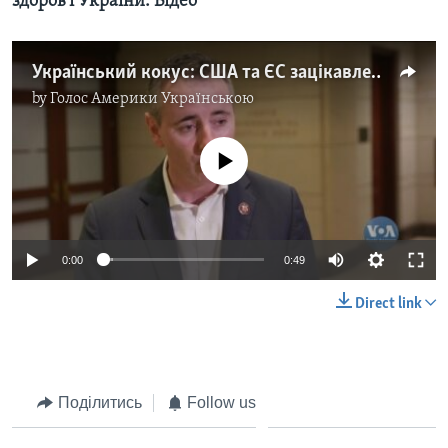
здоров’ї України. Відео
Український кокус: США та ЄС зацікавлені у безпеці, економічному та військовому здоров’ї України. Відео
by
Голос Америки Українською
No media source currently available
0:00
0:49
Direct link
Поділитись
Follow us