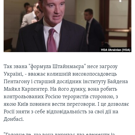
ВІДЕО
СУСПІЛЬСТВО
ТЕЛЕПРОГРАМИ
ЕКОНОМІКА
ENGLISH
ЧАС-TIME
ІСТОРІЇ УСПІХУ УКРАЇНЦІВ
БРИФІНГ ГОЛОСУ АМЕРИКИ
Learning English
СТУДІЯ ВАШИНГТОН
МИ В СОЦМЕРЕЖАХ
ВІКНО В АМЕРИКУ
ПРАЙМ-ТАЙМ
Так звана "формула Штайнмаєра" несе загрозу
Україні, - вважає колишній високопосадовець
ПОГЛЯД З ВАШИНГТОНА
Пентагону і старший дослідник інституту Байдена
Мови
Майкл Карпентер. На його думку, вона робить
контрольованих Росією терористів стороною, з
якою Київ повинен вести переговори. І це дозволяє
Росії зняти з себе відповідальність за свої дії на
Донбасі.