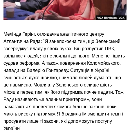
Мелінда
Герінг
, оглядачка аналітичного центру
Атлантична Рада: "
Я занепокоєна тим, що Зеленський
зосереджує владу у своїх руках. Він розпустив ЦВК,
звільнює людей, які не лояльні до нього. Мене не тішить
судова реформа. А також повернення Коломойського,
напади на Валерію
Гонтареву
. Ситуація в Україні
змінюється дуже швидко, і чимало людей думають, що
це навмисно. Мовляв, у Зеленського є лише шість
місяців перед тим, як його підтримка почне падати. Тож
Раду називають
«
шаленим принтером
»,
вони
намагаються провести якомога більше законів, поки
мають високу підтримку. Я б радила їм зменшити темп і
просувати лише ті закони, які допоможуть поступу
України".