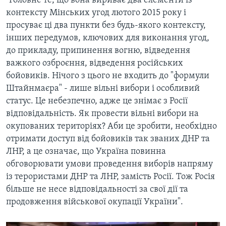
"Головне те, що вона вириває два елементи із
контексту Мінських угод лютого 2015 року і
просуває ці два пункти без будь-якого контексту,
інших передумов, ключових для виконання угод,
до прикладу, припинення вогню, відведення
важкого озброєння, відведення російських
бойовиків. Нічого з цього не входить до "формули
Штайнмаєра" - лише вільні вибори і особливий
статус. Це небезпечно, адже це знімає з Росії
відповідальність. Як провести вільні вибори на
окупованих територіях? Аби це зробити, необхідно
отримати доступ від бойовиків так званих ДНР та
ЛНР, а це означає, що Україна повинна
обговорювати умови проведення виборів напряму
із терористами ДНР та ЛНР, замість Росії. Тож Росія
більше не несе відповідальності за свої дії та
продовження військової окупації України".