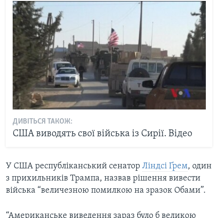
ДИВІТЬСЯ ТАКОЖ:
США виводять свої війська із Сирії. Відео
У США республіканський сенатор
Ліндсі Ґрем
, один
з прихильників Трампа, назвав рішення вивести
війська “величезною помилкою на зразок Обами”.
“Американське виведення зараз було б великою