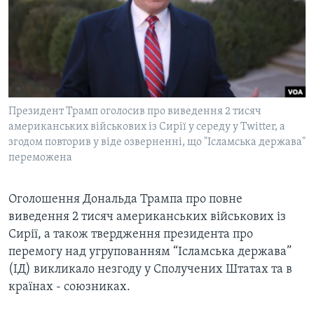
ВІДЕО
СУСПІЛЬСТВО
ТЕЛЕПРОГРАМИ
ЕКОНОМІКА
ENGLISH
ЧАС-TIME
ІСТОРІЇ УСПІХУ УКРАЇНЦІВ
БРИФІНГ ГОЛОСУ АМЕРИКИ
Learning English
СТУДІЯ ВАШИНГТОН
Президент Трамп оголосив про виведення 2 тисяч
МИ В СОЦМЕРЕЖАХ
американських військових із Сирії у середу у Twitter, а
ВІКНО В АМЕРИКУ
згодом повторив у віде озверненні, що "Ісламська держава"
ПРАЙМ-ТАЙМ
переможена
ПОГЛЯД З ВАШИНГТОНА
Мови
Оголошення Дональда Трампа про повне
виведення 2 тисяч американських військових із
Сирії, а також твердження президента про
перемогу над угрупованням “Ісламська держава”
(ІД) викликало незгоду у Сполучених Штатах та в
країнах - союзниках.