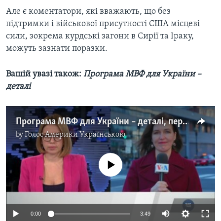
Але є коментатори, які вважають, що без
підтримки і військової присутності США місцеві
сили, зокрема курдські загони в Сирії та Іраку,
можуть зазнати поразки.
Вашій увазі також:
Програма МВФ для України –
деталі
Програма МВФ для України – деталі, переваги, недоліки. Відео
by
Голос Америки Українською
No media source currently available
0:00
3:49