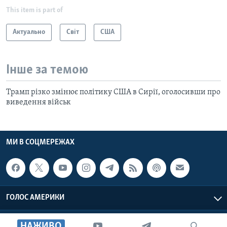
This item is part of
Актуально
Світ
США
Інше за темою
Трамп різко змінює політику США в Сирії, оголосивши про
виведення військ
МИ В СОЦМЕРЕЖАХ
ГОЛОС АМЕРИКИ
Голос Америки © 2026 VOA, Inc. Всі права захищені
НАЖИВО