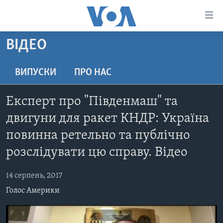
Спеціальні
потреби
Перейти
ВІДЕО
до
ГОЛОВНА
матеріалу
АКТУАЛЬНО
ВИПУСКИ
ПРО НАС
Перейти
АНАЛІТИКА
до
СВІТ
Експерт про "Південмаш" та
меню
ПОЛІТИКА В США
США
сторінки
двигуни для ракет КНДР: Україна
АДМІНІСТРАЦІЯ ПРЕЗИДЕНТА ТРАМПА: ПЕРШІ 100
УКРАЇНА
Перейти
повинна ретельно та публічно
ДНІВ
до
ВІЙНА - ЦЕ ОСОБИСТЕ
розслідувати цю справу. Відео
Пошуку
УКРАЇНЦІ В АМЕРИЦІ
УКРАЇНЦІ У СВІТІ
УКРАЇНА
14 серпень, 2017
НАУКА
ІНТЕРВ'Ю
Голос Америки
ЗДОРОВ'Я
БОРОТЬБА З ДЕЗІНФОРМАЦІЄЮ
КУЛЬТУРА