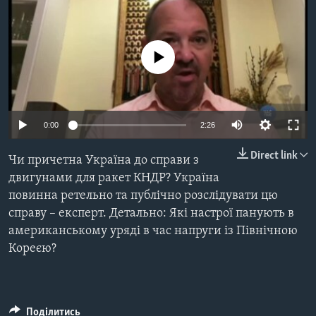
ВІДЕО
СУСПІЛЬСТВО
ТЕЛЕПРОГРАМИ
ЕКОНОМІКА
ENGLISH
ЧАС-TIME
No media source currently available
ІСТОРІЇ УСПІХУ УКРАЇНЦІВ
БРИФІНГ ГОЛОСУ АМЕРИКИ
Learning English
СТУДІЯ ВАШИНГТОН
0:00
2:26
МИ В СОЦМЕРЕЖАХ
ВІКНО В АМЕРИКУ
ПРАЙМ-ТАЙМ
Direct link
Чи причетна Україна до справи з
двигунами для ракет КНДР? Україна
ПОГЛЯД З ВАШИНГТОНА
Мови
повинна ретельно та публічно розслідувати цю
справу – експерт. Детально: Які настрої панують в
американському уряді в час напруги із Північною
Кореєю?
Поділитись