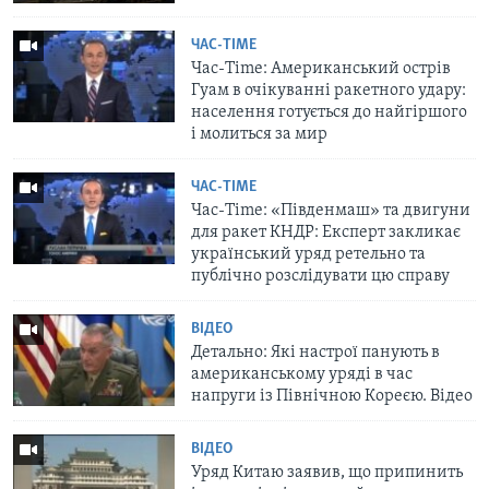
ЧАС-TIME
Час-Time: Американський острів
Гуам в очікуванні ракетного удару:
населення готується до найгіршого
і молиться за мир
ЧАС-TIME
Час-Time: «Південмаш» та двигуни
для ракет КНДР: Експерт закликає
український уряд ретельно та
публічно розслідувати цю справу
ВІДЕО
Детально: Які настрої панують в
американському уряді в час
напруги із Північною Кореєю. Відео
ВІДЕО
Уряд Китаю заявив, що припинить