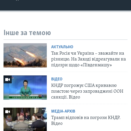
Інше за темою
АКТУАЛЬНО
Так Росія чи Україна – зважайте на
різницю. На Заході відреагували на
підозри щодо «Південмашу»
ВІДЕО
КНДР погрожує США кривавою
помстою через запроваджені ООН
санкції. Відео
МЕДІА-АРХІВ
Трамп відповів на погрози КНДР.
Відео