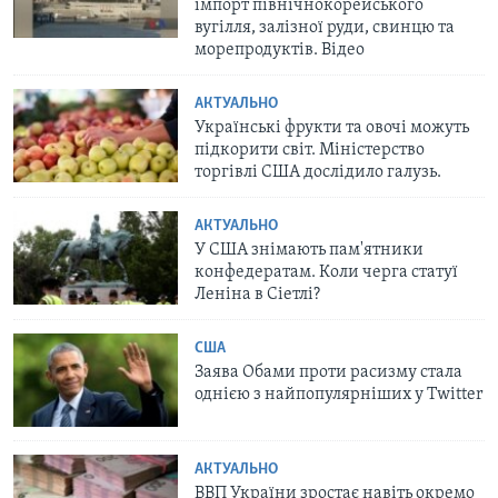
імпорт північнокорейського
вугілля, залізної руди, свинцю та
морепродуктів. Відео
АКТУАЛЬНО
Українські фрукти та овочі можуть
підкорити світ. Міністерство
торгівлі США дослідило галузь.
АКТУАЛЬНО
У США знімають пам'ятники
конфедератам. Коли черга статуї
Леніна в Сіетлі?
США
Заява Обами проти расизму стала
однією з найпопулярніших у Twitter
АКТУАЛЬНО
ВВП України зростає навіть окремо