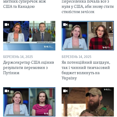
митних суперечок між
Переселенка почала все з
США та Канадою
нуля у США, аби знову стати
стилістом зачісок
БЕРЕЗЕНЬ 14, 2025
БЕРЕЗЕНЬ 14, 2025
Держсекретар США оцінив
Як потенційний шатдаун,
результати перемовин з
так і чинний тимчасовий
Путіним
бюджет вплинуть на
Україну