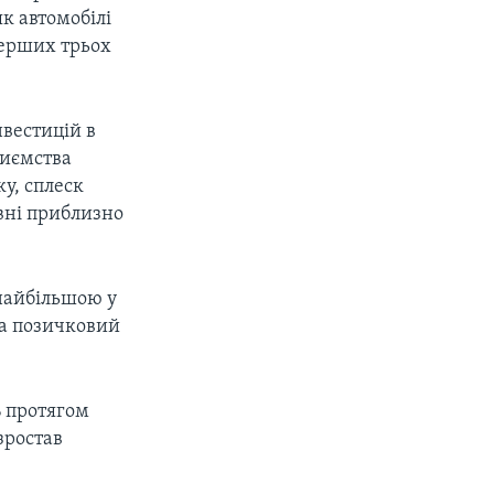
як автомобілі
 перших трьох
нвестицій в
риємства
ку, сплеск
рвні приблизно
найбільшою у
на позичковий
% протягом
зростав