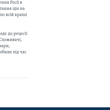
ння Росії в
тання цін на
по всій країні
де до рецесії
 Споживачі,
вари,
обили під час