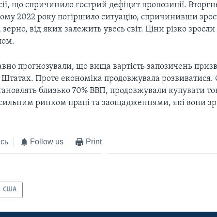
сії, що спричинило гострий дефіцит пропозиції. Вторгне
тому 2022 року погіршило ситуацію, спричинивши зрос
 зерно, від яких залежить увесь світ. Ціни різко зросли 
лом.
вно прогнозували, що вища вартість запозичень призве
 Штатах. Проте економіка продовжувала розвиватися.
становлять близько 70% ВВП, продовжували купувати то
 сильним ринком праці та заощадженнями, які вони зр
сь
Follow us
Print
США