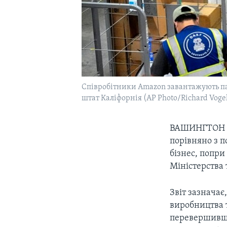
Співробітники Amazon завантажують пак
штат Каліфорнія (AP Photo/Richard Vogel,
ВАШИНГТОН
порівняно з 
бізнес, попри
Міністерства 
Звіт зазначає
виробництва т
перевершивши 