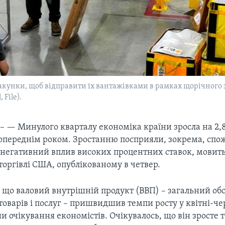
унки, щоб відправити їх вантажівками в рамках щорічного за
 File).
 – —
Минулого кварталу економіка країни зросла на 2,
попереднім роком. Зростанню посприяли, зокрема, спож
 негативний вплив високих процентних ставок, мовитьс
торгівлі США, опублікованому в четвер.
, що валовий внутрішній продукт (ВВП) – загальний об
оварів і послуг – пришвидшив темпи росту у квітні-че
очікування економістів. Очікувалось, що він зросте ті