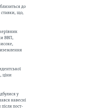
аблизиться до
 ставки, що,
 керівник
ки ВВП,
високе,
приземлення
идентської
, ціни
дбулися у
чався навесні
 після пост-