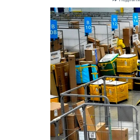
СУСПІЛЬСТВО
ТЕЛЕПРОГРАМИ
ЕКОНОМІКА
ENGLISH
ЧАС-TIME
ІСТОРІЇ УСПІХУ УКРАЇНЦІВ
БРИФІНГ ГОЛОСУ АМЕРИКИ
СТУДІЯ ВАШИНГТОН
ВІКНО В АМЕРИКУ
ПРАЙМ-ТАЙМ
ПОГЛЯД З ВАШИНГТОНА