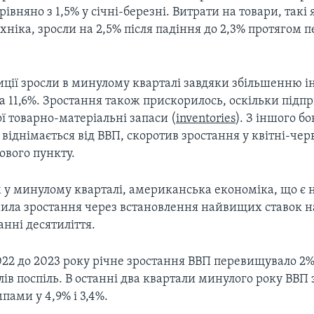
рівняно з 1,5% у січні-березні. Витрати на товари, такі 
ехніка, зросли на 2,5% після падіння до 2,3% протягом
иції зросли в минулому кварталі завдяки збільшенню і
а 11,6%. Зростання також прискорилось, оскільки підп
ї товарно-матеріальні запаси (
inventories
). З іншого бо
 віднімається від ВВП, скоротив зростання у квітні-че
кового пункту.
 у минулому кварталі, американська економіка, що є 
льнила зростання через встановлення найвищих ставок 
анні десятиліття.
022 до 2023 року річне зростання ВВП перевищувало 2
ів поспіль. В останні два квартали минулого року ВВП 
ами у 4,9% і 3,4%.