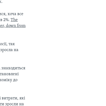
к.
ся, хоча все
 в 2%.
The
rter, down from
сії, так
 зросла на
А знаходиться
становлені
номіку до
витрати, які
ти зросли на