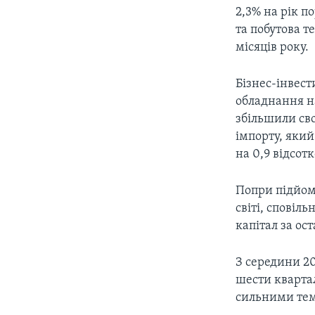
2,3% на рік по
та побутова т
місяців року.
Бізнес-інвест
обладнання н
збільшили сво
імпорту, який
на 0,9 відсот
Попри підйом
світі, спові
капітал за ост
З середини 2
шести квартал
сильними темп