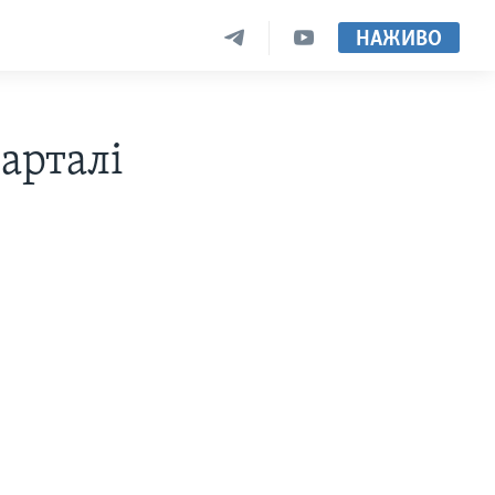
НАЖИВО
арталі