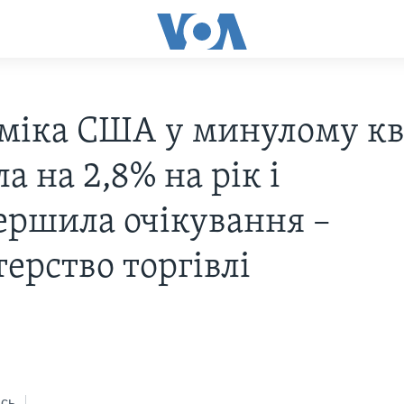
міка США у минулому кв
а на 2,8% на рік і
ершила очікування –
ерство торгівлі
s
сь