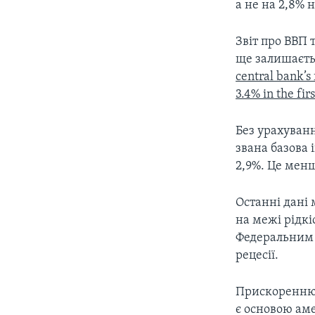
а не на 2,8% н
Звіт про ВВП 
ще залишаєть
central bank’s 
3.4% in the fir
Без урахуванн
звана базова 
2,9%. Це менш
Останні дані
на межі рідкі
Федеральним 
рецесії.
Прискоренню 
є основою аме