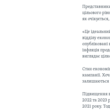
Представники 
цільового рів
як очікується,
«Це ідеальний
відділу еконо
опубліковані 
інфляція про
виглядає ціл
Стан економік
кампанії. Хоча
залишаються 
Підвищення ві
2022 та 2023 
2021 року. То