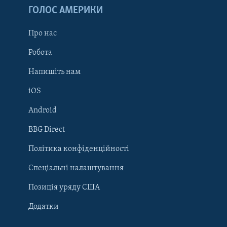
ГОЛОС АМЕРИКИ
Про нас
Робота
Напишіть нам
iOS
Android
Learning English
BBG Direct
Політика конфіденційності
МИ В СОЦМЕРЕЖАХ
Спеціальні налаштування
Позиція уряду США
Додатки
Мови