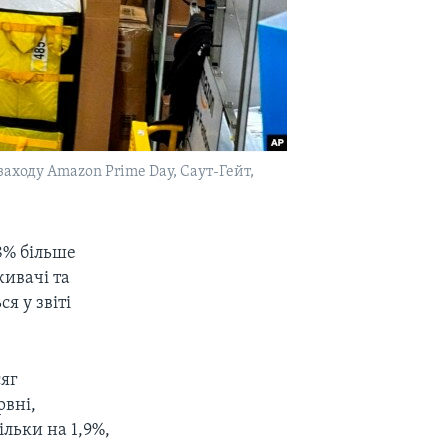
ходу Amazon Prime Day, Саут-Гейт,
8% більше
ивачі та
я у звіті
сяг
рвні,
льки на 1,9%,