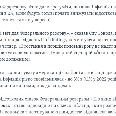
Федрезерву чітко дали зрозуміти, що коли інфляція н
ня в 2%, вони будуть готові почати знижувати відсоткові
 станеться вже у вересні.
 звіт для Федерального резерву», – сказав Олу Сонола,
мічних досліджень Fitch Ratings, коментуючи показни
в четвер. «Зростання в першій половині року не надто 
довжує сповільнюватися, імовірний сценарій м'якого 
ком досяжним».
и захопив увагу американців на фоні активізації през
 інфляція різко сповільнилася - до 3% з 9,1% у 2022 році
значно вищими, ніж до пандемії.
дсоткових ставок Федеральним резервом - 11 з яких ві
роках - стало відповіддю на сплеск інфляції, який розпо
ді економіка з неочікуваною швидкістю відновлювалася