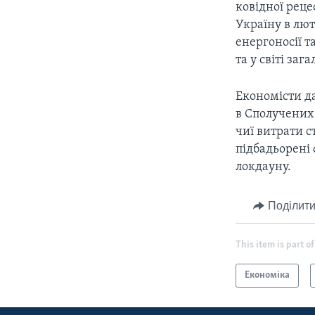
ковідної реце
Україну в лю
енергоносії та
та у світі зага
Економісти да
в Сполучених
чиї витрати 
підбадьорені
локдауну.
Поділити
This item is part of
Економіка