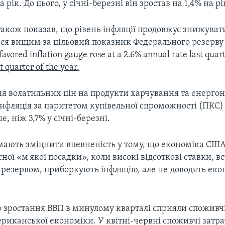
а рік. До цього, у січні-березні він зростав на 1,4% на рі
також показав, що рівень інфляції продовжує знижувати
ся вищим за цільовий показник Федерального резерву
favored inflation gauge rose at a 2.6% annual rate last qua
st quarter of the year.
я волатильних цін на продукти харчування та енергоно
інфляція за паритетом купівельної спроможності (ПКС)
е, ніж 3,7% у січні-березні.
 мають зміцнити впевненість у тому, що економіка СШ
сної «м'якої посадки», коли високі відсоткові ставки, в
резервом, приборкують інфляцію, але не доводять еко
зростання ВВП в минулому кварталі сприяли споживчі 
риканської економіки. У квітні-червні споживчі затра