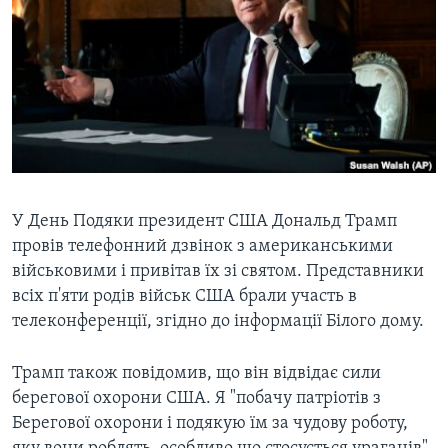
ВІДЕО
СУСПІЛЬСТВО
ТЕЛЕПРОГРАМИ
ЕКОНОМІКА
ENGLISH
ЧАС-TIME
ІСТОРІЇ УСПІХУ УКРАЇНЦІВ
БРИФІНГ ГОЛОСУ АМЕРИКИ
Learning English
СТУДІЯ ВАШИНГТОН
МИ В СОЦМЕРЕЖАХ
ВІКНО В АМЕРИКУ
ПРАЙМ-ТАЙМ
У День Подяки президент США Дональд Трамп
провів телефонний дзвінок з американськими
ПОГЛЯД З ВАШИНГТОНА
військовими і привітав їх зі святом. Представники
Мови
всіх п'яти родів військ США брали участь в
телеконференції, згідно до інформації Білого дому.
Трамп також повідомив, що він відвідає сили
берегової охорони США. Я "побачу патріотів з
Берегової охорони і подякую їм за чудову роботу,