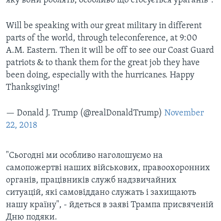
яку вони роблять, особливо що стосується ураганів".
Will be speaking with our great military in different
parts of the world, through teleconference, at 9:00
A.M. Eastern. Then it will be off to see our Coast Guard
patriots & to thank them for the great job they have
been doing, especially with the hurricanes. Happy
Thanksgiving!
— Donald J. Trump (@realDonaldTrump)
November
22, 2018
"Сьогодні ми особливо наголошуємо на
самопожертві наших військових, правоохоронних
органів, працівників служб надзвичайних
ситуацій, які самовіддано служать і захищають
нашу країну", - йдеться в заяві Трампа присвяченій
Дню подяки.