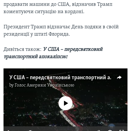
продавати машини до США, відзначив Трамп
коментуючи ситуацію на кордоні.
Президент Трамп відзначає День подяки в своїй
резиденції у штаті Флорида.
Дивіться також:
У США – передсвятковий
транспортний апокаліпсис
У США – передсвятковий транспортний апокаліпсис. Відео
by
Голос Америки Українською
No media source currently available