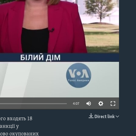
able
4:07
Direct link
го входять 18
EMBED
анкції у
сово окупованих