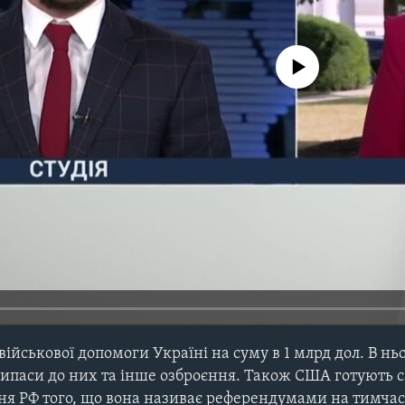
No media source currently avail
ійськової допомоги Україні на суму в 1 млрд дол. В ньо
ипаси до них та інше озброєння. Також США готують с
ння РФ того, що вона називає референдумами на тимча