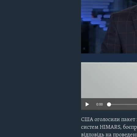
СУСПІЛЬСТВО
ТЕЛЕПРОГРАМИ
ЕКОНОМІКА
ENGLISH
ЧАС-TIME
ІСТОРІЇ УСПІХУ УКРАЇНЦІВ
БРИФІНГ ГОЛОСУ АМЕРИКИ
СТУДІЯ ВАШИНГТОН
ВІКНО В АМЕРИКУ
ПРАЙМ-ТАЙМ
ПОГЛЯД З ВАШИНГТОНА
0:00
США оголосили пакет в
систем HIMARS, боєпр
відповідь на проведе