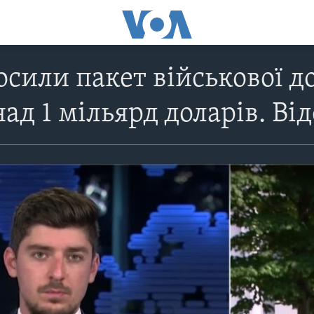
сили пакет військової д
ад 1 мільярд доларів. Ві