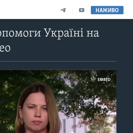
НАЖИВО
опомоги Україні на
део
EMBED